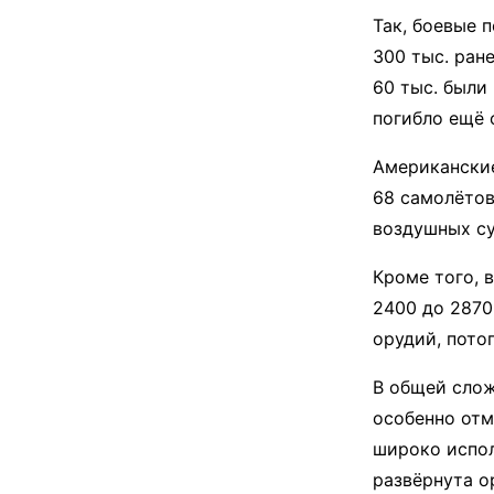
Так, боевые 
300 тыс. ран
60 тыс. были
погибло ещё 
Американские
68 самолётов
воздушных су
Кроме того, 
2400 до 2870
орудий, пото
В общей слож
особенно отм
широко испол
развёрнута о