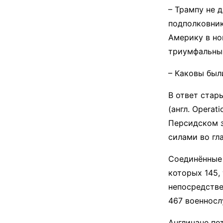
– Трампу не 
подполковник
Америку в но
триумфальны
– Каковы был
В ответ стар
(англ. Operat
Персидском з
силами во гл
Соединённые 
которых 145, 
непосредстве
467 военнос
Англичане по