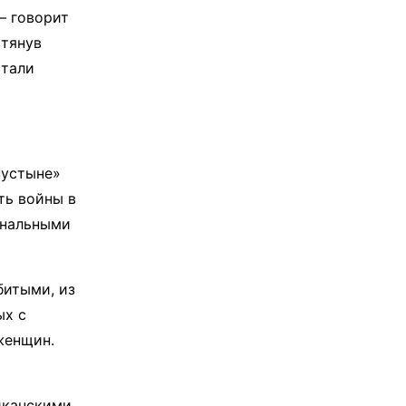
– говорит
втянув
стали
пустыне»
сть войны в
ональными
битыми, из
ых с
женщин.
риканскими