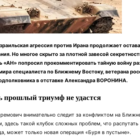
раильская агрессия против Ирана продолжает остава
ния. Но многое скрыто за плотной завесой секретност
ь «АН» попросил прокомментировать тайную войну ра
мира специалиста по Ближнему Востоку, ветерана рос
одполковника в отставке Александра ВОРОНИНА.
ь прошлый триумф не удастся
ремович внимательно следит за конфликтом на Ближн
м, здесь такой клубок сложных проблем, что распутать 
а, может только новая операция «Буря в пустыне».