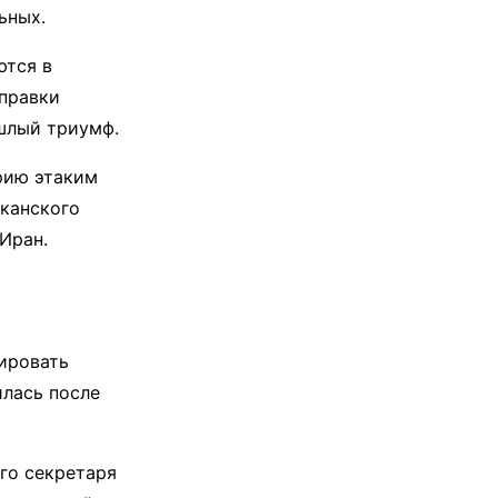
ьных.
ются в
справки
ошлый триумф.
орию этаким
канского
 Иран.
ировать
илась после
го секретаря