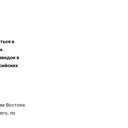
ться в
и.
зведок в
сийских
ем Востоке.
его, по