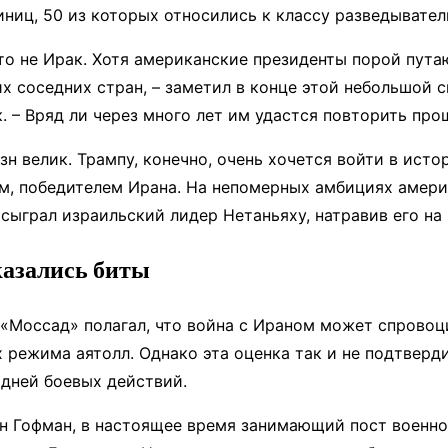
иниц, 50 из которых относились к классу разведывател
это не Ирак. Хотя американские президенты порой пута
их соседних стран, – заметил в конце этой небольшой 
. – Вряд ли через много лет им удастся повторить пр
зн велик. Трампу, конечно, очень хочется войти в ист
, победителем Ирана. На непомерных амбициях амери
 сыграл израильский лидер Нетаньяху, натравив его на
казались биты
«Моссад» полагал, что война с Ираном может спровоц
 режима аятолл. Однако эта оценка так и не подтверд
 дней боевых действий.
н Гофман, в настоящее время занимающий пост военно