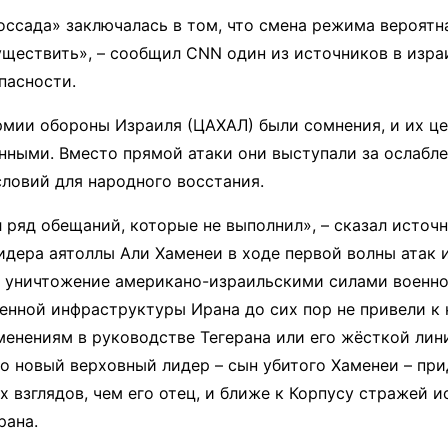
ссада» заключалась в том, что смена режима вероятна
уществить», – сообщил CNN один из источников в изра
пасности.
рмии обороны Израиля (ЦАХАЛ) были сомнения, и их ц
нными. Вместо прямой атаки они выступали за ослабл
словий для народного восстания.
 ряд обещаний, которые не выполнил», – сказал источн
идера аятоллы Али Хаменеи в ходе первой волны атак 
 уничтожение американо-израильскими силами военно
енной инфраструктуры Ирана до сих пор не привели к
енениям в руководстве Тегерана или его жёсткой лин
то новый верховный лидер – сын убитого Хаменеи – пр
х взглядов, чем его отец, и ближе к Корпусу стражей 
рана.