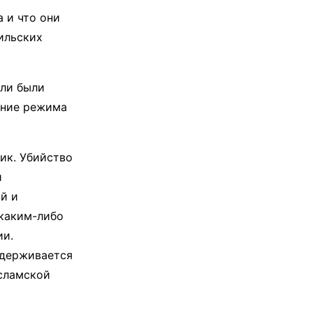
 и что они
ильских
ели были
ение режима
ик. Убийство
и
й и
 каким-либо
ии.
идерживается
исламской