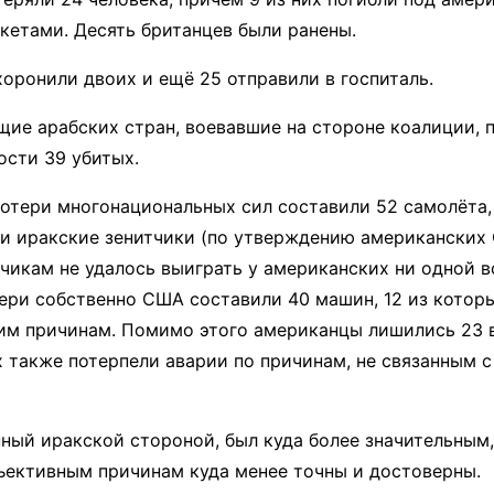
кетами. Десять британцев были ранены.
оронили двоих и ещё 25 отправили в госпиталь.
ие арабских стран, воевавшие на стороне коалиции, 
сти 39 убитых.
потери многонациональных сил составили 52 самолёта,
и иракские зенитчики (по утверждению американских
чикам не удалось выиграть у американских ни одной 
тери собственно США составили 40 машин, 12 из котор
им причинам. Помимо этого американцы лишились 23 
х также потерпели аварии по причинам, не связанным 
нный иракской стороной, был куда более значительным,
ъективным причинам куда менее точны и достоверны.