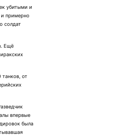
век убитыми и
, и примерно
о солдат
в. Ещё
 иракских
 танков, от
лерийских
Разведчик
ралы впервые
рдировок была
итывавшая