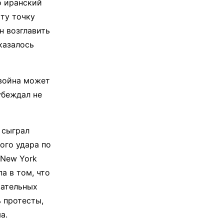
о иранский
Эту точку
н возглавить
казалось
 война может
убеждал не
 сыграл
ого удара по
 New York
а в том, что
вательных
 протесты,
а.