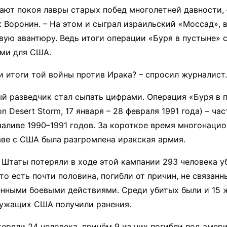
дают покоя лавры старых побед многолетней давности, 
 Воронин. – На этом и сыграл израильский «Моссад», 
вую авантюру. Ведь итоги операции «Буря в пустыне» 
ми для США.
и итоги той войны против Ирака? – спросил журналист.
ый разведчик стал сыпать цифрами. Операция «Буря в 
ion Desert Storm, 17 января – 28 февраля 1991 года) – ча
аливе 1990–1991 годов. За короткое время многонаци
аве с США была разгромлена иракская армия.
Штаты потеряли в ходе этой кампании 293 человека у
то есть почти половина, погибли от причин, не связанн
нными боевыми действиями. Среди убитых были и 15 
лужащих США получили ранения.
теряли 24 человека, причём 9 из них погибли под аме