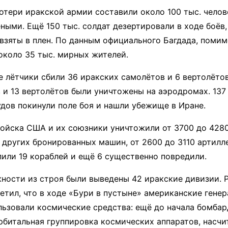
потери иракской армии составили около 100 тыс. чело
еными. Ещё 150 тыс. солдат дезертировали в ходе боёв
 взяты в плен. По данным официального Багдада, помим
около 35 тыс. мирных жителей.
 лётчики сбили 36 иракских самолётов и 6 вертолёто
 и 13 вертолётов были уничтожены на аэродромах. 137
дов покинули поле боя и нашли убежище в Иране.
войска США и их союзники уничтожили от 3700 до 4280
 других бронированных машин, от 2600 до 3110 артил
пили 19 кораблей и ещё 6 существенно повредили.
ности из строя были выведены 42 иракские дивизии. 
етил, что в ходе «Бури в пустыне» американские гене
ьзовали космические средства: ещё до начала бомба
рбитальная группировка космических аппаратов, насч