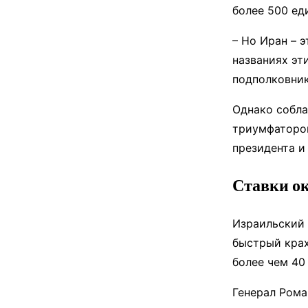
более 500 ед
– Но Иран – 
названиях эт
подполковник
Однако собла
триумфатором
президента и
Ставки о
Израильский 
быстрый крах
более чем 40
Генерал Рома