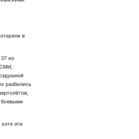
потеряли в
 37 из
 СМИ,
воздушной
ых разбились
вертолётов,
с боевыми
 хотя эти