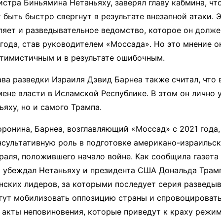
стра Биньямина Нетаньяху, заверял главу кабмина, чт
быть быстро свергнут в результате внезапной атаки. 
ляет и разведывательное ведомство, которое он долже
 года, став руководителем «Моссада». Но это мнение о
тимистичным и в результате ошибочным.
ва разведки Израиля Дэвид Барнеа также считал, что
мене власти в Исламской Республике. В этом он лично 
ьяху, но и самого Трампа.
ронина, Барнеа, возглавляющий «Моссад» с 2021 года,
сультативную роль в подготовке американо-израильск
раля, положившего начало войне. Как сообщила газета
а убеждал Нетаньяху и президента США Дональда Трамп
нских лидеров, за которыми последует серия разведы
гут мобилизовать оппозицию страны и спровоцировать
 акты неповиновения, которые приведут к краху режим