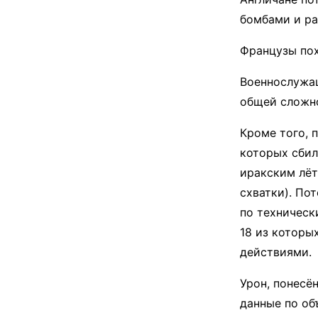
бомбами и ра
Французы пох
Военнослужащ
общей сложно
Кроме того, 
которых сбил
иракским лёт
схватки). По
по техническ
18 из которы
действиями.
Урон, понесё
данные по об