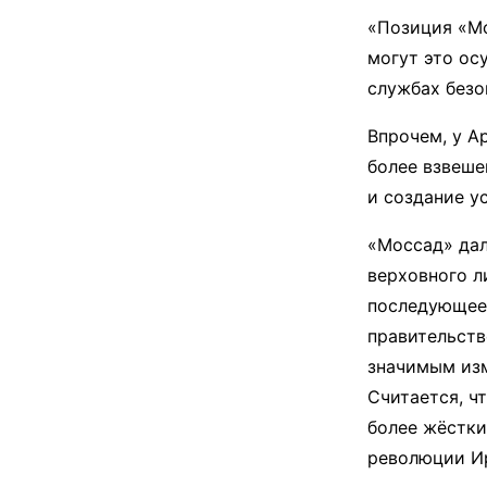
«Позиция «Мо
могут это ос
службах безо
Впрочем, у А
более взвеше
и создание у
«Моссад» дал
верховного л
последующее
правительств
значимым изм
Считается, ч
более жёстки
революции И