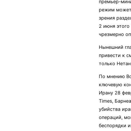
премьер-мини
режим может 
зрения разде
2 июня этого
чрезмерно оп
Нынешний гла
привести к с
только Нетан
По мнению Во
ключевую кон
Ирану 28 фев
Times, Барне
убийства ира
операций, мо
беспорядки и