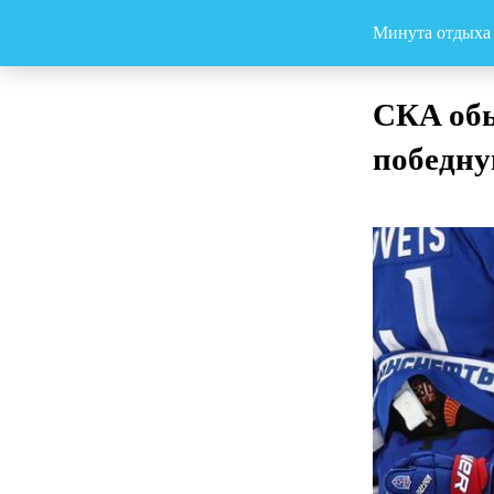
Минута отдыха
СКА обы
победну