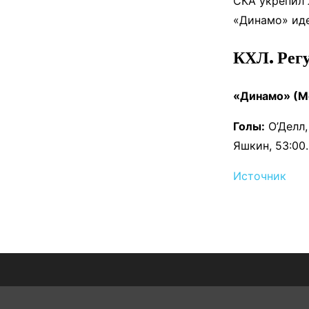
СКА укрепил 
«Динамо» иде
КХЛ. Рег
«Динамо» (Мо
Голы:
О’Делл,
Яшкин, 53:00
Источник