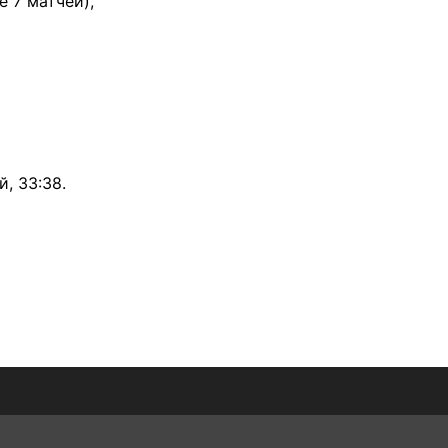
 7 матчей),
, 33:38.