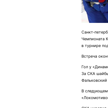
Санкт‑петерб
Чемпионата К
в турнире по
Встреча окон
Гол у «Динам
За СКА шайбы
Фальковский 
В следующем 
«Локомотивом