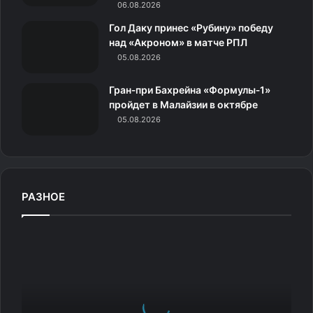
06.08.2026
к
Гол Даку принес «Рубину» победу
над «Акроном» в матче РПЛ
и
05.08.2026
Гран‑при Бахрейна «Формулы‑1»
пройдет в Малайзии в октябре
05.08.2026
РАЗНОЕ
«
И
н
т
е
р