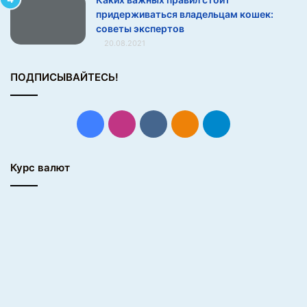
и
придерживаться владельцам кошек:
советы экспертов
20.08.2021
ПОДПИСЫВАЙТЕСЬ!
Facebook
Instagram
vk.com
Одноклассники
Telegram
Курс валют