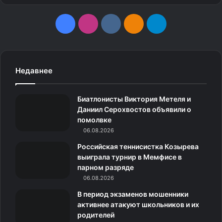
F
I
v
О
T
a
n
k
д
e
c
s
.
н
l
Недавнее
e
t
c
о
e
Биатлонисты Виктория Метеля и
b
a
o
к
g
Даниил Серохвостов объявили о
помолвке
o
g
m
л
r
06.08.2026
o
r
а
a
Российская теннисистка Козырева
выиграла турнир в Мемфисе в
k
a
с
m
парном разряде
06.08.2026
m
с
В период экзаменов мошенники
н
активнее атакуют школьников и их
родителей
и