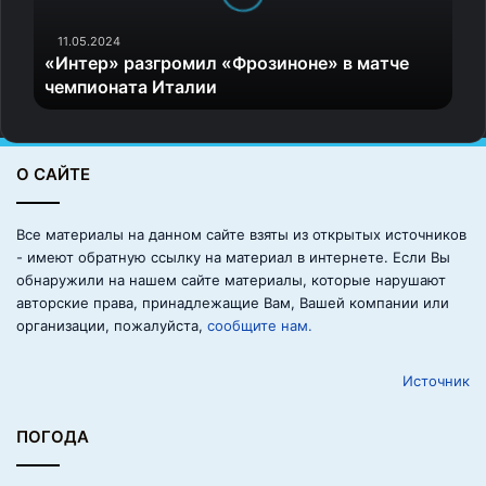
»
р
11.05.2024
«Интер» разгромил «Фрозиноне» в матче
а
чемпионата Италии
з
г
р
о
О САЙТЕ
м
и
л
Все материалы на данном сайте взяты из открытых источников
«
- имеют обратную ссылку на материал в интернете. Если Вы
Ф
обнаружили на нашем сайте материалы, которые нарушают
р
авторские права, принадлежащие Вам, Вашей компании или
о
организации, пожалуйста,
сообщите нам.
з
и
Источник
н
о
н
ПОГОДА
е
»