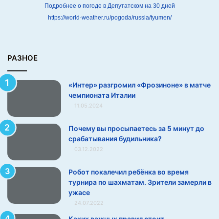
в
Подробнее о погоде в Депутатском на 30 дней
м
https://world-weather.ru/pogoda/russia/tyumen/
а
т
ч
е
РАЗНОЕ
ч
е
«Интер» разгромил «Фрозиноне» в матче
м
чемпионата Италии
п
11.05.2024
и
о
н
Почему вы просыпаетесь за 5 минут до
а
срабатывания будильника?
т
03.12.2022
а
И
Робот покалечил ребёнка во время
т
турнира по шахматам. Зрители замерли в
а
ужасе
л
24.07.2022
и
Каких важных правил стоит