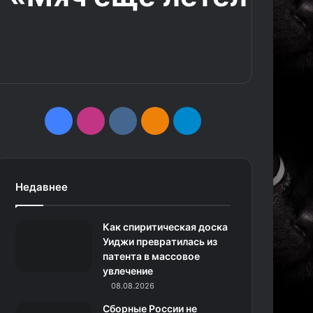
F
I
v
О
T
a
n
k
д
e
c
s
.
н
l
Недавнее
e
t
c
о
e
Как спиритическая доска
b
a
o
к
g
Уиджи превратилась из
патента в массовое
o
g
m
л
r
увлечение
o
r
08.08.2026
а
a
Сборные России не