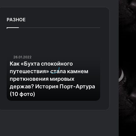
РАЗНОЕ
К
а
к
26.01.2022
«
Как «Бухта спокойного
Б
путешествия» стала камнем
у
преткновения мировых
х
держав? История Порт-Артура
т
(10 фото)
а
с
п
о
к
о
й