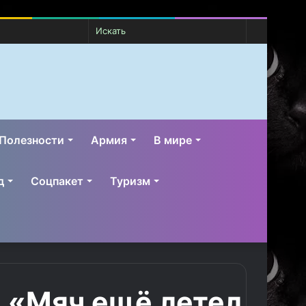
Случайная
Switch
Искать
статья
skin
Полезности
Армия
В мире
д
Соцпакет
Туризм
: «Мяч ещё летел