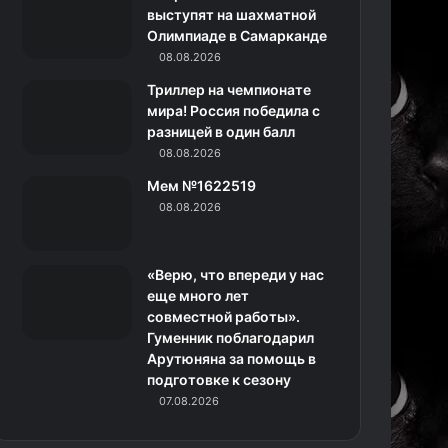
k
a
с
m
выступят на шахматной
Олимпиаде в Самарканде
m
с
08.08.2026
н
Триллер на чемпионате
мира! Россия победила с
и
разницей в один балл
08.08.2026
к
Мем №1622519
и
08.08.2026
«Верю, что впереди у нас
еще много лет
совместной работы».
Гуменник поблагодарил
Арутюняна за помощь в
подготовке к сезону
07.08.2026