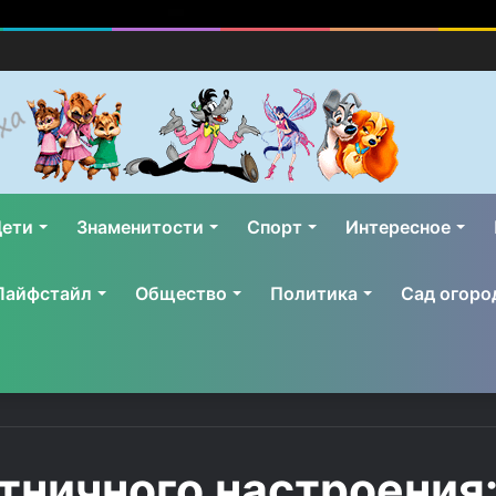
ети
Знаменитости
Спорт
Интересное
Лайфстайл
Общество
Политика
Сад огоро
тничного настроения