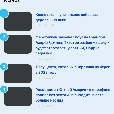
РАЗНОЕ
я
н
Ксилотека — уникальное собрание
н
деревянных книг
ы
16.04.2026
х
к
н
Ферстаппен завоевал поул на Гран‑при
и
Азербайджана, Пиастри разбил машину и
г
будет стартовать девятым, Норрис —
седьмым
13.10.2025
10 существ, которых выбросило на берег
в 2023 году
31.12.2023
Рекордсмен Южной Америки в марафоне
пропал без вести и не выходит на связь
больше месяца
31.07.2026