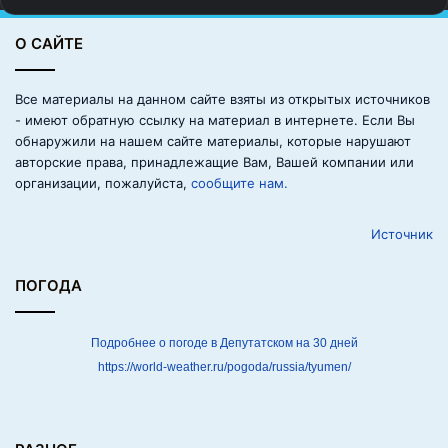
н
и
О САЙТЕ
к
а
л
Все материалы на данном сайте взяты из открытых источников
ь
- имеют обратную ссылку на материал в интернете. Если Вы
н
обнаружили на нашем сайте материалы, которые нарушают
о
авторские права, принадлежащие Вам, Вашей компании или
е
организации, пожалуйста,
сообщите нам.
с
о
Источник
б
р
а
ПОГОДА
н
и
е
Подробнее о погоде в Депутатском на 30 дней
д
https://world-weather.ru/pogoda/russia/tyumen/
е
р
е
в