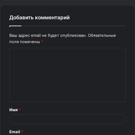
Добавить комментарий
Ваш адрес email не будет опубликован.
Обязательные
поля помечены
*
К
о
м
м
е
н
т
Имя
*
а
р
Email
*
и