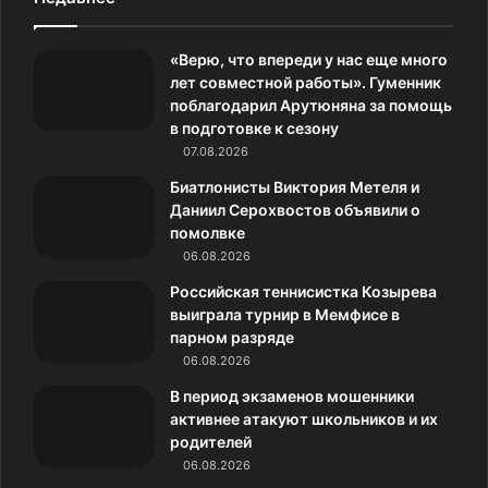
e
t
c
о
e
«Верю, что впереди у нас еще много
b
a
o
к
g
лет совместной работы». Гуменник
поблагодарил Арутюняна за помощь
o
g
m
л
r
в подготовке к сезону
o
07.08.2026
r
а
a
Биатлонисты Виктория Метеля и
k
a
с
m
Даниил Серохвостов объявили о
помолвке
m
с
06.08.2026
н
Российская теннисистка Козырева
выиграла турнир в Мемфисе в
и
парном разряде
06.08.2026
к
В период экзаменов мошенники
и
активнее атакуют школьников и их
родителей
06.08.2026