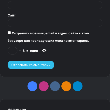
й
*
Сайт
Сохранить моё имя, email и адрес сайта в этом
браузере для последующих моих комментариев.
−
8
=
один
F
I
v
О
T
a
n
k
д
e
c
s
.
н
l
Недавнее