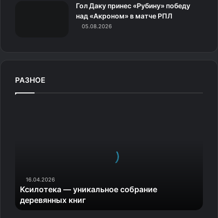
Гол Даку принес «Рубину» победу
над «Акроном» в матче РПЛ
05.08.2026
РАЗНОЕ
К
с
и
л
о
т
е
к
16.04.2026
Ксилотека — уникальное собрание
а
деревянных книг
—
у