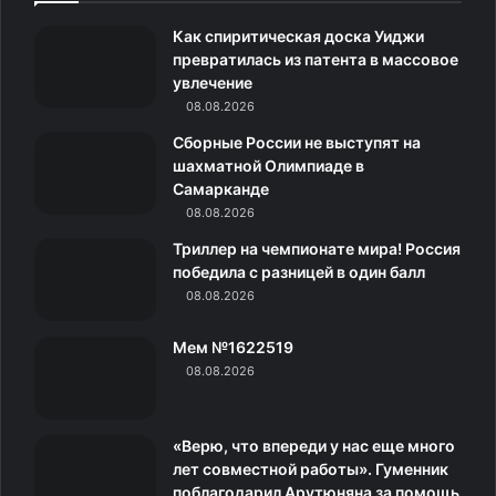
e
t
c
о
e
Как спиритическая доска Уиджи
b
a
o
к
g
превратилась из патента в массовое
увлечение
o
g
m
л
r
08.08.2026
o
r
а
a
Сборные России не выступят на
шахматной Олимпиаде в
k
a
с
m
Самарканде
08.08.2026
m
с
Триллер на чемпионате мира! Россия
н
победила с разницей в один балл
08.08.2026
и
Мем №1622519
к
08.08.2026
и
«Верю, что впереди у нас еще много
лет совместной работы». Гуменник
поблагодарил Арутюняна за помощь