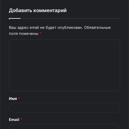
Добавить комментарий
Ваш адрес email не будет опубликован.
Обязательные
поля помечены
*
К
о
м
м
е
н
т
Имя
*
а
р
Email
*
и