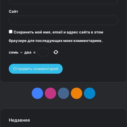
й
*
Сайт
Сохранить моё имя, email и адрес сайта в этом
браузере для последующих моих комментариев.
семь
−
два
=
F
I
v
О
T
a
n
k
д
e
c
s
.
н
l
Недавнее