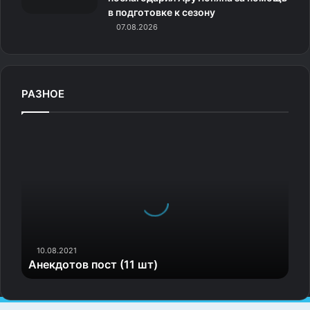
в подготовке к сезону
07.08.2026
РАЗНОЕ
А
н
е
к
д
о
т
о
в
10.08.2021
Анекдотов пост (11 шт)
п
о
с
т