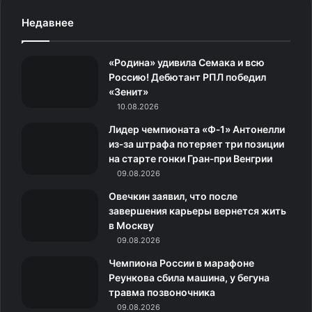
c
s
.
н
l
Недавнее
e
t
c
о
e
«Родина» удивила Семака и всю
b
a
o
к
g
Россию! Дебютант РПЛ победил
«Зенит»
o
g
m
л
r
10.08.2026
o
r
а
a
Лидер чемпионата «Ф‑1» Антонелли
из‑за штрафа потеряет три позиции
k
a
с
m
на старте гонки Гран‑при Венгрии
09.08.2026
m
с
Овечкин заявил, что после
н
завершения карьеры вернется жить
в Москву
и
09.08.2026
к
Чемпиона России в марафоне
Реункова сбила машина, у бегуна
и
травма позвоночника
09.08.2026