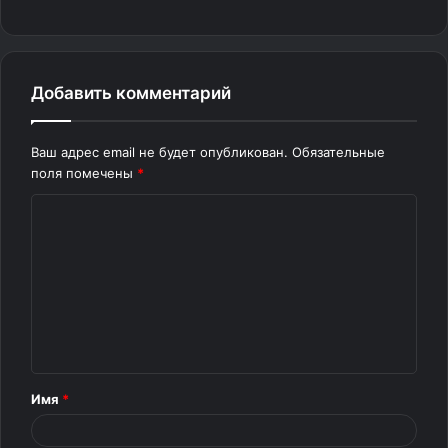
Добавить комментарий
Ваш адрес email не будет опубликован.
Обязательные
поля помечены
*
К
о
м
м
е
н
т
Имя
*
а