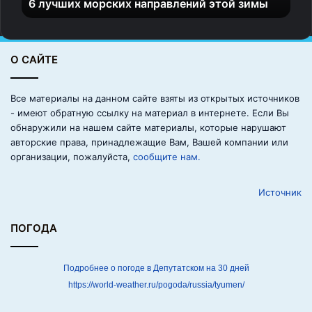
6 лучших морских направлений этой зимы
р
с
к
и
О САЙТЕ
х
н
а
Все материалы на данном сайте взяты из открытых источников
п
- имеют обратную ссылку на материал в интернете. Если Вы
р
обнаружили на нашем сайте материалы, которые нарушают
а
авторские права, принадлежащие Вам, Вашей компании или
в
организации, пожалуйста,
сообщите нам.
л
е
Источник
н
и
й
ПОГОДА
э
т
о
Подробнее о погоде в Депутатском на 30 дней
й
https://world-weather.ru/pogoda/russia/tyumen/
з
и