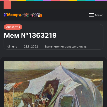
Switch
Меню
skin
Анекдоты
Мем №1363219
dimurra
28.11.2022
Время чтения меньше минуты