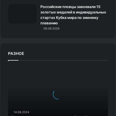
Российские пловцы завоевали 15
золотых медалей в индивидуальных
стартах Кубка мира по зимнему
плаванию
09.08.2026
РАЗНОЕ
6
л
у
ч
ш
и
х
м
о
14.08.2024