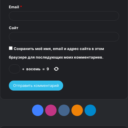
р
Email
*
и
й
*
Сайт
Сохранить моё имя, email и адрес сайта в этом
браузере для последующих моих комментариев.
+
восемь
=
9
F
I
v
О
T
a
n
k
д
e