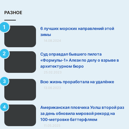
м
ы
РАЗНОЕ
6 лучших морских направлений этой
зимы
14.08.2024
Суд оправдал бывшего пилота
«Формулы‑1» Алези по делу о взрыве в
архитектурном бюро
25.02.2023
Всю жизнь проработала на удалёнке
13.06.2023
Американская пловчиха Уолш второй раз
за день обновила мировой рекорд на
100‑метровке баттерфляем
11.05.2025