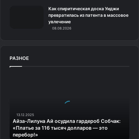
Как спиритическая доска Уиджи
превратилась из патента в массовое
увлечение
08.08.2026
РАЗНОЕ
А
й
з
а
-
Л
и
13.12.2025
Айза-Лилуна Ай осудила гардероб Собчак:
л
«Платье за 116 тысяч долларов — это
у
перебор!»
н