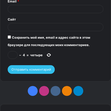
Email
*
и
й
*
Сайт
Сохранить моё имя, email и адрес сайта в этом
браузере для последующих моих комментариев.
−
4
=
четыре
F
I
v
О
T
a
n
k
д
e
c
s
.
н
l