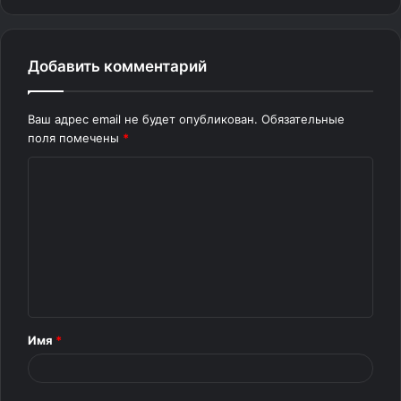
Добавить комментарий
Ваш адрес email не будет опубликован.
Обязательные
поля помечены
*
К
о
м
м
е
н
т
Имя
*
а
р