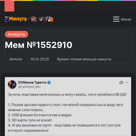
Switch
Меню
skin
Анекдоты
Мем №1552910
dimurra
16.10.2025
Время чтения меньше минуты