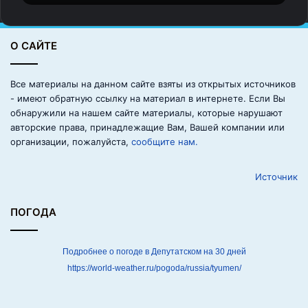
а
А
й
О САЙТЕ
о
с
у
Все материалы на данном сайте взяты из открытых источников
д
- имеют обратную ссылку на материал в интернете. Если Вы
и
обнаружили на нашем сайте материалы, которые нарушают
л
авторские права, принадлежащие Вам, Вашей компании или
а
организации, пожалуйста,
сообщите нам.
г
а
Источник
р
д
е
ПОГОДА
р
о
б
Подробнее о погоде в Депутатском на 30 дней
С
https://world-weather.ru/pogoda/russia/tyumen/
о
б
ч