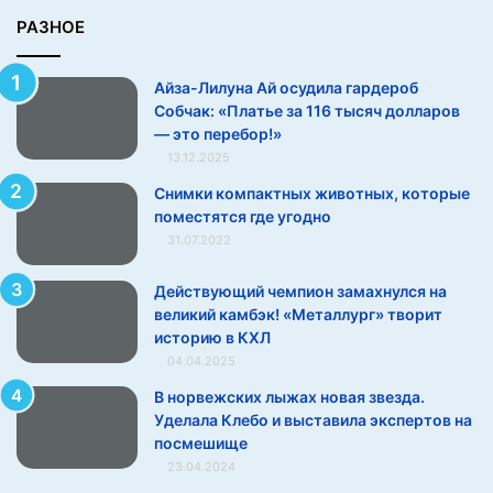
а
РАЗНОЕ
к
:
Айза-Лилуна Ай осудила гардероб
«
Собчак: «Платье за 116 тысяч долларов
П
— это перебор!»
л
13.12.2025
а
т
Снимки компактных животных, которые
ь
поместятся где угодно
е
31.07.2022
з
а
Действующий чемпион замахнулся на
1
великий камбэк! «Металлург» творит
1
историю в КХЛ
6
04.04.2025
т
ы
В норвежских лыжах новая звезда.
с
Уделала Клебо и выставила экспертов на
я
посмешище
ч
23.04.2024
д