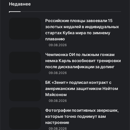
Недавнее
e
t
c
о
e
Российские пловцы завоевали 15
b
a
o
к
g
золотых медалей в индивидуальных
стартах Кубка мира по зимнему
o
g
m
л
r
плаванию
o
09.08.2026
r
а
a
Чемпионка ОИ по лыжным гонкам
k
a
с
m
немка Карль возобновит тренировки
после дисквалификации за допинг
m
с
09.08.2026
н
БК «Зенит» подписал контракт с
американским защитником Нэйтом
и
Мэйсоном
09.08.2026
к
Фотографии позитивных зверюшек,
и
которые точно поднимут вам
настроение
09.08.2026