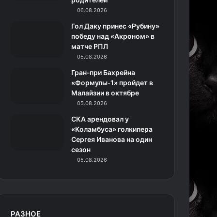
06.08.2026
н
Гол Даку принес «Рубину»
и
победу над «Акроном» в
матче РПЛ
к
05.08.2026
и
Гран‑при Бахрейна
«Формулы‑1» пройдет в
Малайзии в октябре
05.08.2026
СКА арендовал у
«Коламбуса» голкипера
Сергея Иванова на один
сезон
05.08.2026
РАЗНОЕ