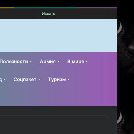
Случайная
Switch
Искать
статья
skin
Полезности
Армия
В мире
д
Соцпакет
Туризм