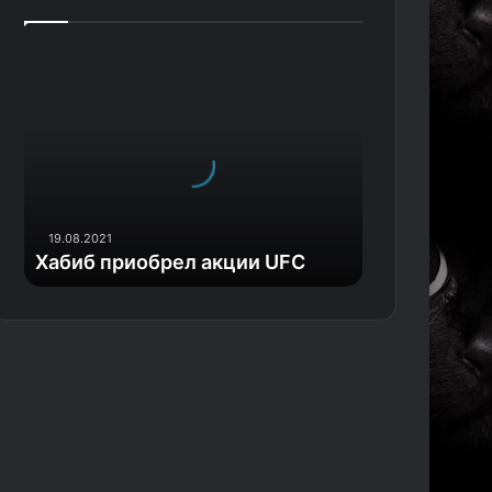
Х
а
б
и
б
п
р
и
19.08.2021
о
Хабиб приобрел акции UFC
б
р
е
л
а
к
ц
и
и
U