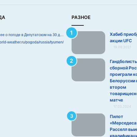
ДА
РАЗНОЕ
Хабиб приоб
Подробнее о погоде в Депутатском на 30 дней
акции UFC
world-weather.ru/pogoda/russia/tyumen/
19.08.2021
Гандболист
сборной Рос
проиграли к
Белоруссии 
втором
товарищес
матче
17.03.2024
Пилот
«Мерседеса
Расселл выи
квалификац