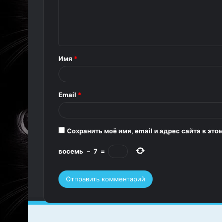
м
е
н
т
Имя
*
а
р
Email
*
и
й
*
Сохранить моё имя, email и адрес сайта в э
восемь
−
7
=