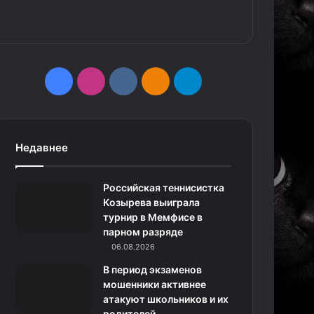
F
I
v
О
T
a
n
k
д
e
c
s
.
н
l
Недавнее
e
t
c
о
e
Российская теннисистка
b
a
o
к
g
Козырева выиграла
турнир в Мемфисе в
o
g
m
л
r
парном разряде
o
r
06.08.2026
а
a
В период экзаменов
k
a
с
m
мошенники активнее
атакуют школьников и их
m
с
родителей