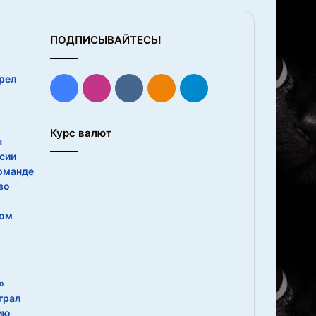
ПОДПИСЫВАЙТЕСЬ!
рел
Facebook
Instagram
vk.com
Одноклассники
Telegram
Курс валют
ы
сии
оманде
во
ком
»
грал
ию