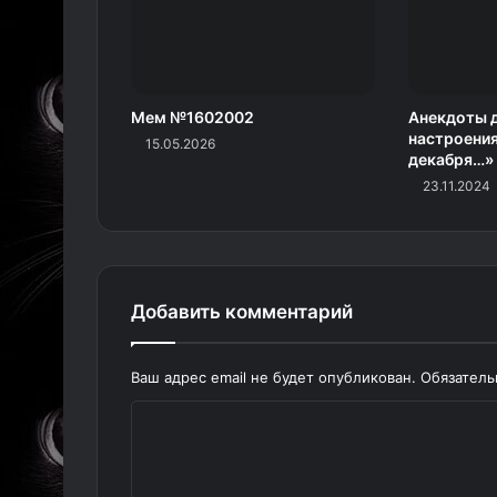
Мем №1602002
Анекдоты 
настроения
15.05.2026
декабря…» 
23.11.2024
Добавить комментарий
Ваш адрес email не будет опубликован.
Обязател
К
о
м