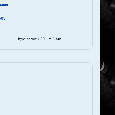
нады
503
Курс валют
USD
: Чт, 6 Авг.