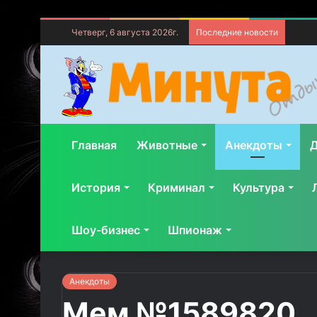
Четверг, 6 августа 2026г.
Последние новости
Главная
Животные
Анекдоты
Д
История
Криминал
Культура
Шоу-бизнес
Шпионаж
Анекдоты
Мем №1589820