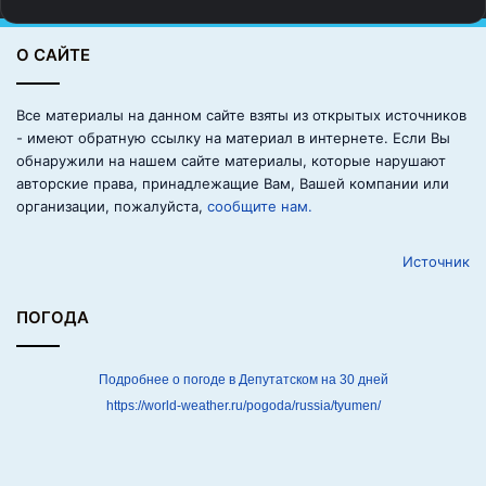
о
ж
О САЙТЕ
н
о
д
Все материалы на данном сайте взяты из открытых источников
а
- имеют обратную ссылку на материал в интернете. Если Вы
в
обнаружили на нашем сайте материалы, которые нарушают
а
авторские права, принадлежащие Вам, Вашей компании или
т
организации, пожалуйста,
сообщите нам.
ь
с
Источник
о
б
а
ПОГОДА
к
а
м
Подробнее о погоде в Депутатском на 30 дней
:
https://world-weather.ru/pogoda/russia/tyumen/
п
и
т