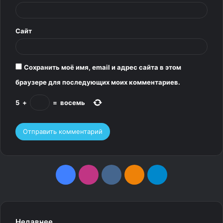
й
*
Сайт
Сохранить моё имя, email и адрес сайта в этом
браузере для последующих моих комментариев.
5
+
=
восемь
F
I
v
О
T
a
n
k
д
e
c
s
.
н
l
Недавнее