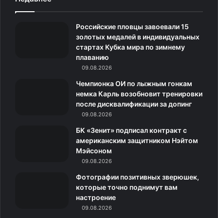
e
t
c
о
e
Российские пловцы завоевали 15
b
a
o
к
g
золотых медалей в индивидуальных
стартах Кубка мира по зимнему
o
g
m
л
r
плаванию
o
09.08.2026
r
а
a
Чемпионка ОИ по лыжным гонкам
k
a
с
m
немка Карль возобновит тренировки
после дисквалификации за допинг
m
с
09.08.2026
н
БК «Зенит» подписал контракт с
американским защитником Нэйтом
и
Мэйсоном
09.08.2026
к
Фотографии позитивных зверюшек,
и
которые точно поднимут вам
настроение
09.08.2026