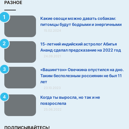
о
РАЗНОЕ
м
ц
Какие овощи можно давать собакам:
ы
питомцы будут бодрыми и энергичными
б
15.02.2024
у
д
у
15-летний индийский астролог Абигья
т
Ананд сделал предсказание на 2022 год
б
24.09.2021
о
д
«Вашингтон» Овечкина опустился на дно.
р
Таким бесполезным россиянин не был 11
ы
лет
м
23.10.2023
и
Когда ты выросла, но так и не
и
повзрослела
э
25.06.2022
н
е
р
ПОДПИСЫВАЙТЕСЬ!
г