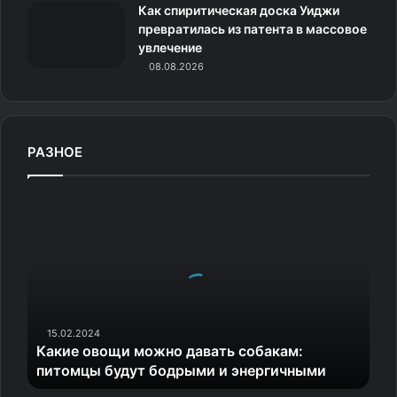
Как спиритическая доска Уиджи
превратилась из патента в массовое
увлечение
08.08.2026
РАЗНОЕ
К
а
к
и
е
о
в
о
15.02.2024
Какие овощи можно давать собакам:
щ
питомцы будут бодрыми и энергичными
и
м