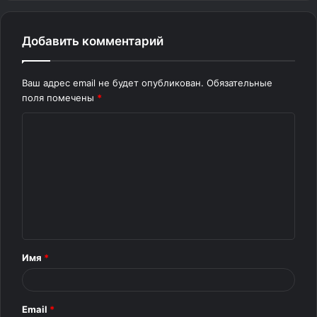
Добавить комментарий
Ваш адрес email не будет опубликован.
Обязательные
поля помечены
*
К
о
м
м
е
н
т
Имя
*
а
р
Email
*
и