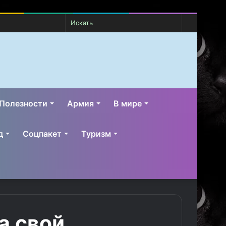
Случайная
Switch
Искать
статья
skin
Полезности
Армия
В мире
д
Соцпакет
Туризм
а свой