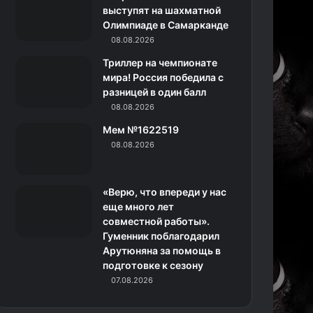
k
a
с
m
выступят на шахматной
Олимпиаде в Самарканде
m
с
08.08.2026
н
Триллер на чемпионате
мира! Россия победила с
и
разницей в один балл
08.08.2026
к
Мем №1622519
и
08.08.2026
«Верю, что впереди у нас
еще много лет
совместной работы».
Гуменник поблагодарил
Арутюняна за помощь в
подготовке к сезону
07.08.2026