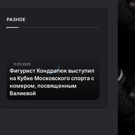
РАЗНОЕ
Ф
и
г
у
р
11.03.2025
и
Фигурист Кондратюк выступил
с
на Кубке Московского спорта с
т
номером, посвященным
К
Валиевой
о
н
д
р
а
т
ю