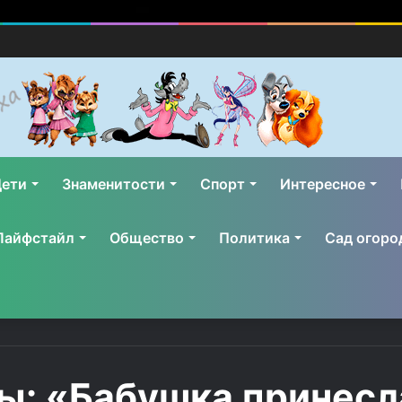
ети
Знаменитости
Спорт
Интересное
Лайфстайл
Общество
Политика
Сад огоро
ы: «Бабушка принесл