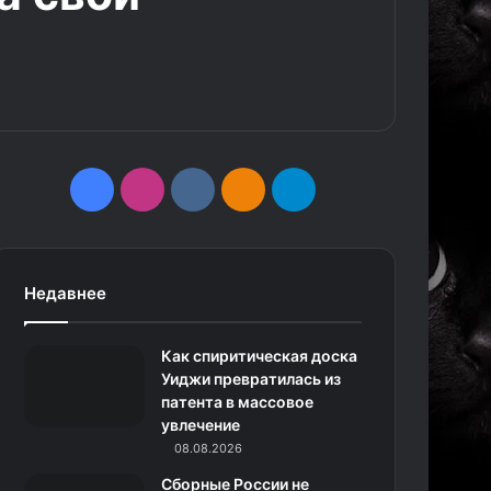
F
I
v
О
T
a
n
k
д
e
c
s
.
н
l
Недавнее
e
t
c
о
e
Как спиритическая доска
b
a
o
к
g
Уиджи превратилась из
патента в массовое
o
g
m
л
r
увлечение
o
r
08.08.2026
а
a
Сборные России не