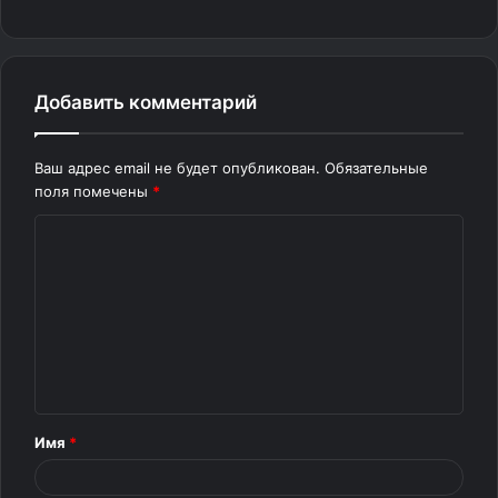
Добавить комментарий
Ваш адрес email не будет опубликован.
Обязательные
поля помечены
*
К
о
м
м
е
н
т
Имя
*
а
р