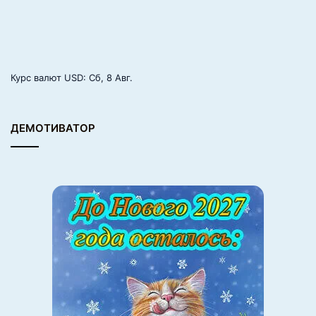
М
е
д
в
е
Курс валют
USD
: Сб, 8 Авг.
д
е
в
о
ДЕМОТИВАТОР
й