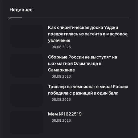
c
s
.
н
l
Недавнее
e
t
c
о
e
Как спиритическая доска Уиджи
b
a
o
к
g
превратилась из патента в массовое
увлечение
o
g
m
л
r
08.08.2026
o
r
а
a
Сборные России не выступят на
шахматной Олимпиаде в
k
a
с
m
Самарканде
08.08.2026
m
с
Триллер на чемпионате мира! Россия
н
победила с разницей в один балл
08.08.2026
и
Мем №1622519
к
08.08.2026
и