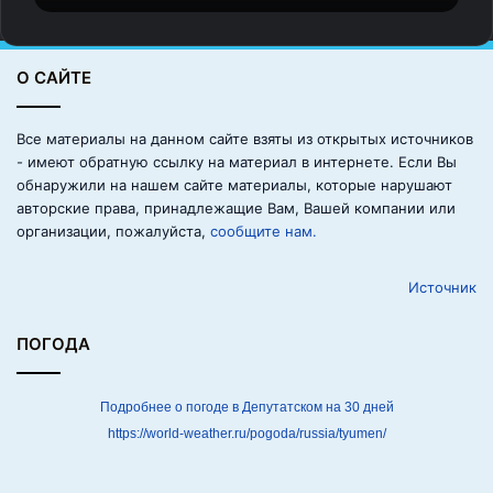
р
и
т
О САЙТЕ
ь
,
ч
Все материалы на данном сайте взяты из открытых источников
т
- имеют обратную ссылку на материал в интернете. Если Вы
о
обнаружили на нашем сайте материалы, которые нарушают
в
авторские права, принадлежащие Вам, Вашей компании или
с
организации, пожалуйста,
сообщите нам.
е
о
Источник
б
и
д
ПОГОДА
ы
о
с
Подробнее о погоде в Депутатском на 30 дней
т
https://world-weather.ru/pogoda/russia/tyumen/
а
л