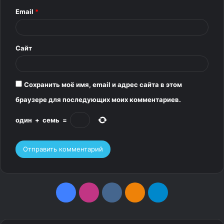
Email
*
и
й
*
Сайт
Сохранить моё имя, email и адрес сайта в этом
браузере для последующих моих комментариев.
один
+
семь
=
F
I
v
О
T
a
n
k
д
e