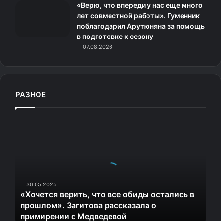
«Верю, что впереди у нас еще много
лет совместной работы». Гуменник
поблагодарил Арутюняна за помощь
в подготовке к сезону
07.08.2026
РАЗНОЕ
«
Х
о
ч
е
т
с
30.05.2025
«Хочется верить, что все обиды остались в
я
Источник:
bugaga.ru
прошлом». Загитова рассказала о
в
примирении с Медведевой
е