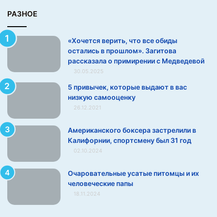
и
с
РАЗНОЕ
ь
в
«Хочется верить, что все обиды
п
остались в прошлом». Загитова
р
рассказала о примирении с Медведевой
о
30.05.2025
ш
л
5 привычек, которые выдают в вас
о
низкую самооценку
м
26.12.2021
»
.
Американского боксера застрелили в
З
Калифорнии, спортсмену был 31 год
а
02.10.2024
г
и
Очаровательные усатые питомцы и их
т
человеческие папы
о
18.11.2024
в
а
р