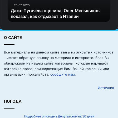
а
25.07.2025
Даже Пугачева оценила: Олег Меньшиков
ч
показал, как отдыхает в Италии
е
в
а
о
О САЙТЕ
ц
е
н
Все материалы на данном сайте взяты из открытых источников
и
- имеют обратную ссылку на материал в интернете. Если Вы
л
обнаружили на нашем сайте материалы, которые нарушают
а
авторские права, принадлежащие Вам, Вашей компании или
:
организации, пожалуйста,
сообщите нам.
О
л
Источник
е
г
М
ПОГОДА
е
н
ь
Подробнее о погоде в Депутатском на 30 дней