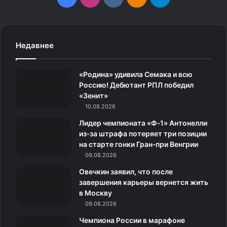
a
n
k
д
e
c
s
.
н
l
Недавнее
e
t
c
о
e
«Родина» удивила Семака и всю
b
a
o
к
g
Россию! Дебютант РПЛ победил
«Зенит»
o
g
m
л
r
10.08.2026
o
r
а
a
Лидер чемпионата «Ф‑1» Антонелли
из‑за штрафа потеряет три позиции
k
a
с
m
на старте гонки Гран‑при Венгрии
09.08.2026
m
с
Овечкин заявил, что после
н
завершения карьеры вернется жить
в Москву
и
09.08.2026
к
Чемпиона России в марафоне