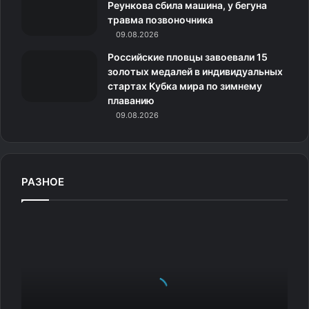
Реункова сбила машина, у бегуна
и
травма позвоночника
09.08.2026
Российские пловцы завоевали 15
золотых медалей в индивидуальных
стартах Кубка мира по зимнему
плаванию
09.08.2026
РАЗНОЕ
Д
а
ж
е
П
у
г