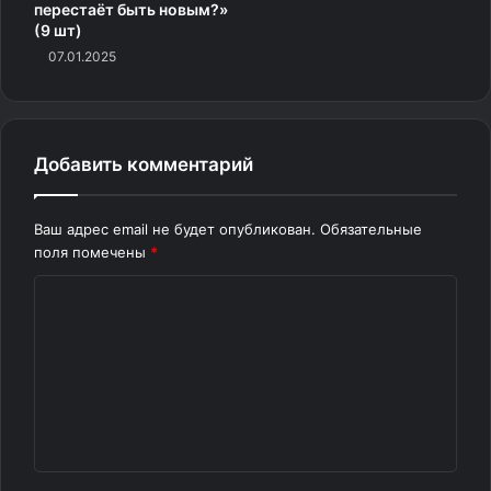
перестаёт быть новым?»
(9 шт)
07.01.2025
Добавить комментарий
Ваш адрес email не будет опубликован.
Обязательные
поля помечены
*
К
о
м
м
е
н
т