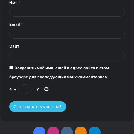
Имя
*
а
р
Email
*
и
й
*
Сайт
Сохранить моё имя, email и адрес сайта в этом
браузере для последующих моих комментариев.
4
+
=
7
F
I
v
О
T