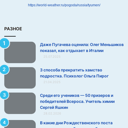
ш
https://world-weather.ru/pogoda/russia/tyumen/
и
к
о
в
РАЗНОЕ
п
о
Даже Пугачева оценила: Олег Меньшиков
к
показал, как отдыхает в Италии
а
25.07.2025
з
а
л
3 способа прекратить хамство
,
подростка. Психолог Ольга Пирог
к
21.04.2025
а
к
Среди его учеников — 50 призеров и
о
победителей Всероса. Учитель химии
т
Сергей Яшкин
д
28.02.2026
ы
В какие дни Рождественского поста
х