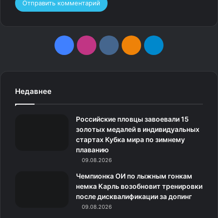
F
I
v
О
T
a
n
k
д
e
c
s
.
н
l
Недавнее
e
t
c
о
e
Российские пловцы завоевали 15
b
a
o
к
g
золотых медалей в индивидуальных
стартах Кубка мира по зимнему
o
g
m
л
r
плаванию
o
09.08.2026
r
а
a
Чемпионка ОИ по лыжным гонкам
k
a
с
m
немка Карль возобновит тренировки
после дисквалификации за допинг
m
с
09.08.2026