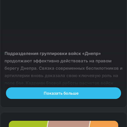
Подразделения группировки войск «Днепр»
продолжают эффективно действовать на правом
берегу Днепра. Связка современных беспилотников и
артиллерии вновь доказала свою ключевую роль на
поле боя. Кадрами боевой работы расчетов войск
беспилотных систем поделилась пресс-служба
Показать больше
Минобороны.
Расчет беспилотного летательного аппарата
«Орлан-10» 18-й общевойсковой армии в ходе
планового мониторинга правобережья Херсонской