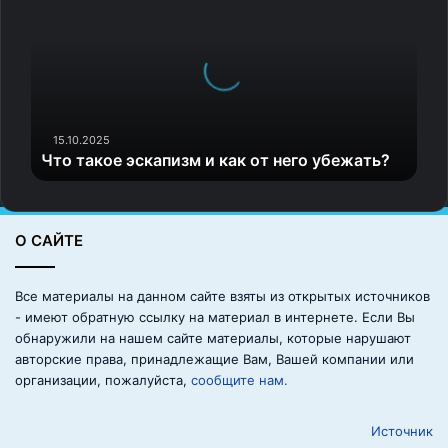
о
т
а
к
о
е
э
15.10.2025
Что такое эскапизм и как от него убежать?
с
к
а
п
О САЙТЕ
и
з
м
Все материалы на данном сайте взяты из открытых источников
и
- имеют обратную ссылку на материал в интернете. Если Вы
к
обнаружили на нашем сайте материалы, которые нарушают
а
авторские права, принадлежащие Вам, Вашей компании или
к
организации, пожалуйста,
сообщите нам.
о
т
Источник
н