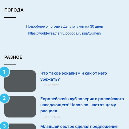
е
г
ПОГОДА
о
у
б
Подробнее о погоде в Депутатском на 30 дней
е
https://world-weather.ru/pogoda/russia/tyumen/
ж
а
т
ь
РАЗНОЕ
?
Что такое эскапизм и как от него
убежать?
15.10.2025
Европейский клуб поверил в российского
нападающего! Чалов по-настоящему
расцвел
01.12.2024
Младшей сестре сделал предложение