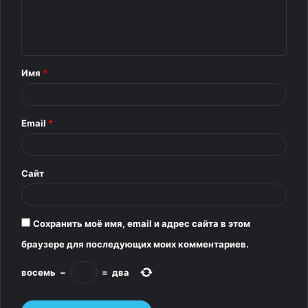
м
е
н
т
Имя
*
а
р
Email
*
и
й
*
Сайт
Сохранить моё имя, email и адрес сайта в этом
браузере для последующих моих комментариев.
восемь
−
=
два