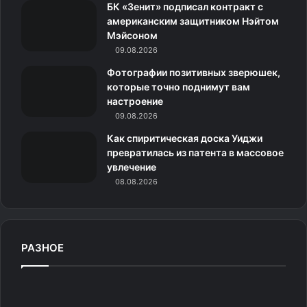
н
БК «Зенит» подписал контракт с
американским защитником Нэйтом
и
Мэйсоном
09.08.2026
к
Фотографии позитивных зверюшек,
и
которые точно поднимут вам
настроение
09.08.2026
Как спиритическая доска Уиджи
превратилась из патента в массовое
увлечение
08.08.2026
РАЗНОЕ
Ч
т