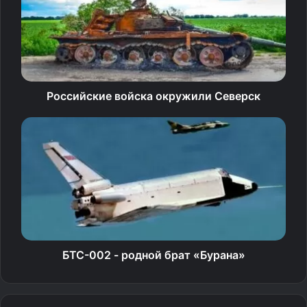
задача — не допустить подлёта вражеских дронов к
нашим позициям.
«Работаем каждый день: либо днём, либо ночью. В
основном они летят ночью, потому что видимость
Российские войска окружили Северск
ухудшается… Нам дают точные координаты, и мы с
расчётом выдвигаемся на точку пролёта», —
рассказывает военнослужащий с позывным «Артист».
Бойцы действуют слаженно, проявляя находчивость в
сложных условиях. «Если туман сильный, уже сложнее
работать. Мы работаем на звук, корректирует нас
старший оператор, и наводчик работает по
назначенной цели», — делится наводчик с позывным
БТС-002 - родной брат «Бурана»
«Шрам».
Важной особенностью подразделения является полная