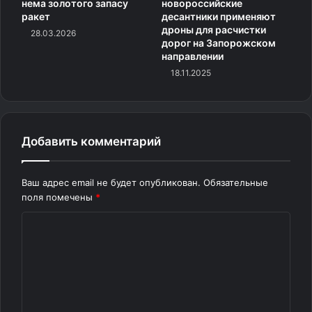
нема золотого запасу
новороссийские
ракет
десантники применяют
дроны для расчистки
28.03.2026
дорог на Запорожском
направлении
18.11.2025
Добавить комментарий
Ваш адрес email не будет опубликован.
Обязательные
поля помечены
*
К
о
м
м
е