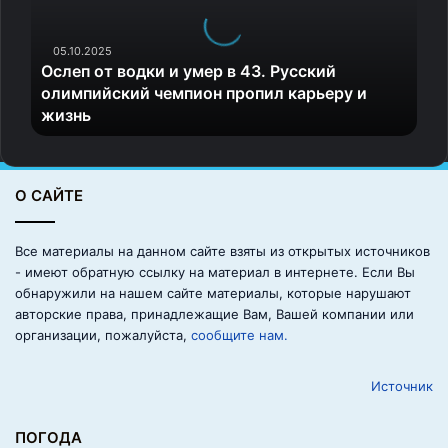
п
о
т
05.10.2025
Ослеп от водки и умер в 43. Русский
в
олимпийский чемпион пропил карьеру и
о
жизнь
д
к
и
и
О САЙТЕ
у
м
е
Все материалы на данном сайте взяты из открытых источников
р
- имеют обратную ссылку на материал в интернете. Если Вы
в
обнаружили на нашем сайте материалы, которые нарушают
4
авторские права, принадлежащие Вам, Вашей компании или
3
организации, пожалуйста,
сообщите нам.
.
Р
Источник
у
с
с
ПОГОДА