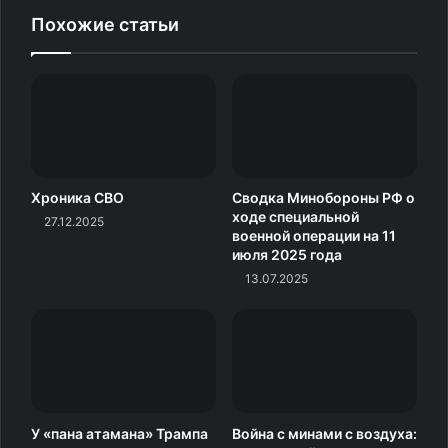
взаимозаменяемость: каждый боец может заменить
Похожие статьи
другого на любой позиции. Это обеспечивает высокую
эффективность и успешное выполнение боевых задач.
Смелые и уверенные действия расчёта позволили
нейтрализовать одну из самых серьёзных воздушных
угроз — тяжёлый ударный дрон «Лютый».
Источник
Хроника СВО
Сводка Минобороны РФ о
ходе специальной
27.12.2025
военной операции на 11
июля 2025 года
13.07.2025
У «пана атамана» Трампа
Война с минами с воздуха: