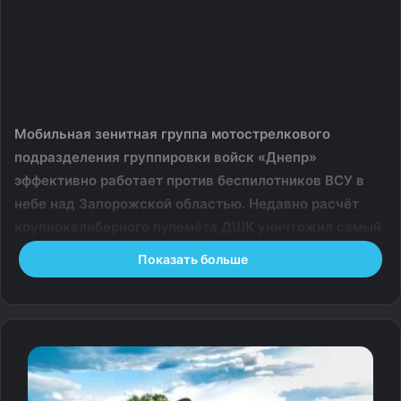
Мобильная зенитная группа мотострелкового
подразделения группировки войск «Днепр»
эффективно работает против беспилотников ВСУ в
небе над Запорожской областью. Недавно расчёт
крупнокалиберного пулемёта ДШК уничтожил самый
крупный ударный БПЛА противника самолётного
Показать больше
типа — «Лютый», способный нести до 70
килограммов взрывчатки. Пресс-служба
Минобороны делится кадрами боевой работы бойцов.
Расчёт, личный состав которого награждён медалями
«За храбрость», несёт круглосуточное дежурство. Их