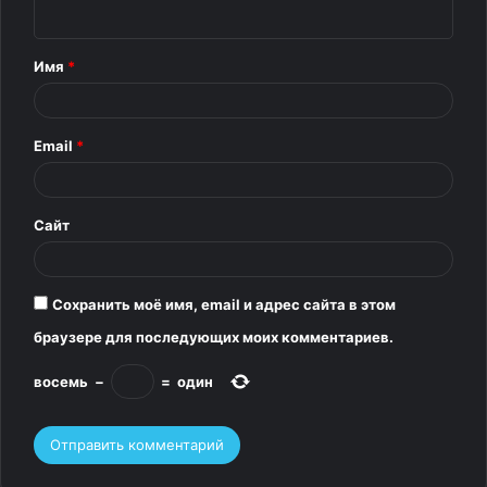
н
т
Имя
*
а
р
Email
*
и
й
*
Сайт
Сохранить моё имя, email и адрес сайта в этом
браузере для последующих моих комментариев.
восемь
−
=
один