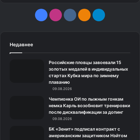
F
I
v
О
T
a
n
k
д
e
c
s
.
н
l
Недавнее
e
t
c
о
e
Российские пловцы завоевали 15
b
a
o
к
g
золотых медалей в индивидуальных
стартах Кубка мира по зимнему
o
g
m
л
r
плаванию
o
09.08.2026
r
а
a
Чемпионка ОИ по лыжным гонкам
k
a
с
m
немка Карль возобновит тренировки
после дисквалификации за допинг
m
с
09.08.2026
н
БК «Зенит» подписал контракт с
американским защитником Нэйтом
и