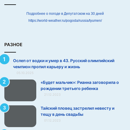
к
и
й
Подробнее о погоде в Депутатском на 30 дней
о
https://world-weather.ru/pogoda/russia/tyumen/
л
и
м
п
РАЗНОЕ
и
й
Ослеп от водки и умер в 43. Русский олимпийский
с
чемпион пропил карьеру и жизнь
к
05.10.2025
и
й
«Будет мальчик»: Рианна заговорила о
ч
рождении третьего ребенка
е
21.12.2023
м
п
Тайский пловец застрелил невесту и
и
тещу в день свадьбы
о
01.12.2023
н
п