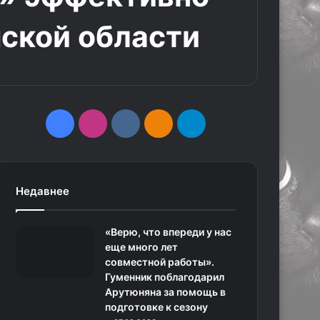
ской области
F
I
v
О
T
a
n
k
д
e
c
s
.
н
l
Недавнее
e
t
c
о
e
«Верю, что впереди у нас
b
a
o
к
g
еще много лет
совместной работы».
o
g
m
л
r
Гуменник поблагодарил
Арутюняна за помощь в
o
r
а
a
подготовке к сезону