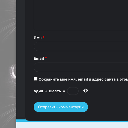
м
м
е
н
т
Имя
*
а
р
Email
*
и
й
*
Сохранить моё имя, email и адрес сайта в э
один
+
шесть
=