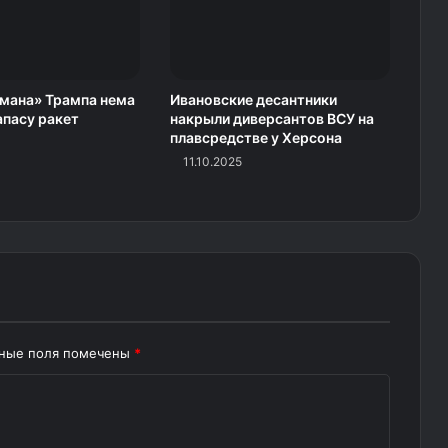
амана» Трампа нема
Ивановские десантники
апасу ракет
накрыли диверсантов ВСУ на
плавсредстве у Херсона
11.10.2025
ьные поля помечены
*