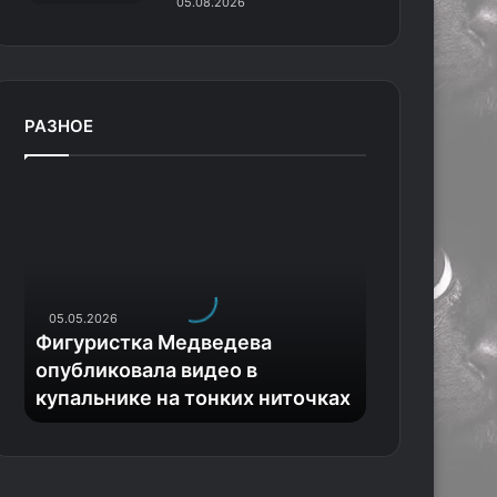
05.08.2026
РАЗНОЕ
Ф
и
г
у
р
и
05.05.2026
с
Фигуристка Медведева
т
опубликовала видео в
к
купальнике на тонких ниточках
а
М
е
д
в