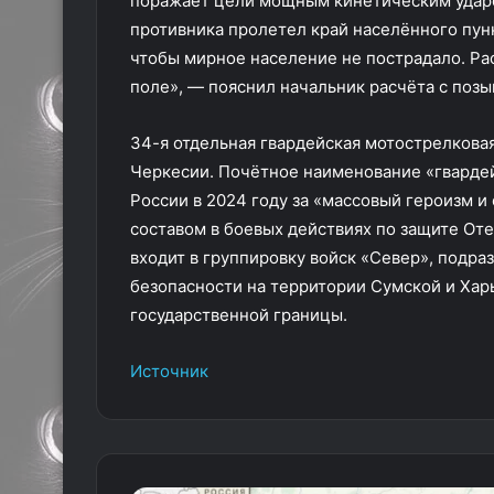
поражает цели мощным кинетическим ударо
противника пролетел край населённого пунк
чтобы мирное население не пострадало. Рас
поле», — пояснил начальник расчёта с поз
34-я отдельная гвардейская мотострелковая
Черкесии. Почётное наименование «гвардей
России в 2024 году за «массовый героизм и
составом в боевых действиях по защите От
входит в группировку войск «Север», подр
безопасности на территории Сумской и Харь
государственной границы.
Источник