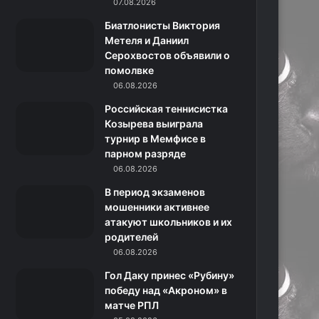
k
a
с
m
07.08.2026
Биатлонисты Виктория
m
с
Метеля и Даниил
Серохвостов объявили о
н
помолвке
06.08.2026
и
Российская теннисистка
к
Козырева выиграла
турнир в Мемфисе в
и
парном разряде
06.08.2026
В период экзаменов
мошенники активнее
атакуют школьников и их
родителей
06.08.2026
Гол Даку принес «Рубину»
победу над «Акроном» в
матче РПЛ