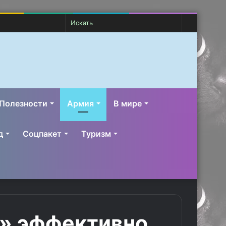
Случайная
Switch
Искать
статья
skin
Полезности
Армия
В мире
д
Соцпакет
Туризм
» эффективно