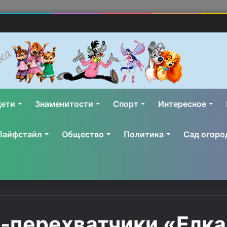
ети
Знаменитости
Спорт
Интересное
Лайфстайл
Общество
Политика
Сад огоро
-перехватчики «Елка