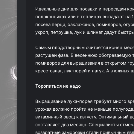
Идеальные дни для посадки и пересадки ком
подоконниках или в теплицах выпадают на 14
посева перца, баклажанов, помидоров, огур
укроп, петрушка, лук и шпинат дадут быстры
Самым плодотворным считается конец месяца
растущей фазе. В весеннюю обогреваемую 
помидоров для выращивания в открытом грун
кресс-салат, лук-порей и латук. А в южных 
Торопиться не надо
Выращивание лука-порея требует много вре
урожая должно пройти не меньше полугода.
витаминный овощ к августу. Оптимальный во
составляет два месяца. Специалисты отмеча
возвратные заморозки стали привычным явл