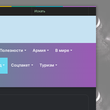
Случайная
Switch
Искать
статья
skin
Полезности
Армия
В мире
д
Соцпакет
Туризм