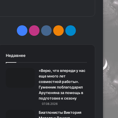
F
I
v
О
T
a
n
k
д
e
c
s
.
н
l
Недавнее
e
t
c
о
e
«Верю, что впереди у нас
b
a
o
к
g
еще много лет
совместной работы».
o
g
m
л
r
Гуменник поблагодарил
Арутюняна за помощь в
o
r
а
a
подготовке к сезону
k
a
с
m
07.08.2026
Биатлонисты Виктория
m
с
Метеля и Даниил