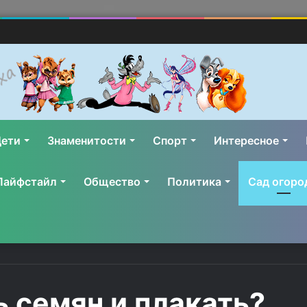
ети
Знаменитости
Спорт
Интересное
Лайфстайл
Общество
Политика
Сад огоро
ь семян и плакать?