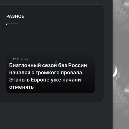
РАЗНОЕ
Б
и
а
т
л
12.11.2022
о
Биатлонный сезон без России
н
начался с громкого провала.
н
Этапы в Европе уже начали
ы
отменять
й
с
е
з
о
н
б