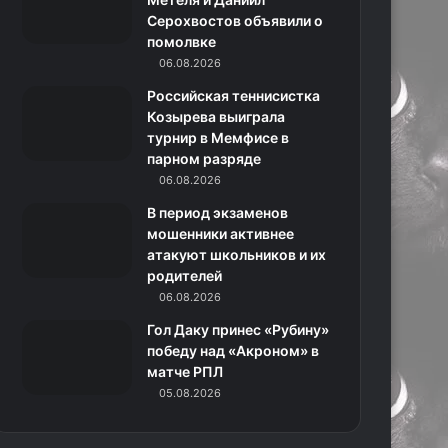
Серохвостов объявили о
н
помолвке
06.08.2026
и
Российская теннисистка
к
Козырева выиграла
турнир в Мемфисе в
и
парном разряде
06.08.2026
В период экзаменов
мошенники активнее
атакуют школьников и их
родителей
06.08.2026
Гол Даку принес «Рубину»
победу над «Акроном» в
матче РПЛ
05.08.2026