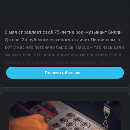
9 мая справляет своё 75-летие рок-музыкант Билли
Джоэл. За рубежом его иногда кличут Пианистом, а
вот у нас его погоняло было бы Лабух – так называли
музыкантов, что заполняли звуками пространства в
заведениях общепита вроде ресторанов. И у Билли
Джоэла первое публичное выступление сначала
Показать больше
было в джазовом кафе, а потом – в ночном баре: он
играл там, чтобы заработать денег для матери и
двоюродной сестры, которую его родители
удочерили.
До войны семья отца владела четвёртой по величине
компанией по продаже одежды по почте в Германии.
После того как её захотели национализировать