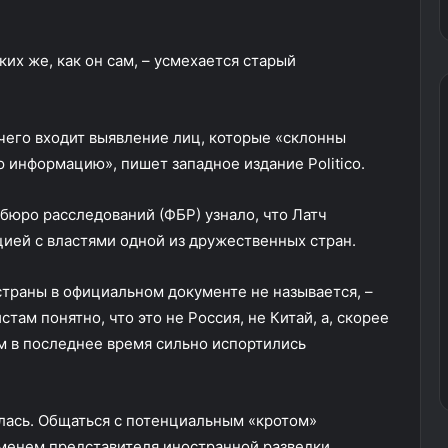
ких же, как он сам, – усмехается старый
чего входит выявление лиц, которые «склонны
 информацию», пишет западное издание Politico.
бюро расследований (ФБР) узнало, что Латч
ией с властями одной из дружественных стран.
 страны в официальном документе не называется, –
там понятно, что это не Россия, не Китай, а, скорее
ом в последнее время сильно испортились
лась. Общаться с потенциальным «кротом»
именем представителя иностранной разведки.