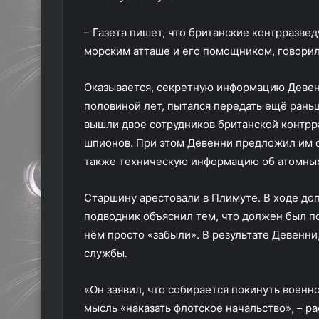
– Газета пишет, что британские контрразве
морским атташе и его помощником, говорил
Оказывается, секретную информацию Девен
половиной лет, пытался передать ещё раньш
вышли двое сотрудников британской контрр
шпионов. При этом Девенни предложил им с
также техническую информацию об атомных
Старшину арестовали в Плимуте. В ходе доп
подводник объяснил тем, что должен был по
нём просто «забыли». В результате Девенни,
службы.
«Он заявил, что собирается покинуть военн
мысль «наказать флотское начальство», – р