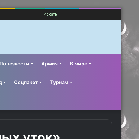
Случайная
Switch
Искать
статья
skin
Полезности
Армия
В мире
д
Соцпакет
Туризм
ых уток»