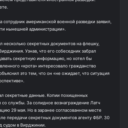
ете.
а сотрудник американской военной разведки заявил,
сти нынешней администрации».
л несколько секретных документов на флешку,
Вирджиния. Узнав, что его собеседник забрал
едавать секретную информацию, но хотел бы
явленного «крота» интересовало гражданство
объяснил это тем, что он «не ожидает, что ситуация
рспективе».
рал секретные данные. Копии похищенных
ил со службы. За солидное вознаграждение Латч
цию 29 мая. Но в заранее согласованном месте
сле передачи секретных документов агенту ФБР. 30
ед судом в Вирджинии.