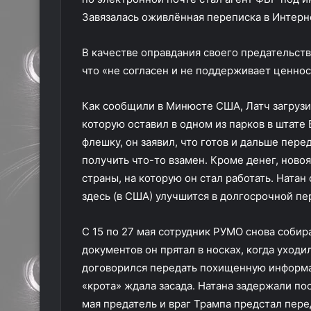
Завязалась оживлённая переписка в Интерн
В качестве оправдания своего предательств
что «не согласен и не поддерживает ценно
Как сообщили в Минюсте США, Латч загрузи
которую оставил в одном из парков в штате 
флешку, он заявил, что готов и дальше пер
получить что-то взамен. Кроме денег, ново
страны, на которую он стал работать. Натан 
здесь (в США) улучшится в долгосрочной пе
С 15 по 27 мая сотрудник РУМО снова соби
документов он прятал в носках, когда уход
договорился передать похищенную информа
«крота» ждала засада. Натана задержали по
мая предатель и враг Трампа предстал пер