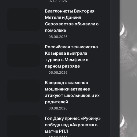
k
a
с
m
07.08.2026
Биатлонисты Виктория
m
с
Метеля и Даниил
Серохвостов объявили о
н
помолвке
06.08.2026
и
Российская теннисистка
к
Козырева выиграла
турнир в Мемфисе в
и
парном разряде
06.08.2026
В период экзаменов
мошенники активнее
атакуют школьников и их
родителей
06.08.2026
Гол Даку принес «Рубину»
победу над «Акроном» в
матче РПЛ