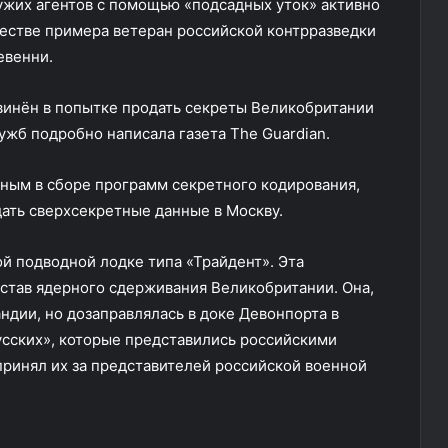
ужих агентов с помощью «подсадных уток» активно
естве примера ветеран российской контрразведки
евенни.
винён в попытке продать секреты Великобритании
жб подробно написала газета The Guardian.
вным в сборе программ секретного кодирования,
ать сверхсекретные данные в Москву.
ой подводной лодке типа «Трайдент». Эта
остав ядерного сдерживания Великобритании. Она,
андии, но дозаправлялась в доке Девонпорта в
усских», которые представились российскими
принял их за представителей российской военной