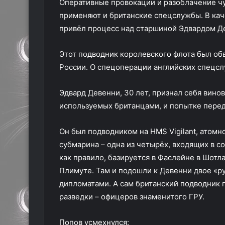
Оперативные провокации и разоблачение ч
применяют и британские спецслужбы. В кач
привёл процесс над старшиной Эдвардом Д
Этот подводник королевского флота был об
России. О спецоперации английских спецслу
Эдвард Девенни, 30 лет, признал себя вино
используемых британцами, и попытке перед
Он был подводником на HMS Vigilant, атомн
субмарина – одна из четырёх, входящих в с
как правило, базируется в Фаслейне в Шотл
Плимуте. Там и подошли к Девенни двое «р
дипломатами. А сам британский подводник 
разведки – офицеров знаменитого ГРУ.
Попов усмехнулся: