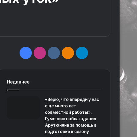
F
I
v
О
T
a
n
k
д
e
c
s
.
н
l
Недавнее
e
t
c
о
e
«Верю, что впереди у нас
b
a
o
к
g
еще много лет
совместной работы».
o
g
m
л
r
Гуменник поблагодарил
Арутюняна за помощь в
o
r
а
a
подготовке к сезону