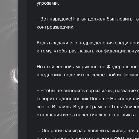
угрозами.
– Вот парадокс! Натан должен был ловить та
контрразведчик.
Ведь в задачи его подразделения среди про
к тому, чтобы разглашать конфиденциальную
Но этой весной американское Федеральное 
предложил поделиться секретной информац
– Чтобы не выносить сор из избы, название
говорит подполковник Попов. – Но специалис
всего, Израиль. Ведь у Трампа с Тель-Авив
отношения из-за палестинского конфликта.
…Оперативная игра с ловлей на живца нача
по электронной почте стал агент ФБР под 