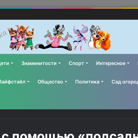
ети
Знаменитости
Спорт
Интересное
Лайфстайл
Общество
Политика
Сад огоро
 с помощью «подсадн