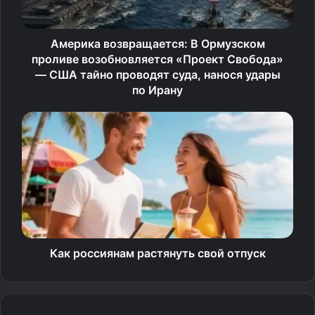
департамента банковского регулирования и аналитики
ЦБ Александр Данилов.
Америка возвращается: В Ормузском
проливе возобновляется «Проект Свобода»
«Я смотрю на объявления, смотрю на эти цены – я,
— США тайно проводят суда, нанося удары
честно говоря, в шоке. Я не знаю, сколько надо
по Ирану
зарабатывать, чтобы это покупать», – заявил он.
Ранее стало известно, что банки в России стали чаще
предоставлять ипотеку заёмщикам, которые на момент
плановой выплаты достигнут возраста 70-75 лет. В то
же время для улучшения своих жилищных условий
россияне стали чаще рассматривать вторичное жильё.
Источник
Как россиянам растянуть свой отпуск