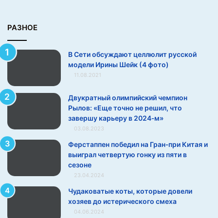
о
д
е
РАЗНОЕ
л
и
В Сети обсуждают целлюлит русской
И
модели Ирины Шейк (4 фото)
р
11.08.2021
и
н
ы
Двукратный олимпийский чемпион
Ш
Рылов: «Еще точно не решил, что
е
завершу карьеру в 2024‑м»
й
03.08.2023
к
Ферстаппен победил на Гран‑при Китая и
(
выиграл четвертую гонку из пяти в
4
сезоне
ф
23.04.2024
о
т
Чудаковатые коты, которые довели
о
хозяев до истерического смеха
)
04.06.2024