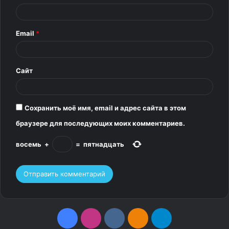
а
р
Email
*
и
й
*
Сайт
Сохранить моё имя, email и адрес сайта в этом
браузере для последующих моих комментариев.
восемь
+
=
пятнадцать
F
I
v
О
T