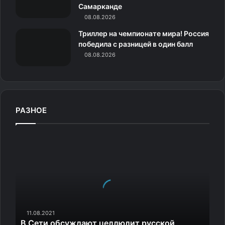
и
Самарканде
08.08.2026
Триллер на чемпионате мира! Россия
победила с разницей в один балл
08.08.2026
РАЗНОЕ
В
С
е
т
и
о
б
с
11.08.2021
В Сети обсуждают целлюлит русской
у