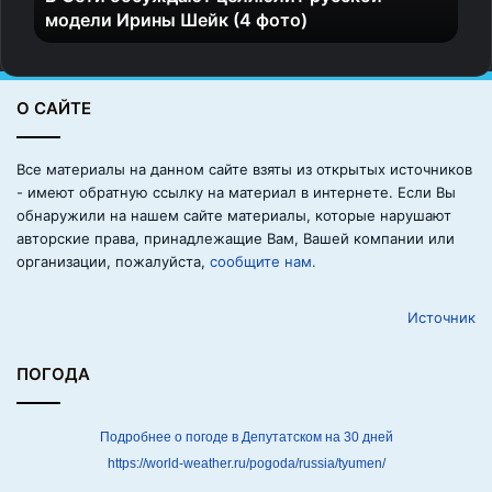
модели Ирины Шейк (4 фото)
ж
д
а
ю
О САЙТЕ
т
ц
е
Все материалы на данном сайте взяты из открытых источников
л
- имеют обратную ссылку на материал в интернете. Если Вы
л
обнаружили на нашем сайте материалы, которые нарушают
ю
авторские права, принадлежащие Вам, Вашей компании или
л
организации, пожалуйста,
сообщите нам.
и
т
Источник
р
у
с
ПОГОДА
с
к
о
Подробнее о погоде в Депутатском на 30 дней
й
https://world-weather.ru/pogoda/russia/tyumen/
м