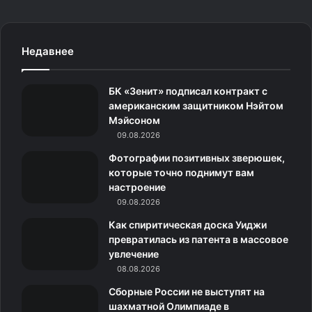
a
n
k
д
e
c
s
.
н
l
Недавнее
e
t
c
о
e
БК «Зенит» подписал контракт с
b
a
o
к
g
американским защитником Нэйтом
Мэйсоном
o
g
m
л
r
09.08.2026
o
r
а
a
Фотографии позитивных зверюшек,
которые точно поднимут вам
k
a
с
m
настроение
09.08.2026
m
с
Как спиритическая доска Уиджи
н
превратилась из патента в массовое
увлечение
и
08.08.2026
к
Сборные России не выступят на
шахматной Олимпиаде в