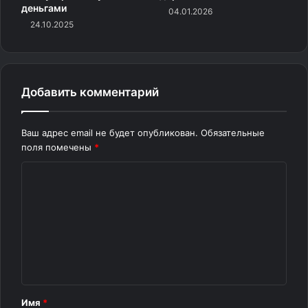
деньгами
04.01.2026
24.10.2025
Добавить комментарий
Ваш адрес email не будет опубликован.
Обязательные
поля помечены
*
К
о
м
м
е
н
т
Имя
*