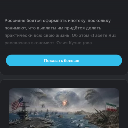
Россияне боятся оформлять ипотеку, поскольку
понимают, что выплаты им придётся делать
практически всю свою жизнь. Об этом «Газете.Ru»
рассказала экономист Юлия Кузнецова.
«В момент понимания, что ипотеку придётся платить
Показать больше
всю жизнь, она начинает восприниматься не как способ
решить жилищный вопрос, а как обязательство,
которое может ограничивать человека десятилетиями:
в расходах, в выборе работы, в решении о детях, в
возможности создавать накопления», – отметила она.
Тем временем выяснилось, что от цен на жильё в
нашей стране находятся «в шоке» даже представители
Центробанка РФ. Недавно в этом признался директор