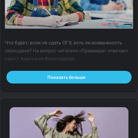
Что будет, если не сдать ОГЭ, есть ли возможность
пересдачи? На вопрос читателя «Правмира» отвечает
юрист Анастасия Виноградова.
Вопрос.
Что будет, если не сдать ОГЭ? Можно ли
Показать больше
пересдать экзамен и пойти в 10-й класс?
Ответ.
Если не сдать ОГЭ, школа вправе не выдать
документ об образовании. Соответственно, ученик не
сможет продолжить обучение в школе или поступить в
среднее специальное учебное заведение.
Если ученик не сдал один или два экзамена, пересдачу