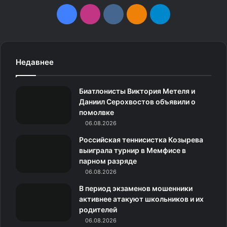
F
I
v
О
T
a
n
k
д
e
c
s
.
н
l
Недавнее
e
t
c
о
e
Биатлонисты Виктория Метеля и
b
a
o
к
g
Даниил Серохвостов объявили о
помолвке
o
g
m
л
r
06.08.2026
o
r
а
a
Российская теннисистка Козырева
выиграла турнир в Мемфисе в
k
a
с
m
парном разряде
06.08.2026
m
с
В период экзаменов мошенники
н
активнее атакуют школьников и их
родителей
и
06.08.2026