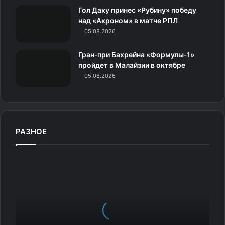
к
Гол Даку принес «Рубину» победу
над «Акроном» в матче РПЛ
и
05.08.2026
Гран‑при Бахрейна «Формулы‑1»
пройдет в Малайзии в октябре
05.08.2026
РАЗНОЕ
К
а
к
в
ы
б
р