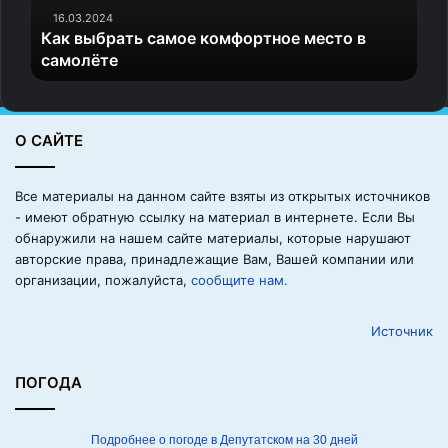
а
16.03.2024
Как выбрать самое комфортное место в
т
самолёте
ь
с
а
м
О САЙТЕ
о
е
к
Все материалы на данном сайте взяты из открытых источников
о
- имеют обратную ссылку на материал в интернете. Если Вы
м
обнаружили на нашем сайте материалы, которые нарушают
ф
авторские права, принадлежащие Вам, Вашей компании или
о
организации, пожалуйста,
сообщите нам.
р
т
Источник
н
о
е
ПОГОДА
м
е
с
Подробнее о погоде в Депутатском на 30 дней