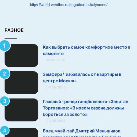
т
https://world-weather.ru/pogoda/russia/tyumen/
о
в
с
а
РАЗНОЕ
м
о
Как выбрать самое комфортное место в
л
самолёте
ё
16.03.2024
т
е
Земфира* избавилась от квартиры в
центре Москвы
08.06.2023
Главный тренер гандбольного «Зенита»
Торгованов: «В новом сезоне должны
бороться за золото»
24.08.2024
Боец муай‑тай Дмитрий Меньшиков