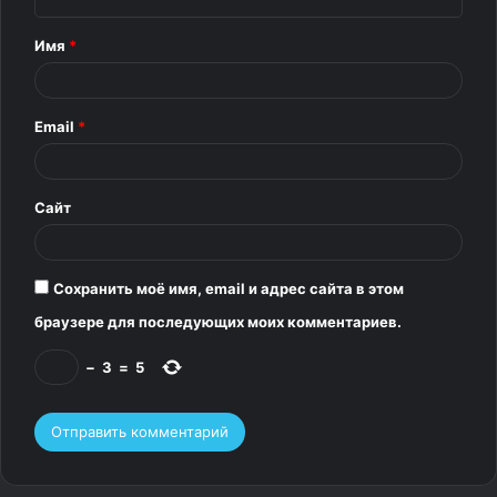
н
т
Имя
*
а
р
Email
*
и
й
*
Сайт
Сохранить моё имя, email и адрес сайта в этом
браузере для последующих моих комментариев.
−
3
=
5