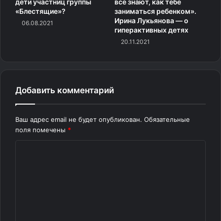
Оставьте это поле пустым.
Поскольку вы здесь…
У нас
дети участниц группы
все знают, как тебе
«Блестящие»?
заниматься ребенком».
есть небольшая просьба. Эту историю удалось
Ирина Лукьянова — о
06.08.2021
рассказать благодаря поддержке читателей. Даже
гиперактивных детях
самое небольшое ежемесячное пожертвование
20.11.2021
помогает работать редакции и создавать важные
материалы для людей. Сейчас ваша помощь нужна как
никогда. ПОМОЧЬ
Добавить комментарий
Источник
Ваш адрес email не будет опубликован.
Обязательные
поля помечены
*
К
о
м
м
е