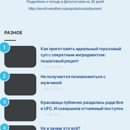
х
Подробнее о погоде в Депутатском на 30 дней
о
https://world-weather.ru/pogoda/russia/tyumen/
в
ы
й
с
РАЗНОЕ
у
п
Как приготовить идеальный гороховый
с
суп с секретным ингредиентом:
с
пошаговый рецепт
е
20.05.2025
к
р
Не получается познакомиться с
е
мужчиной
т
30.06.2025
н
ы
Красавица публично разделась ради боя
м
в UFC. И совершила отчаянный поступок
и
14.08.2025
н
г
Ну и зачем это всё?
р