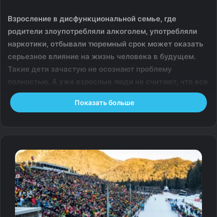
Взросление в дисфункциональной семье, где
родители злоупотребляли алкоголем, употребляли
наркотики, отбывали тюремный срок может оказать
серьезное влияние на жизнь человека в будущем.
Такие дети зачастую не осознают проблему
полностью. А уже взрослые люди не считают, что все
это может как-то повлиять на их жизнь. На самом
Показать больше
деле, атмосфера в семье напрямую влияет на
формирование личности ребенка.
Что это такое?
Обычно дисфункциональную семью ассоциируют с
теми семьями, где есть зависимости. Например,
алкогольная или наркотическая. Однако могут быть
разные варианты. Например, совершение насилия над