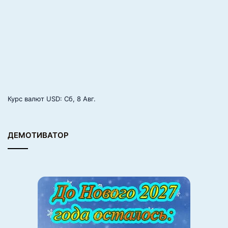
е
п
т
Курс валют
USD
: Сб, 8 Авг.
ДЕМОТИВАТОР