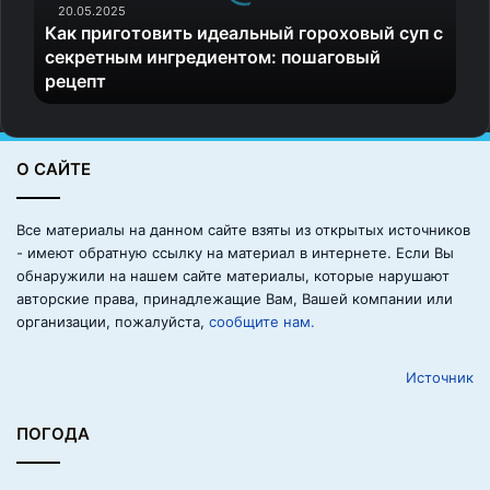
считать эти эмоции нормальными. Сможет вступать в
г
20.05.2025
Как приготовить идеальный гороховый суп с
близкие отношения, делать собственный выбор, не
о
секретным ингредиентом: пошаговый
т
испытывать чувство вины.
рецепт
о
в
Источник
и
т
О САЙТЕ
ь
и
д
Все материалы на данном сайте взяты из открытых источников
е
- имеют обратную ссылку на материал в интернете. Если Вы
а
обнаружили на нашем сайте материалы, которые нарушают
л
авторские права, принадлежащие Вам, Вашей компании или
ь
организации, пожалуйста,
сообщите нам.
н
ы
Источник
й
г
о
ПОГОДА
р
о