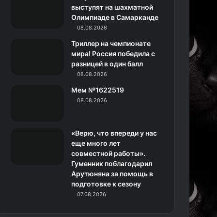
k
a
с
m
выступят на шахматной
Олимпиаде в Самарканде
m
с
08.08.2026
н
Триллер на чемпионате
мира! Россия победила с
и
разницей в один балл
08.08.2026
к
Мем №1622519
и
08.08.2026
«Верю, что впереди у нас
еще много лет
совместной работы».
Гуменник поблагодарил
Арутюняна за помощь в
подготовке к сезону
07.08.2026