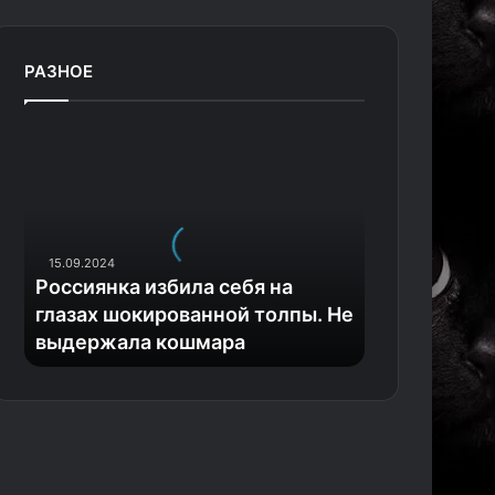
РАЗНОЕ
Р
о
с
с
и
я
15.09.2024
н
Россиянка избила себя на
к
глазах шокированной толпы. Не
а
выдержала кошмара
и
з
б
и
л
а
с