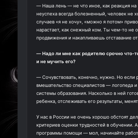
— Наша лень — не что иное, как реакция на
неуспеха всегда болезненный, человек не х
случаев «я не хочу», «можно я потом» прив
нарастает, как снежный ком. Ты чем-то не 
продвижения и накапливаешь отставание о
— Надо ли мне как родителю срочно что-
и не мучить его?
— Сочувствовать, конечно, нужно. Но если р
вмешательство специалистов — логопеда и 
системы образования. Насколько в ней гот
ребенка, отслеживать его результаты, меня
У нас в России не очень хорошо обстоят де
критериев оценки трудностей в обучении. А
программы помощи — мол, начинайте работат