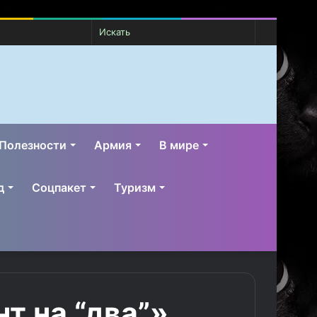
Случайная
Switch
Искать
статья
skin
Полезности
Армия
В мире
д
Соцпакет
Туризм
 на “два”».