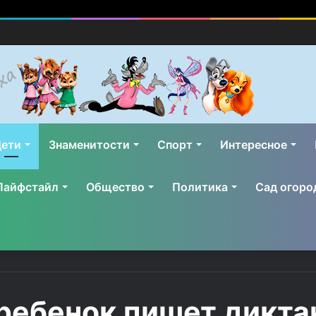
ети
Знаменитости
Спорт
Интересное
Лайфстайл
Общество
Политика
Сад огоро
ебенок пишет диктант