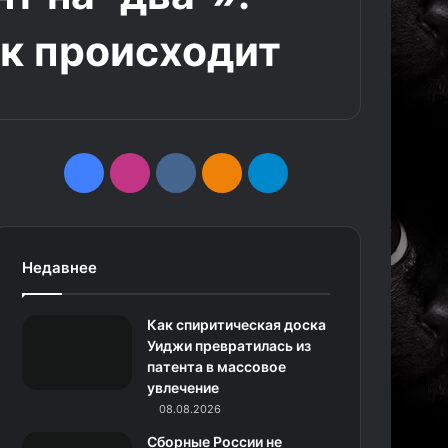
ак происходит
F
I
v
О
T
a
n
k
д
e
c
s
.
н
l
Недавнее
e
t
c
о
e
Как спиритическая доска
b
a
o
к
g
Уиджи превратилась из
патента в массовое
o
g
m
л
r
увлечение
o
r
08.08.2026
а
a
Сборные России не