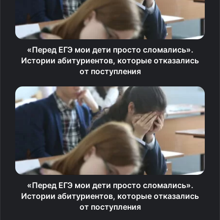
В основе методов закаливания лежит постепенная
тренировка, в результате происходит постепенная
перестройка терморегуляции. А это значит, что
организм ребенка будет быстрее адаптироваться к
«Перед ЕГЭ мои дети просто сломались».
внешним условиям окружающей среды. Ребенок будет
Истории абитуриентов, которые отказались
реже простужаться, кроме того, улучшится сон и
от поступления
аппетит, повысится выносливость к нагрузкам.
О чем важно помнить?
Вот основные принципы закаливания:
• Заниматься надо регулярно, без перерывов. Только
тогда можно будет увидеть эффект.
«Перед ЕГЭ мои дети просто сломались».
• Увеличивать интенсивность закаливающих процедур
Истории абитуриентов, которые отказались
надо постепенно, без рывков. Переходить к
от поступления
следующему этапу только тогда, когда ребенок будет