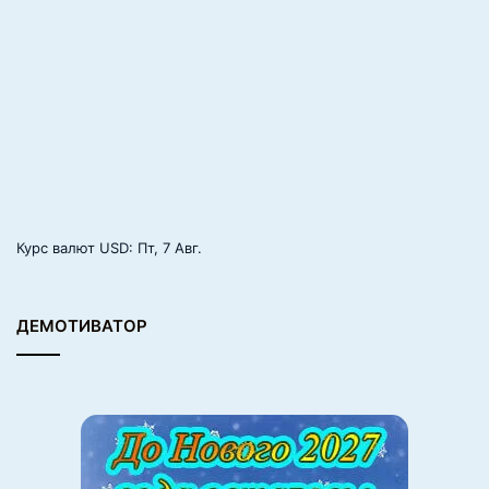
о
в
а
н
и
е
т
е
л
е
ф
Курс валют
USD
: Пт, 7 Авг.
о
н
а
ДЕМОТИВАТОР