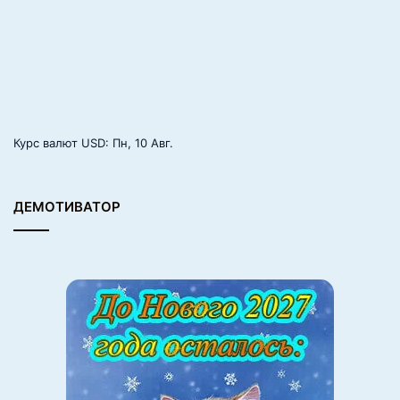
и отразится на всей его жизни.
Но, тем не менее, литературоведение уделяет всё-таки
мало внимания большинству колыбельных, чаще всего
опять-таки заостряя своё внимание на «Казачьей
колыбельной».
Курс валют
USD
: Пн, 10 Авг.
К сожалению, литературная колыбельная и в наше
время не стала объектом пристального изучения
ДЕМОТИВАТОР
литературоведов.
У некоторых возникает вопрос, почему песню назвали
колыбельной? Оттого, что раньше младенцев
укачивали в колыбели – люльке, зыбке, качалке. И
слово колыбельная произошло от таких слов, как
«колыхать», «качать», «зыбать», «колебать».