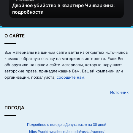
Но позднее появились литературные колыбельные
Двойное убийство в квартире Чичваркина:
б
подробности
песни.
и
й
с
В 1773 году была опубликована «Колыбельная песенка,
т
которую поёт Анюта, качая свою куклу» А.С. Шишкова.
О САЙТЕ
в
о
в
Русские фольклорные колыбельные песни впервые
Все материалы на данном сайте взяты из открытых источников
к
были опубликованы И.П. Сахаровым в 1838 году.
- имеют обратную ссылку на материал в интернете. Если Вы
в
обнаружили на нашем сайте материалы, которые нарушают
а
авторские права, принадлежащие Вам, Вашей компании или
В 1849 году в «Отечественных записках» было
р
организации, пожалуйста,
сообщите нам.
опубликовано размышление Е.А. Авдеевой: «В старину
т
и
нянюшки, или где их не было, мать или бабушка,
Источник
р
укладывая ребёнка, пели, или, лучше сказать,
е
приговаривали разные рассказы и припевы. Конечно, в
Ч
ПОГОДА
них нет ничего остроумного или поэтического, они
и
ч
изображают простой старинный быт и какие-то
в
Подробнее о погоде в Депутатском на 30 дней
особенные понятия о воспеваемых предметах. В них,
а
https://world-weather.ru/pogoda/russia/tyumen/