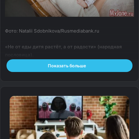
Фото: Natalii Sdobnikova/Rusmediabank.ru
«Не от еды дитя растёт, а от радости» (народная
пословица).
Показать больше
Не секрет, что для того, чтобы ребёнок вырос
гармонично развитой счастливой личностью, важно с
первых дней жизни его погружение в атмосферу
любви, материнской заботы, поэзии.
И здесь никак не обойтись без колыбельной.
Великий поэт Расул Гамзатов писал: «Песня матери –
главная песня в мире; начало всех человеческих
песен».