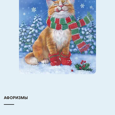
В словаре написано, что колыбельная это:
«Лирическая, задумчивая песня, сопровождающая
укачивание ребёнка».
Колыбельные были распространены не только в
народном творчестве народов разных стран, они
присутствуют в романсах М. И. Глинки, П. И.
Чайковского, И. Брамса и других.
И ещё стоит прислушаться к опыту счастливых мам.
Все они уверяют, что как бы ни был встревожен и
неспокоен вечером ребёнок, стоит маме запеть
привычную его уху колыбельную, как он успокаивается
и засыпает.
АФОРИЗМЫ
Для благополучного будущего ребёнка, наверное,
стоит каких-то 10 минут из 24 часов составляющих
сутки провести за пением колыбельной своему