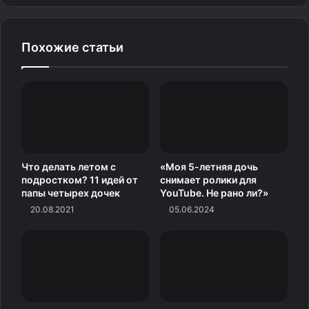
— Нормально, — пожимает он плечами, — все
прикалываются. Я тоже могу себе такое позволить.
Похожие статьи
— УЖЕ нормально, — тихо бурчу я себе под нос. — А
сколько всего я с тобой проработала, неблагодарный?
Хотя на самом деле он, конечно, даже не понимал, что
именно я делала и как конкретно мы эту тему
прорабатывали.
Что делать летом с
«Моя 5-летняя дочь
Сегодня поделюсь с вами своей пошаговой
подростком? 11 идей от
снимает ролики для
папы четырех дочек
YouTube. Не рано ли?»
инструкцией.
20.08.2021
05.06.2024