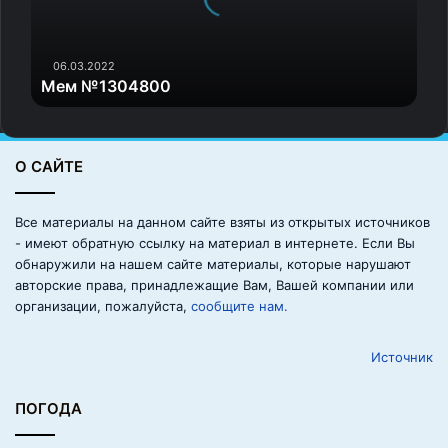
3
0
4
Делитесь личным родительским
8
06.03.2022
опытом.
Мем №1304800
0
0
Пусть папа расскажет, какая у него была кличка во
дворе, какие забавы они с друганами устраивали
О САЙТЕ
поочередно. Многие мамы расскажут, как именно они
накосячили в школе и как долго над ними хихикали. А
Все материалы на данном сайте взяты из открытых источников
может, до сих пор есть подруга, которая помнит тот
- имеют обратную ссылку на материал в интернете. Если Вы
случай, и сейчас так весело его вспоминать? У меня
обнаружили на нашем сайте материалы, которые нарушают
лично есть. Так вот это и расскажите! Не специально, а
авторские права, принадлежащие Вам, Вашей компании или
просто мимоходом, к слову, за ужином.
организации, пожалуйста,
сообщите нам.
Источник
ПОГОДА