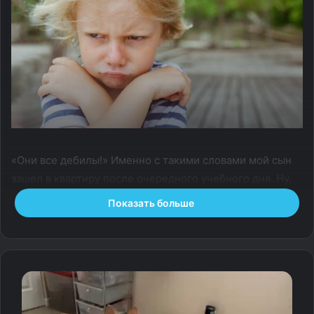
«Они все дебилы!» Именно с такими словами мой сын
зашел в квартиру после очередного учебного дня. Ну,
собственно, можно ничего не выяснять, я и так в курсе,
Показать больше
кто такие «все» и почему «дебилы».
«Корону б ему с головы снять, глядишь, стало б
попроще», — советовали близкие.
И я с ними в кои-то веки была согласна. Ибо ребенок