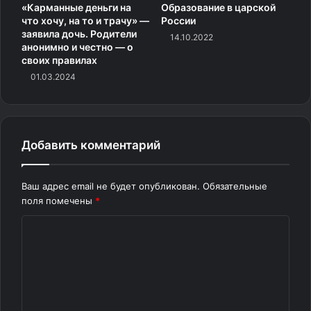
«Карманные деньги на
Образование в царской
что хочу, на то и трачу» —
России
заявила дочь. Родители
14.10.2022
анонимно и честно — о
своих правилах
01.03.2024
Как помочь ребенку
проработать негативное
Добавить комментарий
отношение к подколам друзей
Ваш адрес email не будет опубликован.
Обязательные
поля помечены
*
Убираем когнитивное искажение
К
«сверхобобщение».
о
То есть ребенок к вам приходит обычно со словами
м
«все меня обзывают», «никто со мной не общается»,
м
«они всегда так говорят». Тут здорово работают
е