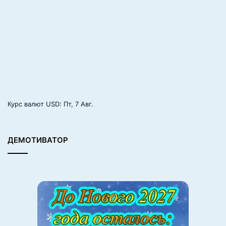
не будет быстрым.
Но просто поверьте опыту, результат вас сильно
обрадует. Однажды и вы будете бурчать себе под нос:
«УЖЕ нормально! А сколько всего я с тобой
проработала, неблагодарный!»
Источник
Курс валют
USD
: Пт, 7 Авг.
Фото: unsplash.com
ДЕМОТИВАТОР
Источник