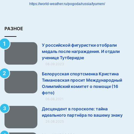
и
https://world-weather.ru/pogoda/russia/tyumen/
м
е
д
а
РАЗНОЕ
л
ь
У российской фигуристки отобрали
п
медаль после награждения. И отдали
о
ученице Тутберидзе
с
08.09.2023
л
е
Белорусская спортсменка Кристина
н
7. «Колибри, похожая на халапеньо»
Тимановская просит Международный
а
Олимпийский комитет о помощи (16
г
фото)
р
06.08.2021
а
Десцендент в гороскопе: тайна
ж
идеального партнёра по вашему знаку
д
е
26.08.2025
н