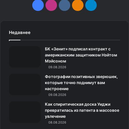
F
I
v
О
T
a
n
k
д
e
c
s
.
н
l
Недавнее
e
t
c
о
e
БК «Зенит» подписал контракт с
b
a
o
к
g
американским защитником Нэйтом
Мэйсоном
o
g
m
л
r
09.08.2026
o
r
а
a
Фотографии позитивных зверюшек,
которые точно поднимут вам
k
a
с
m
настроение
09.08.2026
m
с
Как спиритическая доска Уиджи
н
превратилась из патента в массовое
увлечение
5. «Камень, который выглядит, как кусок крабового
и
08.08.2026
мяса»