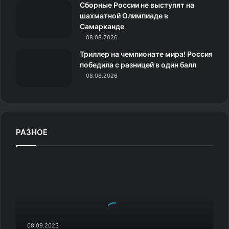
к
Сборные России не выступят на
шахматной Олимпиаде в
и
Самарканде
08.08.2026
Триллер на чемпионате мира! Россия
победила с разницей в один балл
08.08.2026
РАЗНОЕ
У
р
о
с
с
и
й
08.09.2023