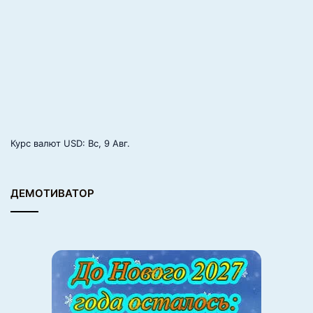
р
и
д
з
е
Курс валют
USD
: Вс, 9 Авг.
ДЕМОТИВАТОР