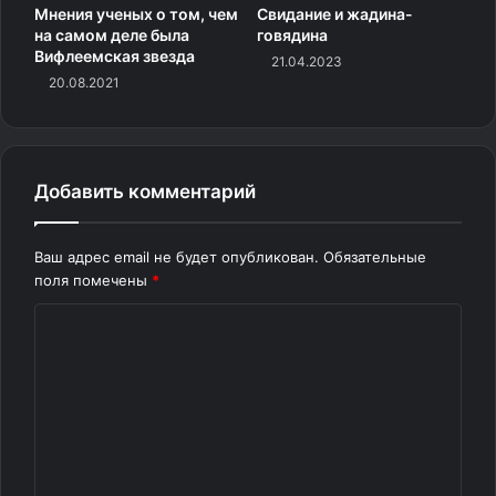
Мнения ученых о том, чем
Свидание и жадина-
на самом деле была
говядина
Вифлеемская звезда
21.04.2023
20.08.2021
Добавить комментарий
3. «Удивительное количество следов укусов на этих
Ваш адрес email не будет опубликован.
Обязательные
поля помечены
*
яблоках в магазине IKEA»
К
о
м
м
е
н