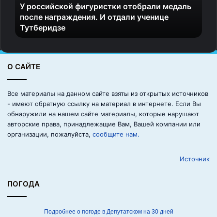
У российской фигуристки отобрали медаль
с
после награждения. И отдали ученице
к
Тутберидзе
о
й
ф
и
6. Ненастоящее салями
О САЙТЕ
г
у
р
Все материалы на данном сайте взяты из открытых источников
и
- имеют обратную ссылку на материал в интернете. Если Вы
с
обнаружили на нашем сайте материалы, которые нарушают
т
авторские права, принадлежащие Вам, Вашей компании или
к
организации, пожалуйста,
сообщите нам.
и
о
Источник
т
о
б
ПОГОДА
р
а
л
Подробнее о погоде в Депутатском на 30 дней