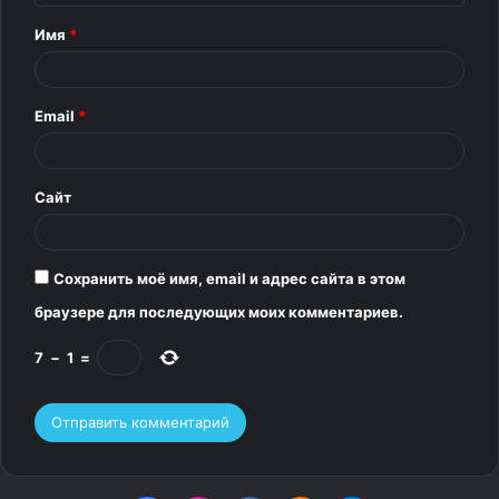
т
Имя
*
а
р
Email
*
и
й
*
Сайт
Сохранить моё имя, email и адрес сайта в этом
браузере для последующих моих комментариев.
7
−
1
=
4. «Нашла гриб, похожий на яичницу-глазунью»