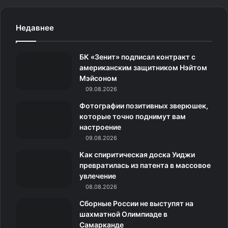
c
s
.
н
l
Недавнее
e
t
c
о
e
БК «Зенит» подписал контракт с
b
a
o
к
g
американским защитником Нэйтом
Мэйсоном
o
g
m
л
r
09.08.2026
o
r
а
a
Фотографии позитивных зверюшек,
которые точно поднимут вам
k
a
с
m
настроение
09.08.2026
m
с
Как спиритическая доска Уиджи
н
превратилась из патента в массовое
увлечение
и
08.08.2026
к
Сборные России не выступят на
шахматной Олимпиаде в
и
Самарканде