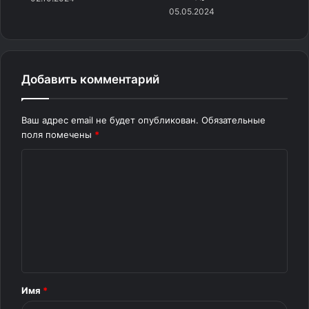
05.05.2024
Источник
Добавить комментарий
Ваш адрес email не будет опубликован.
Обязательные
поля помечены
*
К
о
м
м
е
н
т
Имя
*
а