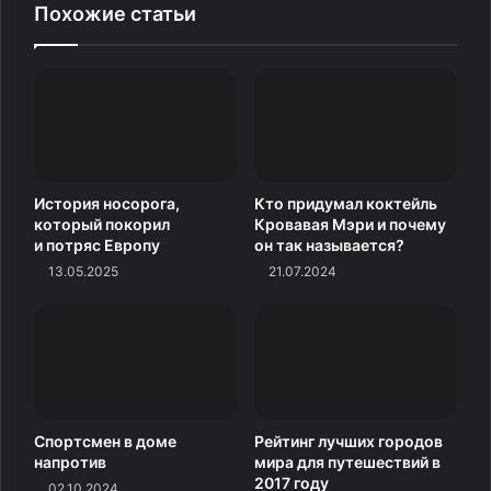
Похожие статьи
История носорога,
Кто придумал коктейль
который покорил
Кровавая Мэри и почему
и потряс Европу
он так называется?
13.05.2025
21.07.2024
АНТИФИШКИ
Спортсмен в доме
Рейтинг лучших городов
Всё о политике в мире
напротив
мира для путешествий в
2017 году
02.10.2024