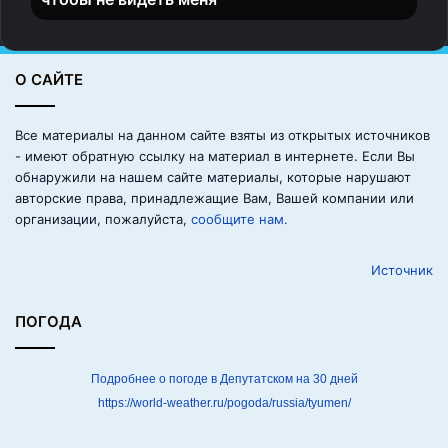
с
т
ь
О САЙТЕ
м
е
с
Все материалы на данном сайте взяты из открытых источников
я
- имеют обратную ссылку на материал в интернете. Если Вы
ц
обнаружили на нашем сайте материалы, которые нарушают
е
авторские права, принадлежащие Вам, Вашей компании или
в
организации, пожалуйста,
сообщите нам.
у
е
Источник
з
ж
а
ПОГОДА
л
н
а
Подробнее о погоде в Депутатском на 30 дней
д
https://world-weather.ru/pogoda/russia/tyumen/
а
ч