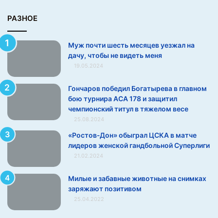
у
,
РАЗНОЕ
ч
т
Муж почти шесть месяцев уезжал на
о
дачу, чтобы не видеть меня
б
19.05.2024
ы
н
е
Гончаров победил Богатырева в главном
в
бою турнира АСА 178 и защитил
и
чемпионский титул в тяжелом весе
д
25.08.2024
е
«Ростов‑Дон» обыграл ЦСКА в матче
т
лидеров женской гандбольной Суперлиги
ь
21.02.2024
м
е
Милые и забавные животные на снимках
н
заряжают позитивом
я
25.04.2022