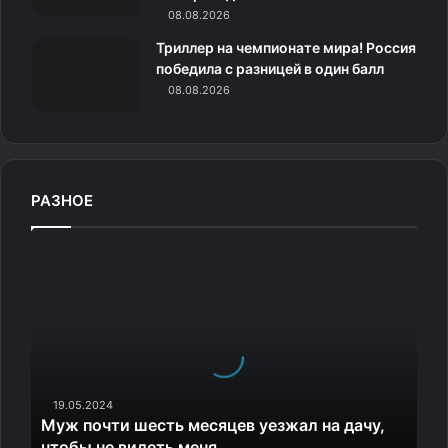
08.08.2026
Триллер на чемпионате мира! Россия
победила с разницей в один балл
08.08.2026
РАЗНОЕ
М
у
ж
п
о
ч
т
и
19.05.2024
Муж почти шесть месяцев уезжал на дачу,
ш
чтобы не видеть меня
е