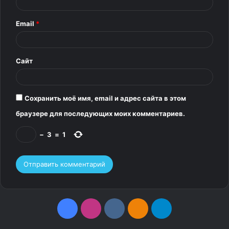
р
Email
*
и
й
*
Сайт
Сохранить моё имя, email и адрес сайта в этом
браузере для последующих моих комментариев.
−
3
=
1
F
I
v
О
T
a
n
k
д
e