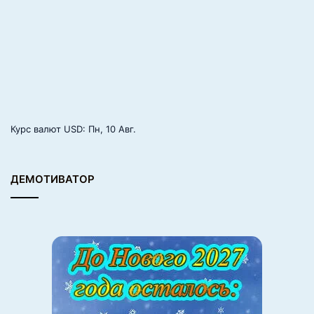
положительный настрой месяца. Для знаков Воды и
Воздуха июнь может оказаться месяцем очень
интересного путешествия, открытия чего-то
совершенно нового. Они смогут умело
приспосабливаться к новым обстоятельствам и легко
налаживать отношения с новыми знакомыми. Советуем
вам много ездить, общаться, налаживать отношения.
Курс валют
USD
: Пн, 10 Авг.
Этим знакам удастся сделать много дел и разрешить
множество проблем.
ДЕМОТИВАТОР
Для знаков Земли июнь окажется месяцем тяжелой и
упорной работы. Так же, как и другим знакам Зодиака,
Тельцам, Козерогам и Девам надо действовать,
последовательно добиваясь своего. Их задача – многое
успеть, и скорее всего они смогут успешно выполнить
эту задачу. По мере продвижения Марса по Овну вы
будете чувствовать, как находят свое разрешение ваши