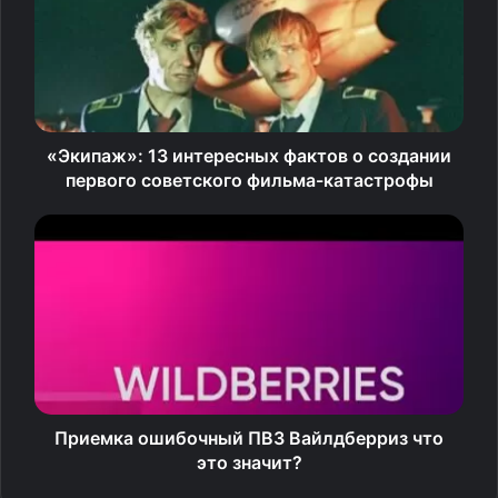
Прежде всего астролог предупреждает, что этот
прогноз написан для тех, кто находится вне зоны
боевых действий и живет нормальной мирной жизнью.
Для них июнь – один из самых благоприятных месяцев
в этом году. Это удачное время для путешествий и
«Экипаж»: 13 интересных фактов о создании
первого советского фильма-катастрофы
спорта, общения с природой. Месяц благоприятствует
туризму, а также всему, что связано с медициной,
фармакологией, химией. Он пройдет под знаком Огня
из-за активного Марса в Овне.
Июнь будет для многих из нас месяцем возникающих и
осуществленных желаний. Временем, когда наконец-
то осуществляются мечты и дают долгожданные плоды
те усилия, которые мы делали ранее. Получат
Приемка ошибочный ПВЗ Вайлдберриз что
признание те, кто жаждал славы, и повышение те, кто
это значит?
занимался карьерным ростом.