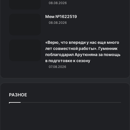
08.08.2026
и
Мем №1622519
к
08.08.2026
и
«Верю, что впереди у нас еще много
лет совместной работы». Гуменник
поблагодарил Арутюняна за помощь
в подготовке к сезону
07.08.2026
Авианосец HMS Ark Royal (R09). Получил прозвище
«Могучий ковчег» (The Mighty Ark) и имел собственный
девиз «Желание не даёт покоя» (Desire Does Not Rest)
РАЗНОЕ
Реактивная революция
«
В
Имеющиеся и строящиеся авианосцы не были
а
приспособлены к тяжёлым и крупным реактивным
р