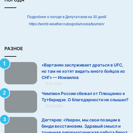
с
я
в
Подробнее о погоде в Депутатском на 30 дней
U
https://world-weather.ru/pogoda/russia/tyumen/
F
C
,
н
РАЗНОЕ
о
т
Авианосец HMS Eagle после переоборудования.
«Вартанян заслуживает драться в UFC,
а
Благодаря установке частично угловой палубы,
но там не хотят видеть много бойцов из
м
самолёты могли парковаться вне зоны посадки. Ранее
СНГ» — Исмаилов
н
11.12.2023
часть техники размещалась в носовой части палубы
е
х
прямо на пути взлёта и посадки, что не позволяло
Чемпион России сбежал от Плющенко к
о
Тутберидзе. О благодарности не слышал?
пилоту зайти на второй круг
т
13.03.2026
я
Именно из-за установки и отладки всех технических
т
Дегтярев: «Уверен, мы свои позиции в
в
новинок флаг на Ark Royal подняли спустя аж
бенди восстановим. Здравый смысл и
и
двенадцать лет с момента закладки. Eagle, введённый в
точечная дипломатическая работа берут