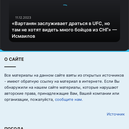
т
самолётам. Скорости возросли в разы, а вместе с этим
а
выросла аварийность взлёта и посадки. Требовалось
н
11.12.2023
не только увеличить вместимость ангаров, но и
«Вартанян заслуживает драться в UFC, но
я
там не хотят видеть много бойцов из СНГ» —
разработать более мощные тормозные устройства и
н
Исмаилов
з
катапульты, а также системы посадки.
а
с
Проблему высокой аварийности решили именно
л
О САЙТЕ
британцы,
совершив ещё одну революцию
. Слабые
у
ж
гидравлические катапульты сменились мощными
и
паровыми, на авианосцах появились оптические
Все материалы на данном сайте взяты из открытых источников
в
- имеют обратную ссылку на материал в интернете. Если Вы
системы посадки и угловая полётная палуба.
а
обнаружили на нашем сайте материалы, которые нарушают
е
авторские права, принадлежащие Вам, Вашей компании или
т
организации, пожалуйста,
сообщите нам.
д
р
Источник
а
т
ь
ПОГОДА