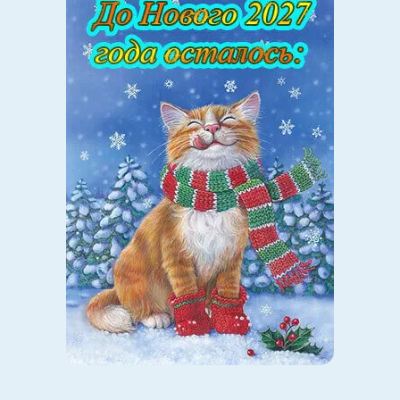
Авианосец HMS Ark Royal (после переоборудования
отчётливо видна угловая полётная палуба) в разрезе от
полётной до нижней ангарной палубы. Можно заметить
ангары, шахты подъемников, дымоходы. В кормовой
части позади ангаров видны каюты членов экипажа
В качестве энергетической установки выступала
четырёхвальная система мощностью 152 000