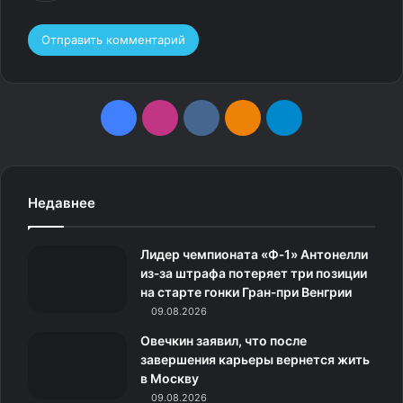
F
I
v
О
T
a
n
k
д
e
c
s
.
н
l
Что означает появление летучей мыши: народные
Недавнее
суеверия и культурные трактовки
e
t
c
о
e
Лидер чемпионата «Ф‑1» Антонелли
12 народных примет о
b
a
o
к
g
из‑за штрафа потеряет три позиции
летучих мышах: что означает
на старте гонки Гран‑при Венгрии
o
g
m
л
r
09.08.2026
их визит
o
r
а
a
Овечкин заявил, что после
завершения карьеры вернется жить
k
a
с
m
Летучая мышь, залетевшая в дом или замеченная на
в Москву
улице, всегда считалась предвестником событий.
09.08.2026