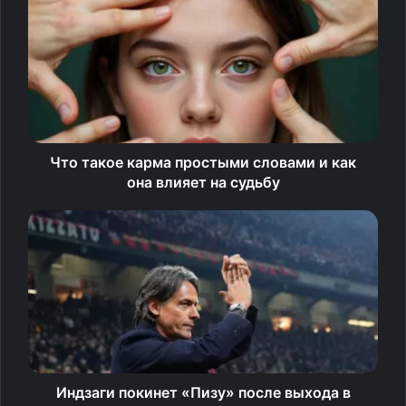
мыши так глубоко укоренился в фольклоре. Свои
комментарии дала эзотерик Снежана Гаврилова.
Мировые культуры и их
отношение к летучим мышам
Что такое карма простыми словами и как
Летучие мыши обитают почти на всех континентах,
она влияет на судьбу
кроме Антарктиды, и адаптировались к самым разным
условиям. Поэтому и отношение к ним в разных странах
сложилось неоднозначное — от священного почитания
до демонизации.
Европа.
В европейском фольклоре летучие мыши часто
символизируют смерть и несчастья. У поляков
считалось, что если мышь залетела в окно — это душа
умершего ищет, кого забрать. В Румынии мышей
Индзаги покинет «Пизу» после выхода в
называли слугами дьявола.