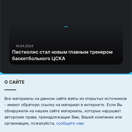
П
на голову — важное решение,
и
на руку — помощь или подарок.
с
т
Коснулась крылами
— напоминание заняться
и
здоровьем.
о
Убить летучую мышь
— плохой знак. Лучше
л
и
выпустить животное спокойно.
19.04.2024
Пистиолис стал новым главным тренером
с
Мертвая мышь у порога
— к сплетням и зависти.
баскетбольного ЦСКА
с
Стоит очистить дом.
т
а
Перед свадьбой
— не плохой знак, а повод
л
прислушаться к чувствам.
О САЙТЕ
н
Маленькая мышка
— новость от ребенка или
о
в
напоминание о мечте.
Все материалы на данном сайте взяты из открытых источников
ы
- имеют обратную ссылку на материал в интернете. Если Вы
Пара мышей
— к воссоединению или новой
м
обнаружили на нашем сайте материалы, которые нарушают
любви.
г
авторские права, принадлежащие Вам, Вашей компании или
л
организации, пожалуйста,
сообщите нам.
а
Может быть интересно: Японский гороскоп по дате