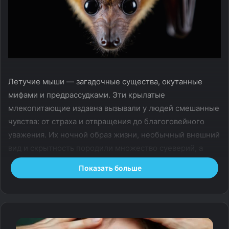
Летучие мыши — загадочные существа, окутанные
мифами и предрассудками. Эти крылатые
млекопитающие издавна вызывали у людей смешанные
чувства: от страха и отвращения до благоговейного
уважения. Их ночной образ жизни, необычный внешний
вид и скрытность породили множество суеверий, а
массовая культура лишь укрепила ассоциации с
Показать больше
потусторонним.
В этой статье мы собрали самые интересные приметы,
связанные с летучими мышами, рассказали об их
символизме в разных странах и пояснили, почему образ