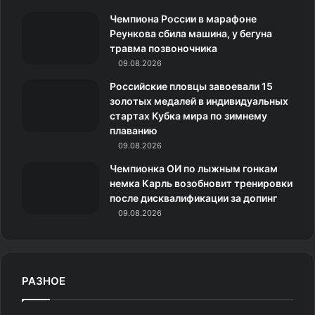
m
с
Приметы варьируются в зависимости от деталей
Чемпиона России в марафоне
н
встречи:
Реункова сбила машина, у бегуна
травма позвоночника
и
09.08.2026
Залетела в дом
— тревожные известия или
важный разговор.
к
Российские пловцы завоевали 15
золотых медалей в индивидуальных
На балконе
— новость, не обязательно плохая.
и
стартах Кубка мира по зимнему
Спокойная мышь — к добру.
плаванию
Залетела ночью
— знак перемен и нового
09.08.2026
жизненного этапа.
Чемпионка ОИ по лыжным гонкам
немка Карль возобновит тренировки
Появление днем
— добрый знак, покровительство
после дисквалификации за допинг
высших сил.
09.08.2026
Кружит в комнате
— застой энергии.
Рекомендуется очистка пространства.
Села на человека
:
РАЗНОЕ
на плечо — прибавка обязанностей,