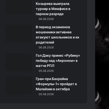
k
a
с
m
Козырева выиграла
турнир в Мемфисе в
m
с
парном разряде
06.08.2026
н
В период экзаменов
и
мошенники активнее
атакуют школьников и их
к
родителей
06.08.2026
и
Гол Даку принес «Рубину»
победу над «Акроном» в
матче РПЛ
05.08.2026
Гран‑при Бахрейна
«Формулы‑1» пройдет в
Малайзии в октябре
05.08.2026