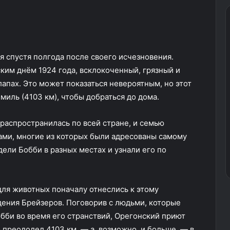
 спустя полгода после своего исчезновения.
ким днём 1924 года, всклокоченный, грязный и
апах. Это может показаться невероятным, но этот
миль (4103 км), чтобы добраться до дома.
распространилась по всей стране, и семью
ми, многие из которых были адресованы самому
ели Бобби в разных местах и узнали его по
ля животных поначалу отнеслись к этому
дения Брейзеров. Поговорив с людьми, которые
бби во время его странствий, Орегонский приют
 преодолел 4103 км, — а, возможно, и больше, — в