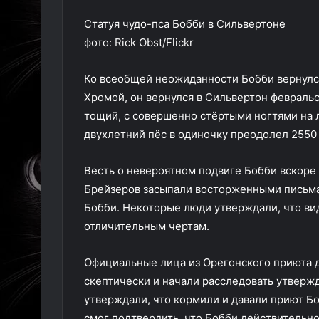
Статуя чудо-пса Бобби в Сильвертоне
фото: Rick Obst/Flickr
Ко всеобщей неожиданности Бобби вернулся
Хромой, он вернулся в Сильвертон февральс
тощий, с совершенно стёртыми ногтями на л
двухлетний пёс в одиночку преодолел 2550 
Весть о невероятном подвиге Бобби вскоре 
Брейзеров засыпали восторженными письма
Бобби. Некоторые люди утверждали, что вид
отличительным чертам.
Официальные лица из Орегонского приюта д
скептически и начали расследовать утверж
утверждали, что кормили и давали приют Бо
смог подтвердить, что Бобби действительно