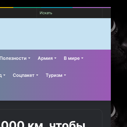
Случайная
Switch
Искать
статья
skin
Полезности
Армия
В мире
д
Соцпакет
Туризм
4000 км, чтобы