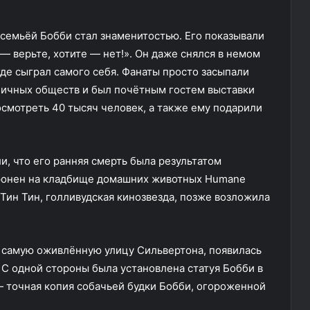
 семьёй Бобби стал знаменитостью. Его показывали
— верьте, хотите — нет!». Он даже снялся в немом
 где сыграл самого себя. Фанаты просто засыпали
личных обществ и был почётным гостем выставки
осмотреть 40 тысяч человек, а также ему подарили
и, что его ранняя смерть была результатом
ронен на кладбище домашних животных Humane
 Тин Тин, голливудская кинозвезда, позже возложила
а самую оживлённую улицу Сильвертона, появилась
. С одной стороны была установлена статуя Бобби в
— точная копия собачьей будки Бобби, огороженной