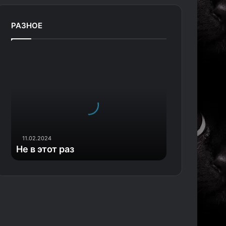
РАЗНОЕ
Н
е
в
э
т
о
11.02.2024
т
Не в этот раз
р
а
з