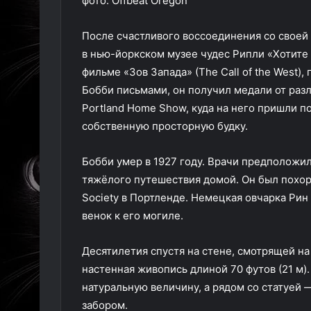
фото: Offbeat Oregon
После счастливого воссоединения со своей
в нью-йоркском музее чудес Рипли «Хотите 
фильме «Зов Запада» (The Call of the West),
Бобби письмами, он получил медали от раз
Portland Home Show, куда на него пришли п
собственную просторную будку.
Бобби умер в 1927 году. Врачи предположил
тяжёлого путешествия домой. Он был похо
Society в Портленде. Немецкая овчарка Рин
венок к его могиле.
Десятилетия спустя на стене, смотрящей н
настенная живопись длиной 70 футов (21 м)
натуральную величину, а рядом со статуей 
забором.