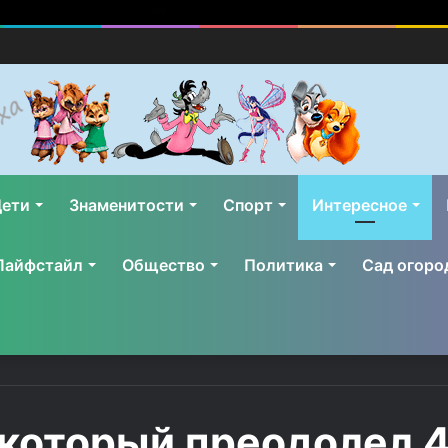
ети
Знаменитости
Спорт
Интересное
Лайфстайл
Общество
Политика
Сад огоро
 который преодолел 