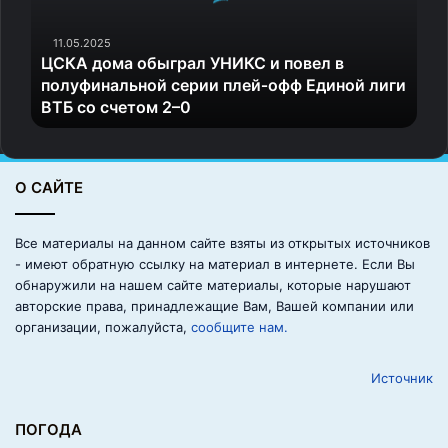
д
очертания.
о
м
11.05.2025
ЦСКА дома обыграл УНИКС и повел в
4. Обработка и шлифовка
а
полуфинальной серии плей‑офф Единой лиги
о
ВТБ со счетом 2–0
б
После остывания поверхность полируют, чтобы
ы
достичь зеркального блеска. Иногда добавляют
г
гравировку или узоры.
р
О САЙТЕ
а
Почему хрустальная посуда
л
У
Все материалы на данном сайте взяты из открытых источников
так популярна?
Н
- имеют обратную ссылку на материал в интернете. Если Вы
И
обнаружили на нашем сайте материалы, которые нарушают
К
Эстетика
. Хрусталь всегда ассоциируется с
авторские права, принадлежащие Вам, Вашей компании или
С
роскошью. Его блеск и способность преломлять
организации, пожалуйста,
сообщите нам.
и
свет создают впечатление изысканности.
п
Источник
о
Звук
. Звон хрустальных бокалов — это отдельный
в
вид удовольствия, который невозможно спутать с
е
ПОГОДА
чем-то другим.
л