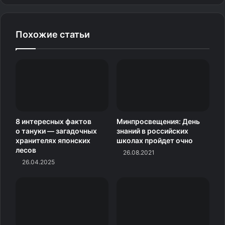
Параметр
Хрусталь
стекло
Песок, сода,
Песок, сода,
Похожие статьи
Состав
известь
свинец
Преломление
Низкое
Высокое
света
Звук при
Звонкий,
Глухой
постукивании
мелодичный
8 интересных фактов
Минпросвещения: День
Ниже (из-за
о тануки — загадочных
знаний в российских
Твёрдость
Выше
хранителях японских
школах пройдет очно
свинца)
лесов
26.08.2021
26.04.2025
Используют ли горный
хрусталь для производства
посуды?