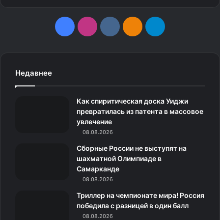
F
I
v
О
T
a
n
k
д
e
c
s
.
н
l
Недавнее
e
t
c
о
e
Как спиритическая доска Уиджи
Делают ли хрустальную посуду из горного хрусталя?
b
a
o
к
g
превратилась из патента в массовое
Ответ вас удивит!
увлечение
o
g
m
л
r
08.08.2026
Как изготавливают
o
r
а
a
Сборные России не выступят на
хрустальную посуду?
шахматной Олимпиаде в
k
a
с
m
Самарканде
Процесс производства хрустальной посуды сложен и
08.08.2026
m
с
включает несколько этапов:
Триллер на чемпионате мира! Россия
н
победила с разницей в один балл
1. Подготовка сырья
08.08.2026