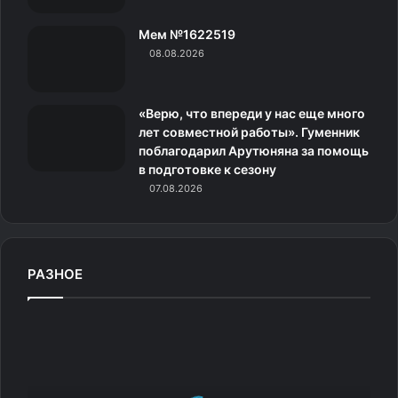
и
Основные ингредиенты:
Мем №1622519
к
08.08.2026
и
Песок — основа стекломассы;
Оксид свинца — для блеска и пластичности;
«Верю, что впереди у нас еще много
лет совместной работы». Гуменник
Карбонат натрия и известь — вспомогательные
поблагодарил Арутюняна за помощь
компоненты.
в подготовке к сезону
07.08.2026
2. Плавка
Сырьё смешивают и плавят при температуре около
1400–1600 °C. На выходе получается жидкая
РАЗНОЕ
стекломасса.
3. Формовка
Ц
С
К
Мастера вручную выдувают посуду или используют
А
формы. На этом этапе изделие приобретает свои