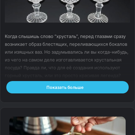
Когда слышишь слово “хрусталь”, перед глазами сразу
возникает образ блестящих, переливающихся бокалов
или изящных ваз. Но задумывались ли вы когда-нибудь,
из чего на самом деле изготавливается хрустальная
посуда? Правда ли, что для её создания используют
горный хрусталь, или это просто красивая легенда?
Давайте разберёмся.
Показать больше
Что такое хрусталь?
Немного истории
Хрусталь — это материал, который на протяжении
веков считался символом богатства и утончённого