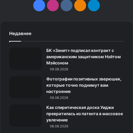
F
I
v
О
T
a
n
k
д
e
c
s
.
н
l
Недавнее
6.
e
t
c
о
e
БК «Зенит» подписал контракт с
b
a
o
к
g
американским защитником Нэйтом
Мэйсоном
o
g
m
л
r
09.08.2026
o
r
а
a
Фотографии позитивных зверюшек,
которые точно поднимут вам
k
a
с
m
настроение
09.08.2026
m
с
Как спиритическая доска Уиджи
н
превратилась из патента в массовое
увлечение
и
08.08.2026