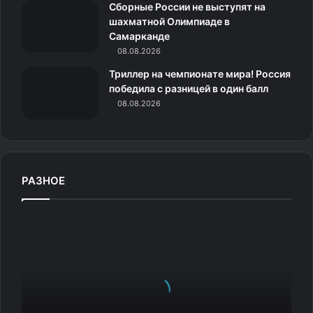
к
Сборные России не выступят на
шахматной Олимпиаде в
и
Самарканде
08.08.2026
Триллер на чемпионате мира! Россия
победила с разницей в один балл
08.08.2026
7.
РАЗНОЕ
«
З
е
н
и
т
»