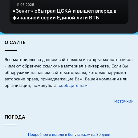
о
11.06.2025
«Зенит» обыграл ЦСКА и вышел вперед в
б
финальной серии Единой лиги ВТБ
ы
г
р
а
О САЙТЕ
л
Ц
С
Все материалы на данном сайте взяты из открытых источников
8.
К
- имеют обратную ссылку на материал в интернете. Если Вы
А
обнаружили на нашем сайте материалы, которые нарушают
и
авторские права, принадлежащие Вам, Вашей компании или
в
организации, пожалуйста,
сообщите нам.
ы
ш
Источник
е
л
в
ПОГОДА
п
е
р
Подробнее о погоде в Депутатском на 30 дней