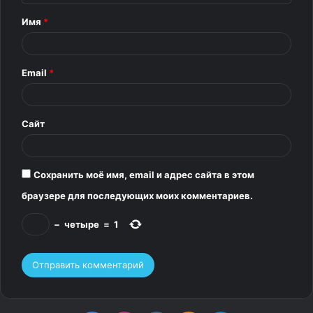
т
Имя
*
а
р
5.
Email
*
и
й
*
Сайт
Сохранить моё имя, email и адрес сайта в этом
браузере для последующих моих комментариев.
−
четыре
=
1