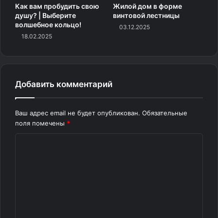
Как вам пробудить свою
Жилой дом в форме
душу? | Выберите
винтовой лестницы
волшебное кольцо!
03.12.2025
4.
18.02.2025
Добавить комментарий
Ваш адрес email не будет опубликован.
Обязательные
поля помечены
*
К
о
м
м
е
н