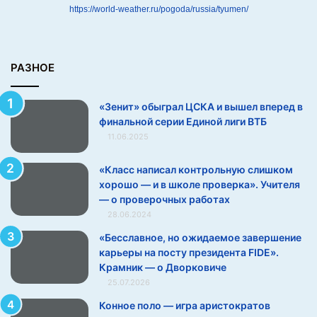
е
https://world-weather.ru/pogoda/russia/tyumen/
д
в
ф
и
РАЗНОЕ
н
а
«Зенит» обыграл ЦСКА и вышел вперед в
л
финальной серии Единой лиги ВТБ
ь
11.06.2025
н
о
9.
й
«Класс написал контрольную слишком
с
хорошо — и в школе проверка». Учителя
е
— о проверочных работах
р
28.06.2024
и
«Бесславное, но ожидаемое завершение
и
карьеры на посту президента FIDE».
Е
Крамник — о Дворковиче
д
25.07.2026
и
н
Конное поло — игра аристократов