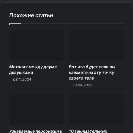
Когда я собираюсь с парнями на рыбалку, то начинается
лютейший вынос мозга. После возвращения с рыбалки
Похожие статьи
проверяет удочки, наживку, одежду. Какой-то кошмар,
уже извела прямо.
Источник
Метания между двумя
Вот что будет если вы
девушками
нажмете на эту точку
своего тела
08.11.2024
13.04.2022
Узнаваемые персонажи и
10 занимательных