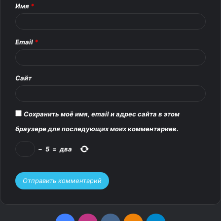
т
Имя
*
а
р
Email
*
и
й
*
Сайт
Сохранить моё имя, email и адрес сайта в этом
браузере для последующих моих комментариев.
−
5
=
два