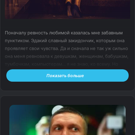
Поначалу ревность любимой казалась мне забавным
пунктиком. Эдакий славный закидончик, которым она
проявляет свои чувства. Да и сначала не так уж сильно
она меня ревновала к девушкам, женщинам, бабушкам,
тумбочкам, компьютерам… я не знаю, ко всему. Но
теперь всё так. Объектом ревности, как бы это глупо не
Показать больше
звучало, сейчас выступают даже неодушевлённые
предметы. Якобы, я им уделяю больше внимания, чем
ей.
Да, я немного педант, мне нужно, чтобы всё лежало на
своих местах, чтобы всё было чистое и ухоженное,
чтобы нигде ничего не валялось. Так, жена теперь это
мне ставит в укор. Я не говорю уже про общение с