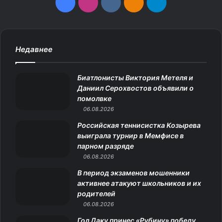
F
I
v
О
T
a
n
k
д
e
c
s
.
н
l
Недавнее
e
t
c
о
e
Биатлонисты Виктория Метеля и
b
a
o
к
g
Даниил Серохвостов объявили о
помолвке
o
g
m
л
r
06.08.2026
o
r
а
a
Российская теннисистка Козырева
выиграла турнир в Мемфисе в
k
a
с
m
парном разряде
06.08.2026
m
с
В период экзаменов мошенники
н
активнее атакуют школьников и их
родителей
и
06.08.2026
к
Гол Даку принес «Рубину» победу