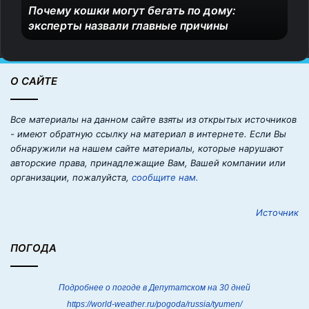
Почему кошки могут бегать по дому:
ш
эксперты назвали главные причины
к
и
м
о
О САЙТЕ
г
у
т
Все материалы на данном сайте взяты из открытых источников
б
- имеют обратную ссылку на материал в интернете. Если Вы
е
обнаружили на нашем сайте материалы, которые нарушают
г
авторские права, принадлежащие Вам, Вашей компании или
а
организации, пожалуйста,
сообщите нам.
т
ь
Источник
п
о
д
ПОГОДА
о
м
у
Подробнее о погоде в Депутатском на 30 дней
:
https://world-weather.ru/pogoda/russia/tyumen/