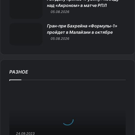
над «Акроном» в матче РПЛ
и
05.08.2026
Гран‑при Бахрейна «Формулы‑1»
пройдет в Малайзии в октябре
05.08.2026
РАЗНОЕ
П
о
ч
е
м
у
к
о
24.09.2023