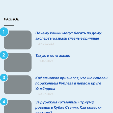
э
к
с
п
РАЗНОЕ
е
р
Почему кошки могут бегать по дому:
т
эксперты назвали главные причины
ы
24.09.2023
н
а
з
Такую и есть жалко
в
16.03.2025
а
л
и
Кафельников признался, что шокирован
г
поражением Рублева в первом круге
л
Уимблдона
а
04.07.2024
в
За рубежом «отменили» триумф
н
россиян в Кубке Стэнли. Как совести
ы
хватило?