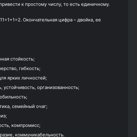
ривести к простому числу, то есть единичному.
11=1+1=2. Окончательная цифра – двойка, ее
нная стойкость;
нерство, гибкость;
для ярких личностей;
ь, устойчивость, организованность;
мобильность;
тика, семейный очаг;
из;
ость, компромисс;
бразие, коммуникабельность.