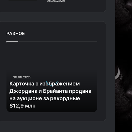
05.08.2026
РАЗНОЕ
К
а
р
т
о
30.08.2025
ч
Карточка с изображением
к
Джордана и Брайанта продана
а
на аукционе за рекордные
с
$12,9 млн
и
з
о
б
р