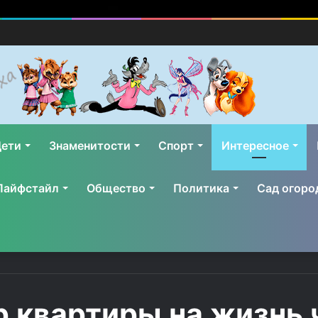
ети
Знаменитости
Спорт
Интересное
Лайфстайл
Общество
Политика
Сад огоро
р квартиры на жизнь 