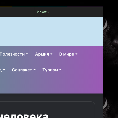
Случайная
Switch
Искать
статья
skin
Полезности
Армия
В мире
д
Соцпакет
Туризм
человека,