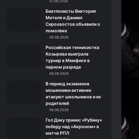
k
a
с
m
07.08.2026
Биатлонисты Виктория
m
с
Метеля и Даниил
Серохвостов объявили о
н
помолвке
06.08.2026
и
Российская теннисистка
к
Козырева выиграла
турнир в Мемфисе в
и
парном разряде
06.08.2026
В период экзаменов
мошенники активнее
атакуют школьников и их
родителей
06.08.2026
Гол Даку принес «Рубину»
победу над «Акроном» в
матче РПЛ