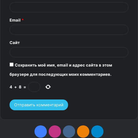
а
р
Email
*
и
й
*
Сайт
Сохранить моё имя, email и адрес сайта в этом
браузере для последующих моих комментариев.
4
+
8
=
F
I
v
О
T