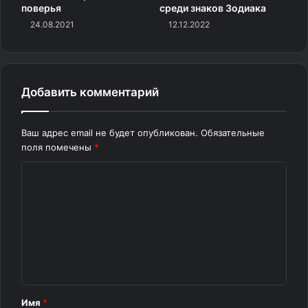
высокой долей уверенности утверждать, что ырка —
поверья
среди знаков Зодиака
это плод литературной фантазии, успешно введенный в
24.08.2021
12.12.2022
современный околославянский фольклор. Несмотря на
это, образ ырки активно используется в литературе.
Источник
Добавить комментарий
Ваш адрес email не будет опубликован.
Обязательные
поля помечены
*
К
о
м
м
е
н
т
Имя
*