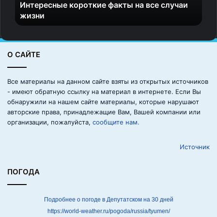
Интересные короткие факты на все случаи
ы
жизни
е
к
о
р
О САЙТЕ
о
т
к
Все материалы на данном сайте взяты из открытых источников
и
- имеют обратную ссылку на материал в интернете. Если Вы
е
обнаружили на нашем сайте материалы, которые нарушают
ф
авторские права, принадлежащие Вам, Вашей компании или
а
организации, пожалуйста,
сообщите нам.
к
т
Источник
ы
н
а
ПОГОДА
в
с
е
Подробнее о погоде в Депутатском на 30 дней
с
https://world-weather.ru/pogoda/russia/tyumen/