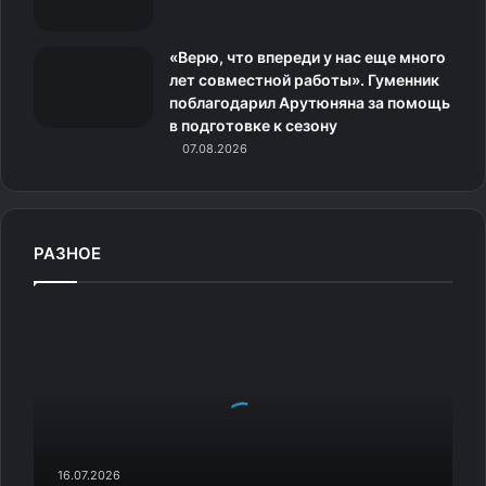
и
«Верю, что впереди у нас еще много
лет совместной работы». Гуменник
поблагодарил Арутюняна за помощь
в подготовке к сезону
07.08.2026
РАЗНОЕ
И
н
т
е
р
е
с
н
16.07.2026