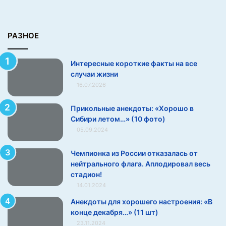
л
у
ч
а
РАЗНОЕ
и
ж
Интересные короткие факты на все
и
случаи жизни
з
16.07.2026
н
и
Прикольные анекдоты: «Хорошо в
Сибири летом…» (10 фото)
05.09.2024
Чемпионка из России отказалась от
нейтрального флага. Аплодировал весь
стадион!
14.01.2024
Анекдоты для хорошего настроения: «В
конце декабря…» (11 шт)
23.11.2024