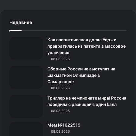
a
n
k
д
e
c
s
.
н
l
Недавнее
e
t
c
о
e
Как спиритическая доска Уиджи
b
a
o
к
g
превратилась из патента в массовое
увлечение
o
g
m
л
r
08.08.2026
o
r
а
a
Сборные России не выступят на
шахматной Олимпиаде в
k
a
с
m
Самарканде
08.08.2026
m
с
Триллер на чемпионате мира! Россия
н
победила с разницей в один балл
08.08.2026
и
Мем №1622519
к
08.08.2026