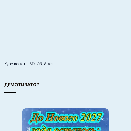
Марго Робби убедила Мартина Скорсезе взять
её в фильм «Волк с Уолл-стрит», отвесив Леонардо
Ди Каприо на прослушивании импровизированную
«громоподобную» пощёчину. Это ошеломило обоих —
Ди Каприо и Скорсезе. А после они оба расхохотались
и решили, что это было великолепно.
Курс валют
USD
: Сб, 8 Авг.
7.
ДЕМОТИВАТОР
Лучшая профилактика аллергии