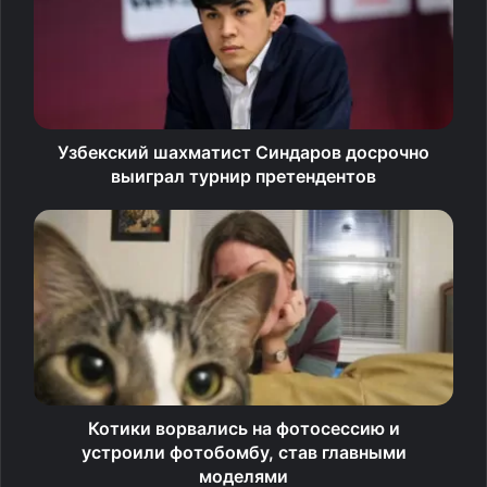
(1600−1803). Там она называлась юбикири (指切り), что
в дословном переводе означает «отрезанный палец».
И это не случайно. Ритуал действительно восходит
к японской преступной традиции, где в качестве
Узбекский шахматист Синдаров досрочно
извинения или знака искренности провинившийся мог
выиграл турнир претендентов
отрубить себе мизинец и вручить его обиженному.
Со временем жест смягчился до простого
переплетения пальцев, но добавилась новая грозная
деталь — словесное заклинание: «Клянусь мизинцем.
Тот, кто солжёт, проглотит тысячу иголок».
2.
Горячая цыпочка
Котики ворвались на фотосессию и
устроили фотобомбу, став главными
моделями