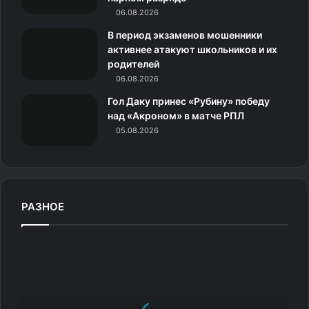
антипсихотических препаратов (например, замедление
06.08.2026
к
мышления) и бороться с апатией и отсутствием
В период экзаменов мошенники
мотивации.
и
активнее атакуют школьников и их
родителей
5.
06.08.2026
Гол Даку принес «Рубину» победу
Личность Моны Лизы была раскрыта на полях книги
над «Акроном» в матче РПЛ
05.08.2026
1477 года
РАЗНОЕ
М
е
м
№
1