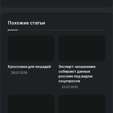
Похожие статьи
Нормальная температура тела курицы составляет
Кроссовки для лошадей
Эксперт: мошенники
от 40,5 до 43 °C. Это выше, чем у большинства
собирают данные
28.02.2026
россиян под видом
млекопитающих (у человека около 36,6 °C). Такой
соцопросов
внутренний жар позволяет птицам выживать
23.07.2022
в холодном климате, но требует постоянного поедания
корма, поскольку обмен веществ работает на пределе.
3.