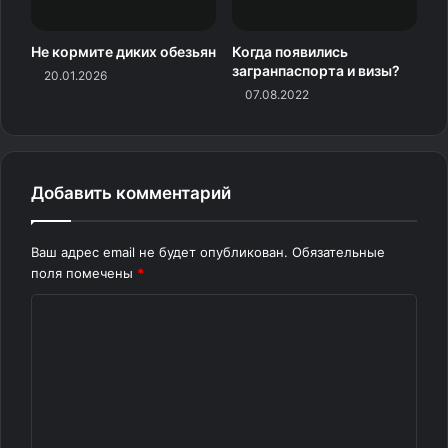
Странная семейка яйцекладущих млекопитающих
Не кормите диких обезьян
Когда появились
загранпаспорта и визы?
20.01.2026
07.08.2022
Добавить комментарий
Ваш адрес email не будет опубликован.
Обязательные
поля помечены
*
К
о
м
Утконос — не единственное яйцекладущее
м
млекопитающее. Они относятся к отряду
е
однопроходных (Monotremata), и сегодня существует