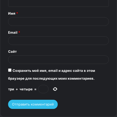
н
всего 5 видов: утконос и 4 вида ехидн. Все они обитают
т
только в Австралии и Новой Гвинее. И у них заметно
Имя
*
а
более низкий уровень метаболизма по сравнению
р
со всеми остальными млекопитающими.
Email
*
и
4.
й
*
Сайт
Вредная привычка, которая лечит мозг
Сохранить моё имя, email и адрес сайта в этом
браузере для последующих моих комментариев.
три
+
четыре
=