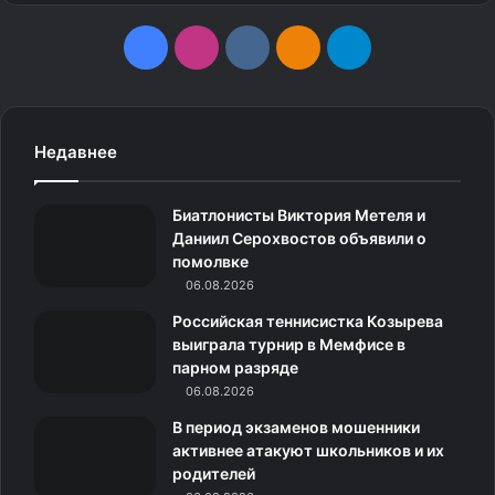
F
I
v
О
T
a
n
k
д
e
c
s
.
н
l
Недавнее
e
t
c
о
e
Биатлонисты Виктория Метеля и
b
a
o
к
g
Даниил Серохвостов объявили о
помолвке
o
g
m
л
r
06.08.2026
o
r
а
a
Российская теннисистка Козырева
выиграла турнир в Мемфисе в
k
a
с
m
парном разряде
06.08.2026
m
с
В период экзаменов мошенники
н
активнее атакуют школьников и их
родителей
и