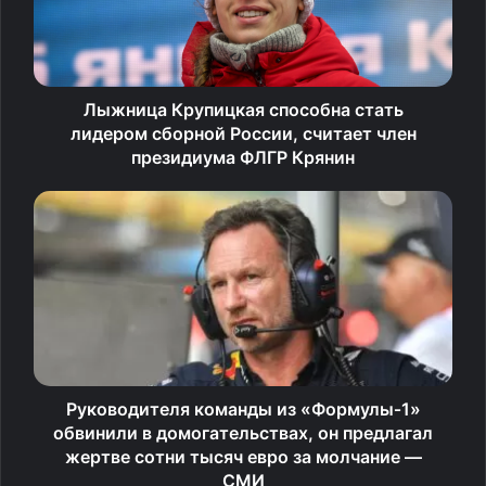
Например, если ваш предок страдал арахнофобией
(боязнью пауков), то есть шанс, что вы также можете
перенять этот страх. Это связано с наследованием
некоторых генов, влияющих на склонность к
Лыжница Крупицкая способна стать
тревожным реакциям.
лидером сборной России, считает член
президиума ФЛГР Крянин
Как показали проведенные на животных исследования,
события, имевшие место в жизни предыдущих
поколений, могут накладывать отпечаток на поведение
потомков, передаваясь посредством своего рода
генетической памяти. Например, мыши, приученные
бояться определенного запаха, передают эту боязнь
своим детям и внукам!
Однако генетика не является единственным ответом на
Руководителя команды из «Формулы‑1»
загадку фобий.
обвинили в домогательствах, он предлагал
жертве сотни тысяч евро за молчание —
СМИ
Сторонники теории о влиянии окружающей среды на