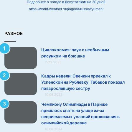
р
Подробнее о погоде в Депутатском на 30 дней
и
https://world-weather.ru/pogoda/russia/tyumen/
с
у
н
к
РАЗНОЕ
о
м
Циклокосмия: паук с необычным
н
рисунком на брюшке
а
27.12.2023
б
р
Кадры недели: Овечкин приехал к
ю
Успенской на Рублевку, Табаков показал
ш
повзрослевшую сестру
к
10.06.2022
е
Чемпиону Олимпиады в Париже
пришлось спать на улице из‑за
неприемлемых условий проживания в
олимпийской деревне
10.08.2024