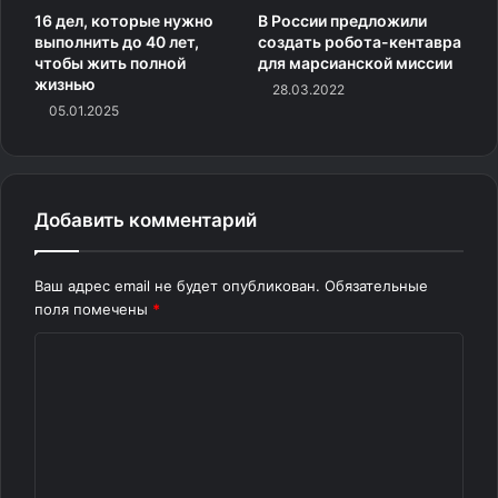
каждом из нас.
16 дел, которые нужно
В России предложили
выполнить до 40 лет,
создать робота-кентавра
Источник
чтобы жить полной
для марсианской миссии
жизнью
28.03.2022
05.01.2025
Добавить комментарий
Ваш адрес email не будет опубликован.
Обязательные
поля помечены
*
К
о
м
м
е