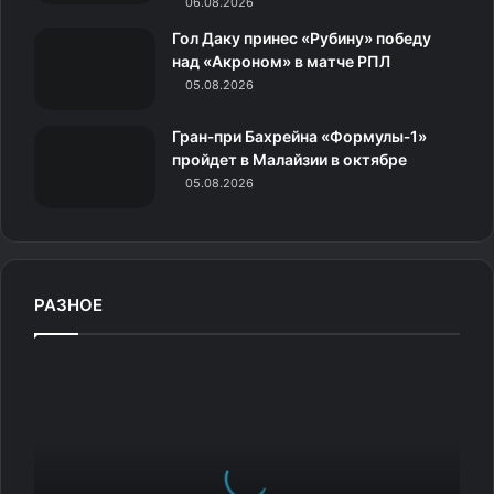
06.08.2026
к
Гол Даку принес «Рубину» победу
над «Акроном» в матче РПЛ
и
05.08.2026
Гран‑при Бахрейна «Формулы‑1»
пройдет в Малайзии в октябре
05.08.2026
РАЗНОЕ
Ц
и
к
л
о
к