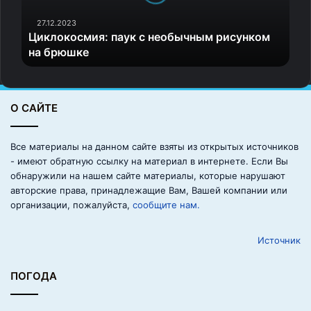
о
с
27.12.2023
Циклокосмия: паук с необычным рисунком
м
на брюшке
и
я
:
п
О САЙТЕ
а
у
к
Все материалы на данном сайте взяты из открытых источников
с
- имеют обратную ссылку на материал в интернете. Если Вы
обнаружили на нашем сайте материалы, которые нарушают
н
авторские права, принадлежащие Вам, Вашей компании или
е
организации, пожалуйста,
сообщите нам.
о
б
Источник
ы
ч
н
ПОГОДА
ы
м