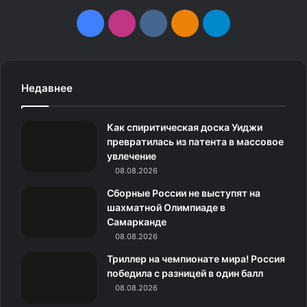
F
I
v
О
T
a
n
k
д
e
c
s
.
н
l
Недавнее
e
t
c
о
e
Как спиритическая доска Уиджи
b
a
o
к
g
превратилась из патента в массовое
увлечение
o
g
m
л
r
08.08.2026
o
r
а
a
Сборные России не выступят на
шахматной Олимпиаде в
k
a
с
m
Самарканде
08.08.2026
m
с
Триллер на чемпионате мира! Россия
н
победила с разницей в один балл
08.08.2026
и