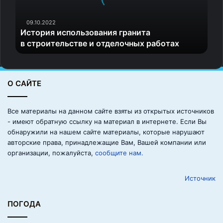
и
я
и
09.10.2022
История использования гранита
с
в строительстве и отделочных работах
п
о
л
ь
О САЙТЕ
з
о
в
Все материалы на данном сайте взяты из открытых источников
а
- имеют обратную ссылку на материал в интернете. Если Вы
н
обнаружили на нашем сайте материалы, которые нарушают
и
авторские права, принадлежащие Вам, Вашей компании или
я
организации, пожалуйста,
сообщите нам.
г
р
Источник
а
н
и
ПОГОДА
т
а