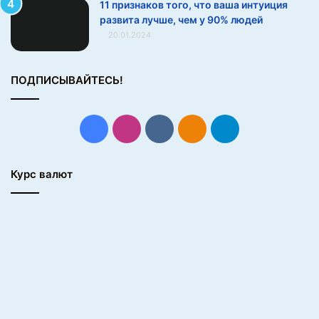
11 признаков того, что ваша интуиция
л
развита лучше, чем у 90% людей
о
20.01.2024
ч
н
ы
ПОДПИСЫВАЙТЕСЬ!
х
р
а
б
Facebook
Instagram
vk.com
Одноклассники
Telegram
о
т
а
Курс валют
х