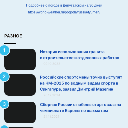
в
Подробнее о погоде в Депутатском на 30 дней
https://world-weather.ru/pogoda/russia/tyumen/
с
т
р
о
РАЗНОЕ
и
т
История использования гранита
е
в строительстве и отделочных работах
л
09.10.2022
ь
с
т
Российские спортсмены точно выступят
в
на ЧМ‑2025 по водным видам спорта в
е
Сингапуре, заявил Дмитрий Мазепин
и
26.12.2024
Сборная России с победы стартовала на
о
чемпионате Европы по шахматам
т
24.11.2021
д
е