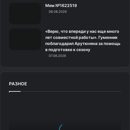
Мем №1622519
к
08.08.2026
и
«Верю, что впереди у нас еще много
лет совместной работы». Гуменник
поблагодарил Арутюняна за помощь
в подготовке к сезону
07.08.2026
РАЗНОЕ
И
с
т
о
р