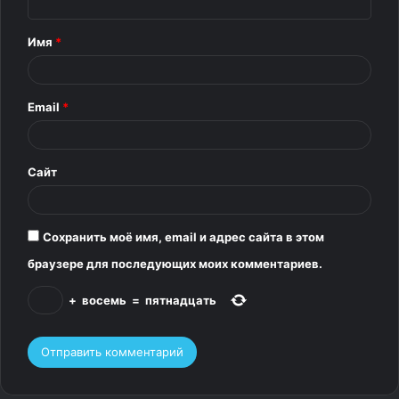
н
т
Имя
*
а
р
Email
*
и
й
*
Сайт
Сохранить моё имя, email и адрес сайта в этом
браузере для последующих моих комментариев.
+
восемь
=
пятнадцать