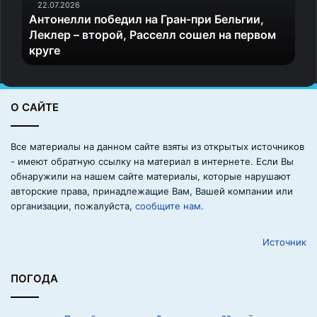
л
22.07.2026
Антонелли победил на Гран‑при Бельгии,
л
Леклер – второй, Расселл сошел на первом
и
круге
п
о
б
е
О САЙТЕ
д
и
л
Все материалы на данном сайте взяты из открытых источников
н
- имеют обратную ссылку на материал в интернете. Если Вы
а
обнаружили на нашем сайте материалы, которые нарушают
Г
авторские права, принадлежащие Вам, Вашей компании или
р
организации, пожалуйста,
сообщите нам.
а
н
Источник
‑
п
р
ПОГОДА
и
Б