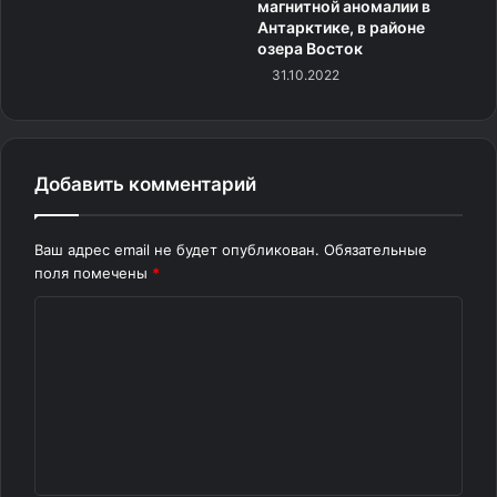
магнитной аномалии в
вырваться из водяного плена, превращая физику
Антарктике, в районе
поверхностного натяжения в самую узнаваемую
озера Восток
природную музыку на планете.
31.10.2022
Источник
Добавить комментарий
Ваш адрес email не будет опубликован.
Обязательные
поля помечены
*
К
о
м
м
е
н