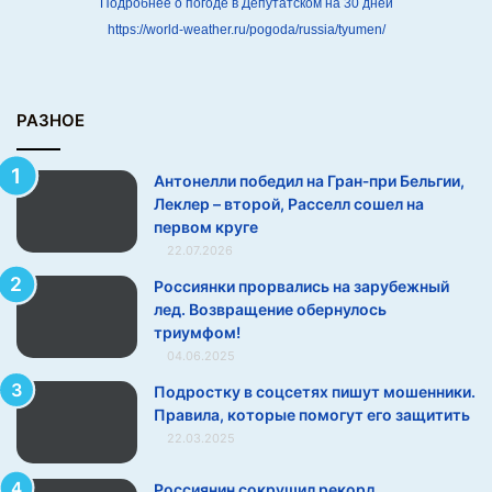
е
Подробнее о погоде в Депутатском на 30 дней
л
https://world-weather.ru/pogoda/russia/tyumen/
ь
г
и
и
РАЗНОЕ
,
Л
Антонелли победил на Гран‑при Бельгии,
е
Леклер – второй, Расселл сошел на
к
первом круге
л
22.07.2026
е
р
Россиянки прорвались на зарубежный
–
лед. Возвращение обернулось
в
триумфом!
т
04.06.2025
о
Подростку в соцсетях пишут мошенники.
р
Правила, которые помогут его защитить
о
й
22.03.2025
,
Р
Россиянин сокрушил рекорд,