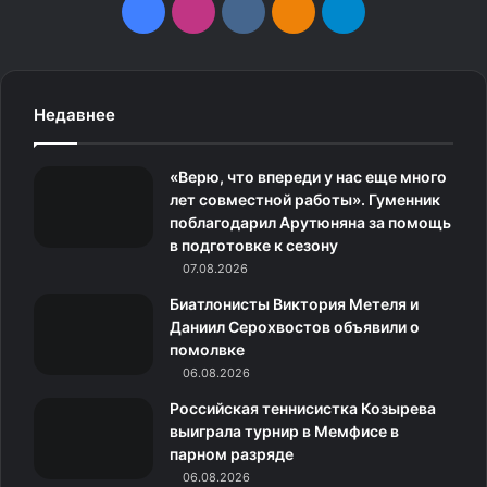
F
I
v
О
T
a
n
k
д
e
c
s
.
н
l
Недавнее
e
t
c
о
e
«Верю, что впереди у нас еще много
b
a
o
к
g
лет совместной работы». Гуменник
поблагодарил Арутюняна за помощь
o
g
m
л
r
в подготовке к сезону
o
07.08.2026
r
а
a
Биатлонисты Виктория Метеля и
k
a
с
m
Даниил Серохвостов объявили о
помолвке
m
с
06.08.2026
н
Российская теннисистка Козырева
выиграла турнир в Мемфисе в
и
парном разряде
06.08.2026