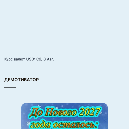
у
г
е
Курс валют
USD
: Сб, 8 Авг.
ДЕМОТИВАТОР