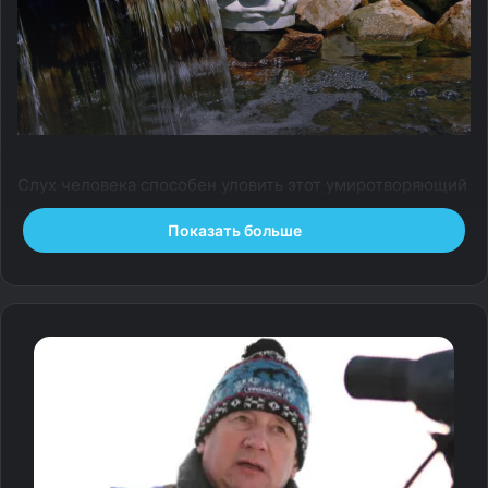
Слух человека способен уловить этот умиротворяющий
звук на большом расстоянии, однако мало кто
Показать больше
догадывается, что за мелодией лесного ручья или
бегущей из крана струи скрывается не само движение
жидкости, а сложный процесс высокочастотных
колебаний газа.
На самом деле вода, как таковая, абсолютно беззвучна:
если вы посмотрите на струю, которая движется ровно
и гладко, словно неподвижный стеклянный стержень,
вы не услышите ничего, кроме тишины. Такое