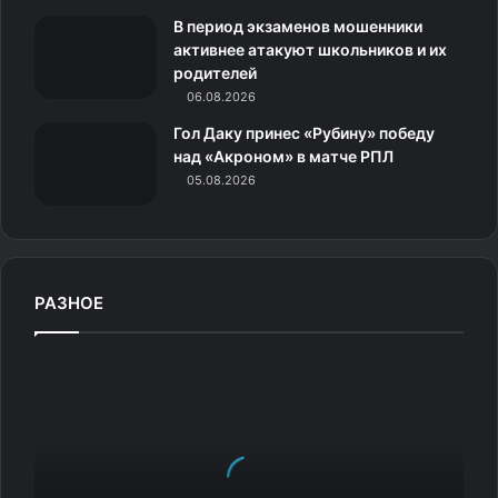
к
В период экзаменов мошенники
и
активнее атакуют школьников и их
родителей
06.08.2026
Гол Даку принес «Рубину» победу
над «Акроном» в матче РПЛ
05.08.2026
РАЗНОЕ
А
н
т
о
н
е