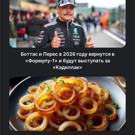
Регулярное применение кондиционера даёт ряд
ощутимых преимуществ:
Мягкость и комфорт
— ткани становятся приятнее
на ощупь, легче поддаются глажке.
Антистатический эффект
— вещи не
Боттас и Перес в 2026 году вернутся в
электризуются, что особенно важно для
«Формулу‑1» и будут выступать за
синтетики.
«Кадиллак»
Защита волокон
— средство обволакивает ткани
тонкой плёнкой, предотвращая образование
катышков и выцветание.
Длительный аромат
— от лёгкого и ненавязчивого
до насыщенного, в зависимости от типа
кондиционера.
Кроме того, кондиционер помогает продлить срок