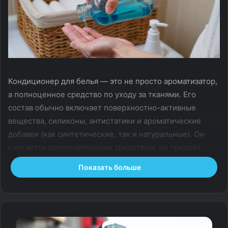
Кондиционер для белья — это не просто ароматизатор,
а полноценное средство по уходу за тканями. Его
состав обычно включает поверхностно-активные
вещества, силиконы, антистатики и ароматические
добавки (как синтетические, так и натуральные). Он
считается дополнительным средством, но придаёт
вещам особые свойства, которые сложно получить
Показать больше
только с помощью порошка или геля для стирки.
Почему стоит использовать
кондиционер для белья