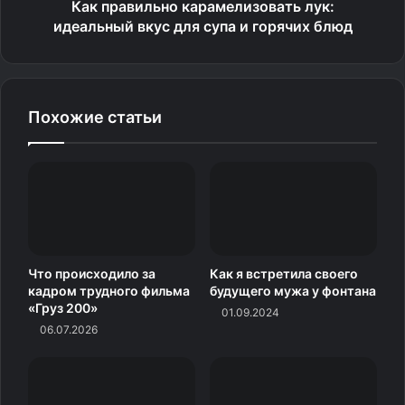
Как правильно карамелизовать лук:
службы одежды, делая материал более стойким к
идеальный вкус для супа и горячих блюд
износу.
Виды кондиционеров для
белья
Похожие статьи
Производители выпускают несколько форматов:
Жидкости и гели
— могут быть обычными или
концентрированными (экономичный вариант).
Аромагранулы
— обеспечивают интенсивный и
Что происходило за
Как я встретила своего
стойкий аромат, но стоят дороже.
кадром трудного фильма
будущего мужа у фонтана
«Груз 200»
01.09.2024
Использовать кондиционер можно как при машинной,
06.07.2026
так и при ручной стирке, но дозировка будет
отличаться — всегда следуйте инструкции
производителя.