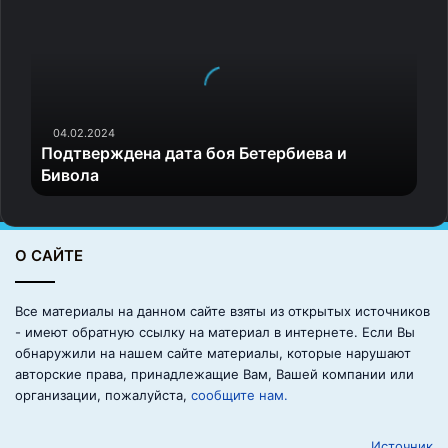
о
прополощите.
д
Отожмите или подвесьте для стекания лишней
т
влаги, затем отправьте сушиться.
в
е
р
Лайфхаки по выбору и
ж
04.02.2024
использованию кондиционера
Подтверждена дата боя Бетербиева и
д
Бивола
е
для белья
н
а
д
Пробуйте мини-версии перед покупкой большого
О САЙТЕ
а
объёма
т
Многие бренды выпускают небольшие флаконы —
а
Все материалы на данном сайте взяты из открытых источников
это удобный способ протестировать аромат и
б
- имеют обратную ссылку на материал в интернете. Если Вы
убедиться, что он подходит всей семье.
о
обнаружили на нашем сайте материалы, которые нарушают
я
Меняйте аромат по сезонам
авторские права, принадлежащие Вам, Вашей компании или
Б
организации, пожалуйста,
сообщите нам.
Летом подойдут лёгкие цветочные и цитрусовые
е
нотки, а зимой — тёплые пряные или ванильные
т
Источник
е