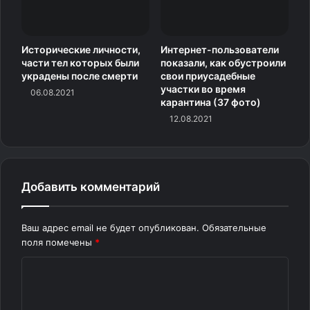
Как выбрать подходящий
кондиционер
Исторические личности,
Интернет-пользователи
части тел которых были
показали, как обустроили
украдены после смерти
свои приусадебные
Аромат
— учитывайте не только свои
участки во время
06.08.2021
предпочтения, но и реакцию окружающих. Для
карантина (37 фото)
офисной одежды лучше выбирать нейтральные
12.08.2021
запахи.
Для детей и аллергиков
— подойдут
гипоаллергенные и детские варианты без отдушек.
Добавить комментарий
Тип ткани
— кондиционер не рекомендуется для
шерсти, шёлка, микрофибры, пуховиков,
Ваш адрес email не будет опубликован.
Обязательные
компрессионного и спортивного белья.
поля помечены
*
Может быть интересно: Как приготовить сироп от
К
кашля дома за 15 минут: лучшие рецепты
о
м