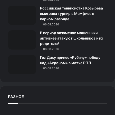
используйте половину дозы.
н
Российская теннисистка Козырева
выиграла турнир в Мемфисе в
После завершения цикла достаньте бельё и отправьте
и
парном разряде
его на сушку.
06.08.2026
к
В период экзаменов мошенники
Как использовать
и
активнее атакуют школьников и их
родителей
кондиционер при ручной
06.08.2026
стирке
Гол Даку принес «Рубину» победу
над «Акроном» в матче РПЛ
Проведите основную стирку и тщательно
05.08.2026
прополощите вещи.
Смените воду несколько раз, пока она не станет
полностью прозрачной.
РАЗНОЕ
В таз с чистой прохладной или слегка тёплой
водой добавьте нужную дозу кондиционера.
Опустите бельё в раствор и аккуратно
П