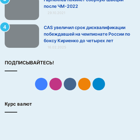
время тренировки.
после ЧМ-2022
29.10.2021
Ароматизация гардероба
Капните пару капель кондиционера на ватный диск
CAS увеличил срок дисквалификации
и положите его в шкаф — вещи будут сохранять
побеждавшей на чемпионате России по
свежесть даже без стирки.
боксу Кириенко до четырех лет
16.02.2025
Источник
ПОДПИСЫВАЙТЕСЬ!
Facebook
Instagram
vk.com
Одноклассники
Telegram
Курс валют