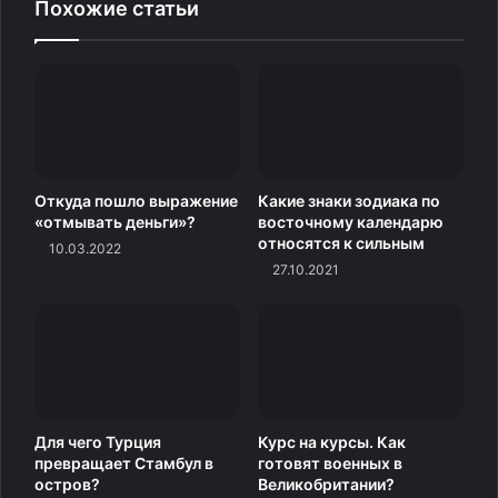
Похожие статьи
Возможно, вы видели фильм «Храбрых сердцем не
сломить» (1991), в котором рассказывается история
Соноры Вебстер Карвер. В 1931 году в возрасте 27 лет
в результате неудачного прыжка девушка полностью
ослепла, но ещё 11 лет после этого продолжала
выступать.
Откуда пошло выражение
Какие знаки зодиака по
«отмывать деньги»?
восточному календарю
Кстати, в 11 сезоне «Симпсонов» Барт забирает себя
относятся к сильным
10.03.2022
коня, которого на ярмарке заставляли прыгать в воду.
27.10.2021
Император Болгаробойца
Для чего Турция
Курс на курсы. Как
превращает Стамбул в
готовят военных в
остров?
Великобритании?