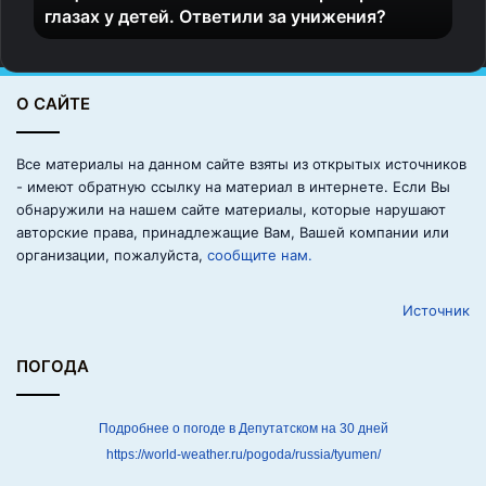
глазах у детей. Ответили за унижения?
и
с
т
о
О САЙТЕ
в
и
с
Все материалы на данном сайте взяты из открытых источников
к
Фридрих Вильгельм Фогт (1849-1922) почти всю свою
- имеют обратную ссылку на материал в интернете. Если Вы
а
обнаружили на нашем сайте материалы, которые нарушают
сознательную жизнь сидел. Впервые он попал за
л
авторские права, принадлежащие Вам, Вашей компании или
решётку в 14 лет, и с тех пор зарабатывал себе на
е
организации, пожалуйста,
сообщите нам.
жизнь грабежами и подделкой документов, регулярно
ч
и
на этом попадаясь. Выйдя на волю в 1906 году, Фогт
Источник
л
задумал украсть 2 млн марок из сейфа в ратуши
и
Кёпеника (город рядом с Берлином, который теперь
т
ПОГОДА
входит в его состав).
р
е
н
Подробнее о погоде в Депутатском на 30 дней
Для начала Фогт раздобыл капитанскую форму. Став
е
https://world-weather.ru/pogoda/russia/tyumen/
капитаном, он проверил свои силы, пройдясь по
р