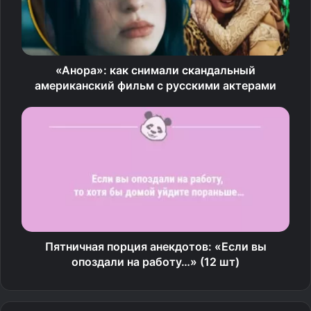
Откуда пришло название галактики
По древней легенде, когда Зевс решил сделать своего
сына Геракла бессмертным, то подложил его к груди
«Анора»: как снимали скандальный
своей жены Геры испить молока. Но супруга
американский фильм с русскими актерами
проснулась и, увидев, что кормит неродного ребенка,
оттолкнула его. Струя молока брызнула и обратилась в
Млечный путь. В советской астрономической школе
его называли просто «система Млечный путь» или
«наша Галактика». Вне западной культуры существует
множество названий этой галактики. Слово «млечный»
заменяется другими эпитетами. Галактика состоит из
порядка 200 млрд звезд. Основное их количество
расположено в форме диска. Большая часть массы
Пятничная порция анекдотов: «Если вы
Млечного пути содержится в гало из темной материи.
опоздали на работу…» (12 шт)