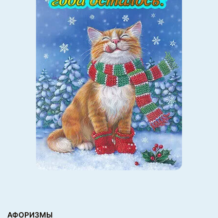
Планеты Млечного пути
Несмотря на то, что звезды постоянно рождаются и
умирают, их количество четко подсчитано. Ученые
считают, что вокруг каждой звезды вращается хотя бы
одна планета. Значит, во Вселенной существует от 100
до 200 млрд планет. Ученые, которые работали над
этим утверждением, изучали звезды «красные
карлики». Они меньше Солнца и составляют 75% из
всех звезд Галактики Млечный путь. Особое внимание
было уделено звезде Kepler-32, которая «приютила» 5
планет.
АФОРИЗМЫ