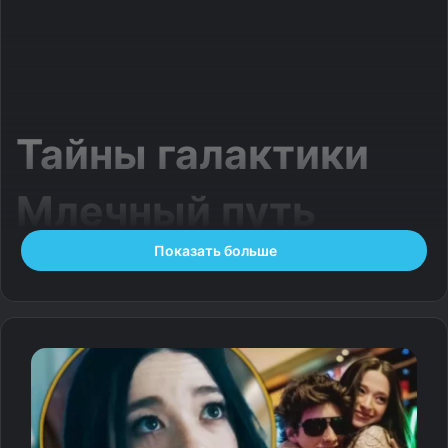
Тайны галактики
Млечный путь
Показать больше
В Галактике Млечный путь находится Солнечная
система, Земля и все звезды, которые видны
невооруженным глазом. Вместе с Галактикой
Треугольника, Андромеды и карликовыми галактиками
и спутниками она формирует Местную группу галактик,
входящую в Сверхскопление Девы.