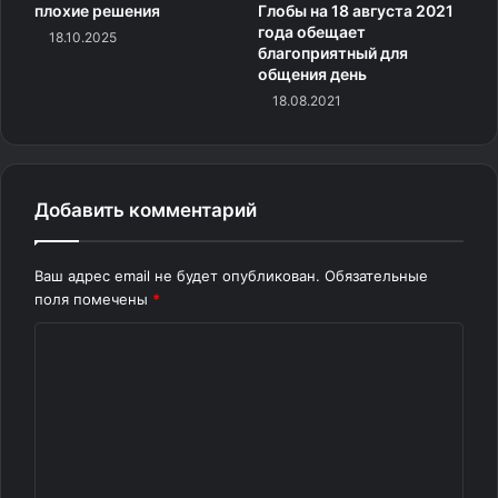
плохие решения
Глобы на 18 августа 2021
Изучения вращения диска помогли оценить его массу,
года обещает
18.10.2025
которая в 150 миллиардов больше массы Солнца.
благоприятный для
Поблизости плоскости диска собраны молодые
общения день
звездные скопления и звезды, которые образуют
18.08.2021
плоскую составляющую. Ученые предполагают, что
множество галактик имеют в своем ядре черные дыры.
Добавить комментарий
Ваш адрес email не будет опубликован.
Обязательные
поля помечены
*
К
о
м
В центральных участках Галактики Млечный путь
м
собрано большое количество звезд. Расстояние между
е
ними намного меньше, чем в окрестностях Солнца.