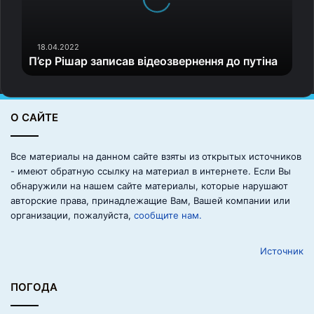
і
ш
а
р
18.04.2022
П’єр Рішар записав відеозвернення до путіна
з
а
п
и
О САЙТЕ
с
а
История открытия Галактики Млечный путь
в
Все материалы на данном сайте взяты из открытых источников
в
- имеют обратную ссылку на материал в интернете. Если Вы
і
Множество небесных тел объединяется в
обнаружили на нашем сайте материалы, которые нарушают
д
разнообразные вращающиеся системы. Таким образом,
авторские права, принадлежащие Вам, Вашей компании или
е
организации, пожалуйста,
сообщите нам.
Луна вращается вокруг Земли, а спутники больших
о
планет образуют свои системы. Земля и другие
з
Источник
в
планеты вращаются вокруг Солнца. У ученых возникал
е
вполне логичный вопрос: не входит ли Солнце в еще
р
ПОГОДА
большую по размерам систему?
н
е