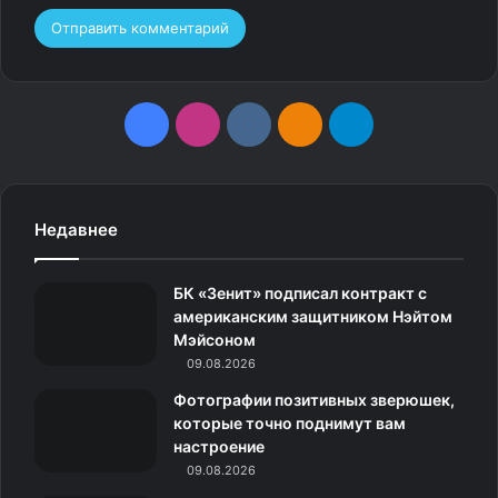
мужчине.
F
I
v
О
T
a
n
k
д
e
c
s
.
н
l
Недавнее
e
t
c
о
e
БК «Зенит» подписал контракт с
b
a
o
к
g
американским защитником Нэйтом
Мэйсоном
o
g
m
л
r
09.08.2026
o
r
а
a
Фотографии позитивных зверюшек,
которые точно поднимут вам
k
a
с
m
настроение
Столики в ночных клубах Resi
09.08.2026
m
с