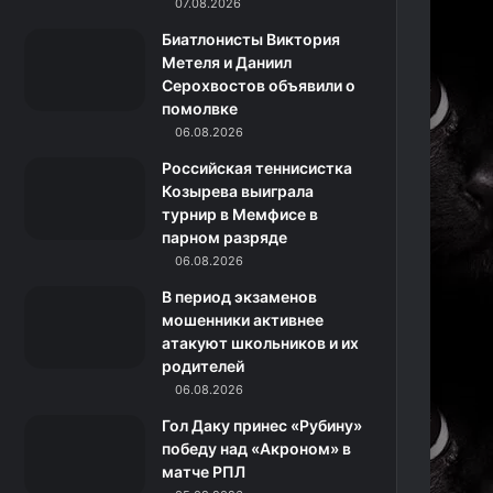
k
a
с
m
07.08.2026
Биатлонисты Виктория
m
с
Метеля и Даниил
Серохвостов объявили о
н
помолвке
06.08.2026
и
Российская теннисистка
к
Козырева выиграла
турнир в Мемфисе в
и
парном разряде
06.08.2026
В период экзаменов
мошенники активнее
атакуют школьников и их
родителей
06.08.2026
Гол Даку принес «Рубину»
победу над «Акроном» в
матче РПЛ