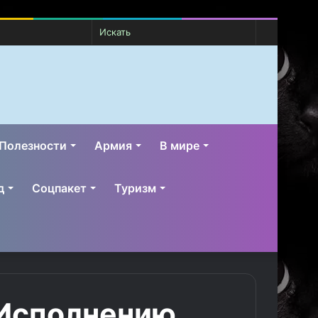
Случайная
Switch
Искать
статья
skin
Полезности
Армия
В мире
д
Соцпакет
Туризм
 Исполнению