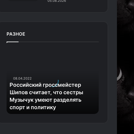
05.08.2026
РАЗНОЕ
Р
о
с
с
и
08.04.2022
й
Российский гроссмейстер
с
Шипов считает, что сестры
к
Музычук умеют разделять
и
спорт и политику
й
г
р
о
с