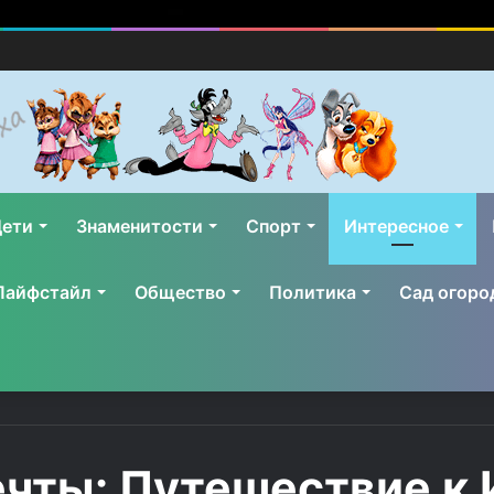
ети
Знаменитости
Спорт
Интересное
Лайфстайл
Общество
Политика
Сад огоро
ечты: Путешествие к