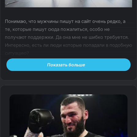
Понимаю, что мужчины пишут на сайт очень редко, а
те, которые пишут сюда пожалиться, особо не
получают поддержки. Да она мне не шибко требуется.
Интересно, есть ли люди которые попадали в подобную
ситуацию?
Показать больше
Мой брак продлился почти восемь лет, чуть-чуть до
даты свадьбы не дотянули — развелись.
Причин было сразу несколько. Во-первых, заел быт.
Во-вторых, довольно сильно подгаживала моя мама,
стравливая меня с женой. А в третьих, наше общее
отсутствие желания понимать чужие проблемы.
Всё усугубилось ещё полтора года назад, когда бывшая