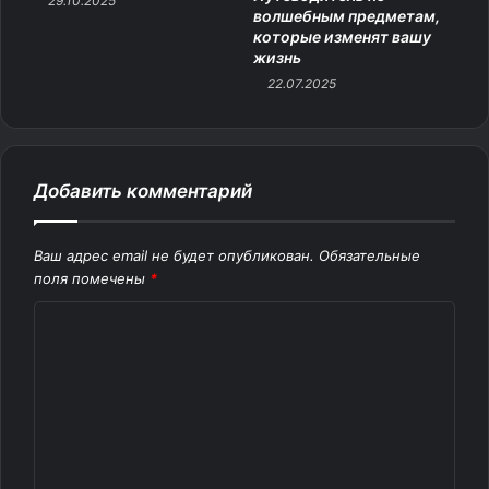
29.10.2025
волшебным предметам,
которые изменят вашу
жизнь
22.07.2025
Добавить комментарий
Ваш адрес email не будет опубликован.
Обязательные
поля помечены
*
К
о
м
м
е
н