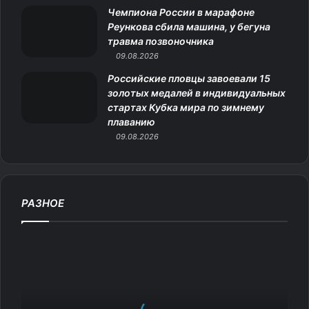
к
Чемпиона России в марафоне
Реункова сбила машина, у бегуна
и
травма позвоночника
09.08.2026
Российские пловцы завоевали 15
золотых медалей в индивидуальных
стартах Кубка мира по зимнему
плаванию
09.08.2026
РАЗНОЕ
М
е
м
№
1