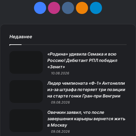
F
I
v
О
T
a
n
k
д
e
c
s
.
н
l
Недавнее
e
t
c
о
e
«Родина» удивила Семака и всю
b
a
o
к
g
Россию! Дебютант РПЛ победил
«Зенит»
o
g
m
л
r
10.08.2026
o
r
а
a
Лидер чемпионата «Ф‑1» Антонелли
из‑за штрафа потеряет три позиции
k
a
с
m
на старте гонки Гран‑при Венгрии
09.08.2026
m
с
Овечкин заявил, что после
н
завершения карьеры вернется жить
в Москву
и
09.08.2026