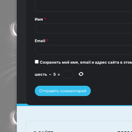
н
т
Имя
*
а
р
Email
*
и
й
*
Сохранить моё имя, email и адрес сайта в э
шесть
−
5
=