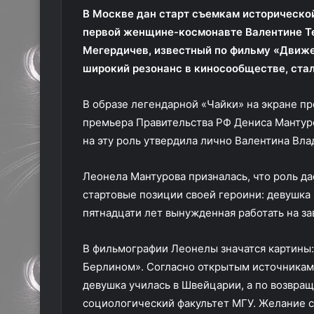
В Москве дан старт съемкам историческо
первой женщине-космонавте Валентине Т
Мегердичев, известный по фильму «Движе
широкий резонанс в киносообществе, стал
В образе легендарной «Чайки» на экране п
премьера Правительства РФ Дениса Мантуро
на эту роль утвердила лично Валентина Вл
Леонела Мантурова призналась, что роль да
стартовые позиции своей героини: девушка 
пятнадцати лет вынужденная работать на за
В фильмографии Леонелы значатся картины: 
Берлином». Согласно открытым источникам,
девушка училась в Швейцарии, а по возвращ
социологический факультет МГУ. Желание ст