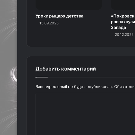
Уроки рыцаря детства
«Покровск
распахнули
15.09.2025
Западе
20.12.2025
Добавить комментарий
Ваш адрес email не будет опубликован.
Обязател
К
о
м
м
е