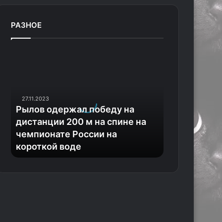
РАЗНОЕ
Р
ы
л
о
в
27.11.2023
о
Рылов одержал победу на
д
дистанции 200 м на спине на
е
чемпионате России на
р
короткой воде
ж
а
л
п
о
б
е
д