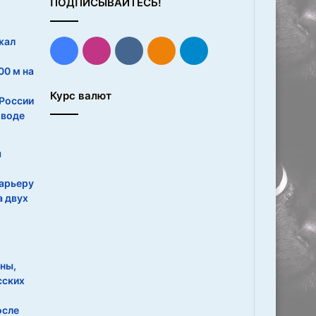
ПОДПИСЫВАЙТЕСЬ!
жал
Facebook
Instagram
vk.com
Одноклассники
Telegram
00 м на
Курс валют
России
 воде
я
арьеру
а двух
ны,
сских
осле