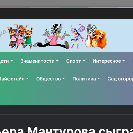
ети
Знаменитости
Спорт
Интересное
Лайфстайл
Общество
Политика
Сад огоро
ера Мантурова сыгр