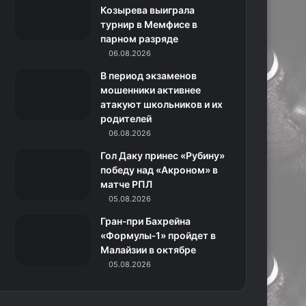
k
a
с
m
Козырева выиграла
турнир в Мемфисе в
m
с
парном разряде
06.08.2026
н
В период экзаменов
и
мошенники активнее
атакуют школьников и их
к
родителей
06.08.2026
и
Гол Даку принес «Рубину»
победу над «Акроном» в
матче РПЛ
05.08.2026
Гран‑при Бахрейна
«Формулы‑1» пройдет в
Малайзии в октябре
05.08.2026