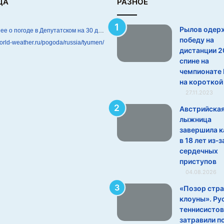
ДА
РАЗНОЕ
Рылов одер
Подробнее о погоде в Депутатском на 30 дней
победу на
world-weather.ru/pogoda/russia/tyumen/
дистанции 2
спине на
чемпионате 
на короткой
27.11.2023
Австрийска
лыжница
завершила к
в 18 лет из‑з
сердечных
приступов
04.08.2026
«Позор стра
клоуны». Ру
теннисистов
затравили п