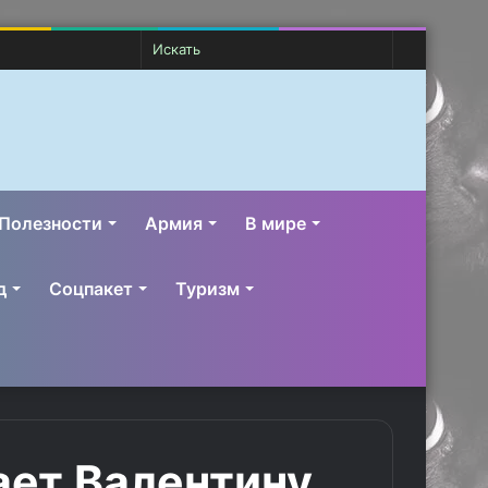
Случайная
Switch
Искать
статья
skin
Полезности
Армия
В мире
д
Соцпакет
Туризм
ает Валентину