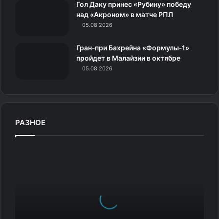
к
Гол Даку принес «Рубину» победу
над «Акроном» в матче РПЛ
и
05.08.2026
Гран‑при Бахрейна «Формулы‑1»
пройдет в Малайзии в октябре
05.08.2026
РАЗНОЕ
У
ф
и
г
у
р
и