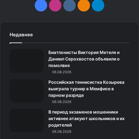
F
I
v
О
T
a
n
k
д
e
c
s
.
н
l
Недавнее
e
t
c
о
e
Биатлонисты Виктория Метеля и
b
a
o
к
g
Даниил Серохвостов объявили о
помолвке
o
g
m
л
r
06.08.2026
o
r
а
a
Российская теннисистка Козырева
выиграла турнир в Мемфисе в
k
a
с
m
парном разряде
06.08.2026
m
с
В период экзаменов мошенники
н
активнее атакуют школьников и их
родителей
и
06.08.2026