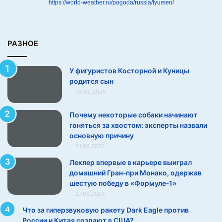
https://world-weather.ru/pogoda/russia/tyumen/
д
и
т
с
РАЗНОЕ
я
с
У фигуристов Косторной и Куницы
ы
родится сын
н
08.05.2025
Почему некоторые собаки начинают
гоняться за хвостом: эксперты назвали
основную причину
31.05.2022
Леклер впервые в карьере выиграл
домашний Гран‑при Монако, одержав
шестую победу в «Формуле‑1»
27.05.2024
Что за гиперзвуковую ракету Dark Eagle против
России и Китая создают в США?