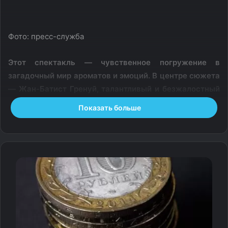
Фото: пресс-служба
Этот спектакль — чувственное погружение в
загадочный мир ароматов и эмоций. В центре сюжета
— Жан-Батист Гренуй, талантливый и безжалостный
парфюмер, готовый пойти на любые меры ради
Показать больше
создания идеального аромата. Его поступки
вызывают сложные и противоречивые чувства — с
одной стороны, к нему возникает сострадание, а с
другой — осуждение его жестокости.
Роль Гренуя блистательно исполняет Дмитрий Ермак —
актер, уже покоривший публику яркими работами в
таких знаковых мюзиклах, как «Зорро», «Призрак
оперы» и «Анна Каренина». Его мастерство и талант