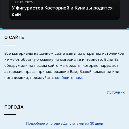
с
08.05.2025
У фигуристов Косторной и Куницы родится
т
сын
о
в
К
о
О САЙТЕ
с
т
о
Все материалы на данном сайте взяты из открытых источников
р
- имеют обратную ссылку на материал в интернете. Если Вы
н
обнаружили на нашем сайте материалы, которые нарушают
о
авторские права, принадлежащие Вам, Вашей компании или
й
организации, пожалуйста,
сообщите нам.
и
К
Источник
у
н
и
ПОГОДА
ц
ы
р
Подробнее о погоде в Депутатском на 30 дней
о