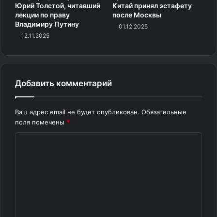
Юрий Толстой, читавший
Китай принял эстафету
лекции по праву
после Москвы
Владимиру Путину
01.12.2025
12.11.2025
Добавить комментарий
Ваш адрес email не будет опубликован.
Обязательные
поля помечены
*
К
о
м
м
е
н