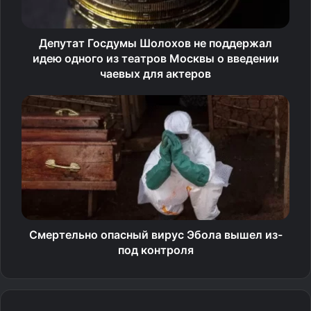
помогают раскрыть всю сложность и глубину этого
противоречивого персонажа.
Депутат Госдумы Шолохов не поддержал
идею одного из театров Москвы о введении
Где: «Театриум»
чаевых для актеров
Когда: 30 июня в 19:00
Как приобрести билеты: сайт театра https://sa-
teatr.ru/afisha/ Телефон офиса: +7 (495) 626-41-95
Источник
Смертельно опасный вирус Эбола вышел из-
под контроля