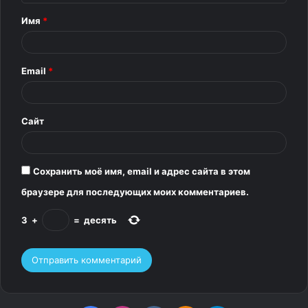
т
Имя
*
а
р
Email
*
и
й
*
Сайт
Сохранить моё имя, email и адрес сайта в этом
браузере для последующих моих комментариев.
3
+
=
десять