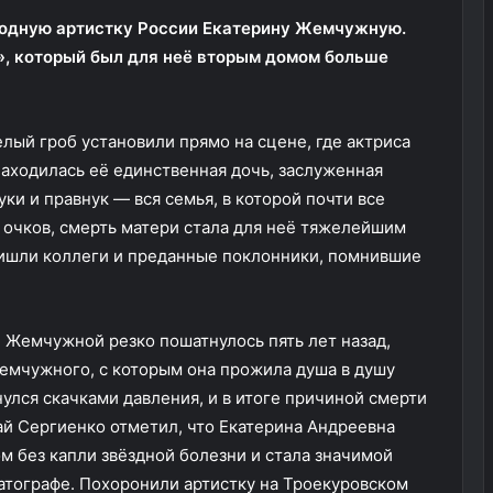
родную артистку России Екатерину Жемчужную.
», который был для неё вторым домом больше
елый гроб установили прямо на сцене, где актриса
находилась её единственная дочь, заслуженная
уки и правнук — вся семья, в которой почти все
 очков, смерть матери стала для неё тяжелейшим
ришли коллеги и преданные поклонники, помнившие
е Жемчужной резко пошатнулось пять лет назад,
емчужного, с которым она прожила душа в душу
улся скачками давления, и в итоге причиной смерти
ай Сергиенко отметил, что Екатерина Андреевна
 без капли звёздной болезни и стала значимой
матографе. Похоронили артистку на Троекуровском