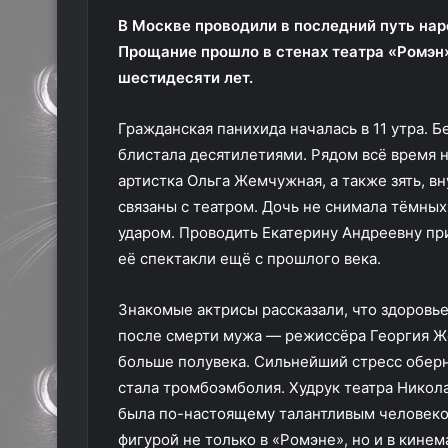
В Москве проводили в последний путь на
Прощание прошло в стенах театра «Ромэн
шестидесяти лет.
Гражданская панихида началась в 11 утра. Б
блистала десятилетиями. Рядом всё время 
артистка Ольга Жемчужная, а также зять, вн
связаны с театром. Дочь не снимала тёмных
ударом. Проводить Екатерину Андреевну п
её спектакли ещё с прошлого века.
Знакомые актрисы рассказали, что здоровь
после смерти мужа — режиссёра Георгия Ж
больше полувека. Сильнейший стресс оберн
стала тромбоэмболия. Худрук театра Никол
была по-настоящему талантливым человеком
фигурой не только в «Ромэне», но и в кине