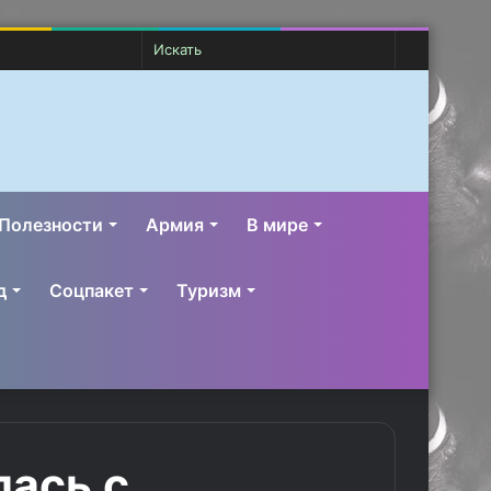
Случайная
Switch
Искать
статья
skin
Полезности
Армия
В мире
д
Соцпакет
Туризм
лась с