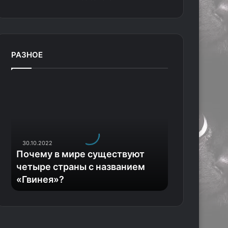
РАЗНОЕ
П
о
ч
е
м
у
30.10.2022
в
Почему в мире существуют
м
четыре страны с названием
и
«Гвинея»?
р
е
с
у
щ