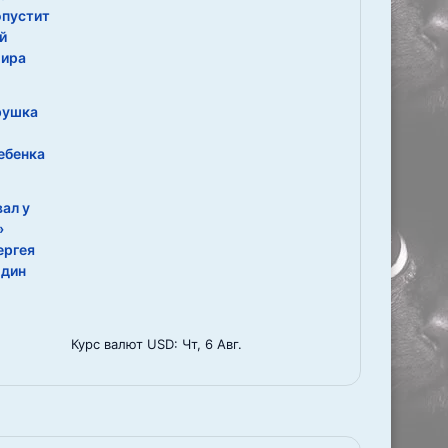
опустит
й
мира
рушка
ебенка
ал у
»
ергея
один
Курс валют
USD
: Чт, 6 Авг.