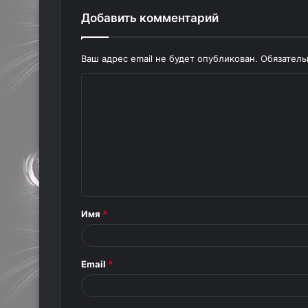
Добавить комментарий
Ваш адрес email не будет опубликован.
Обязател
К
о
м
м
е
н
т
Имя
*
а
р
Email
*
и
й