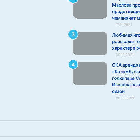
Маслова пр
предстоящи
чемпионат 
17.11.2021
Любимая иг
расскажет о
характере р
30.12.2021
СКА арендов
«Коламбуса
голкипера С
Иванова на 
сезон
05.08.2026