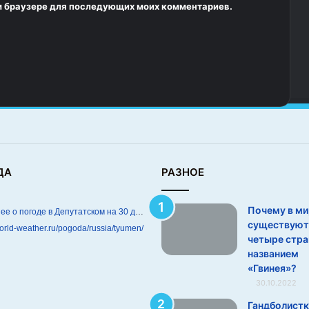
том браузере для последующих моих комментариев.
ДА
РАЗНОЕ
Почему в ми
Подробнее о погоде в Депутатском на 30 дней
существуют
world-weather.ru/pogoda/russia/tyumen/
четыре стра
названием
«Гвинея»?
30.10.2022
Гандболистк