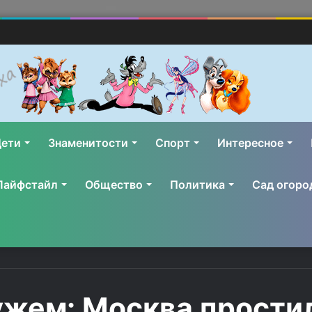
ети
Знаменитости
Спорт
Интересное
Лайфстайл
Общество
Политика
Сад огоро
ужем: Москва прости