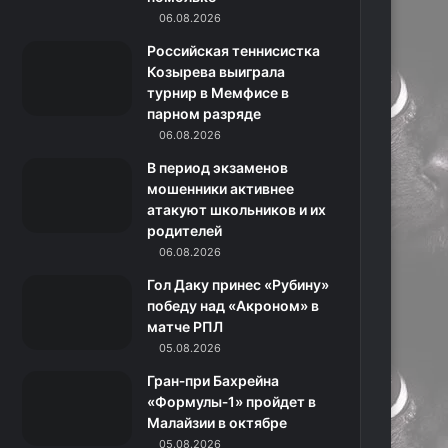
o
r
06.08.2026
а
a
Российская теннисистка
k
a
с
m
Козырева выиграла
турнир в Мемфисе в
m
с
парном разряде
06.08.2026
н
В период экзаменов
и
мошенники активнее
атакуют школьников и их
к
родителей
06.08.2026
и
Гол Даку принес «Рубину»
победу над «Акроном» в
матче РПЛ
05.08.2026
Гран‑при Бахрейна
«Формулы‑1» пройдет в
Малайзии в октябре
05.08.2026